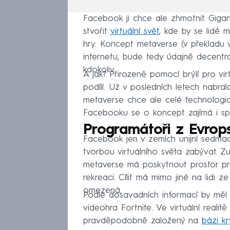
Facebook ji chce ale zhmotnit. Giga
stvořit
virtuální svět
, kde by se lidé m
hry. Koncept metaverse (v překladu ve
internetu, bude tedy údajně decentra
kdokoliv.
A jak? Přirozeně pomocí brýlí pro vir
podílí. Už v posledních letech nabrala
metaverse chce ale celé technologi
Facebooku se o koncept zajímá i spo
Programátoři z Evrop
Facebook jen v zemích unijní sedmadva
tvorbou virtuálního světa zabývat. 
metaverse má poskytnout prostor pro
rekreaci. Cílit má mimo jiné na lidi z
omezená.
Podle dosavadních informací by měl
videohra Fortnite. Ve virtuální realitě 
pravděpodobně založený na
bázi k