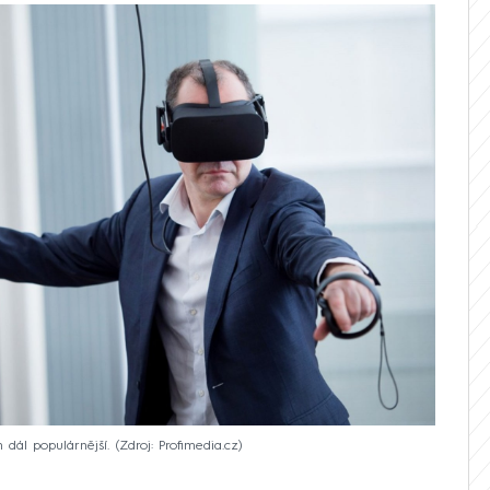
m dál populárnější.
Zdroj: Profimedia.cz