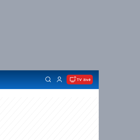
TV živě