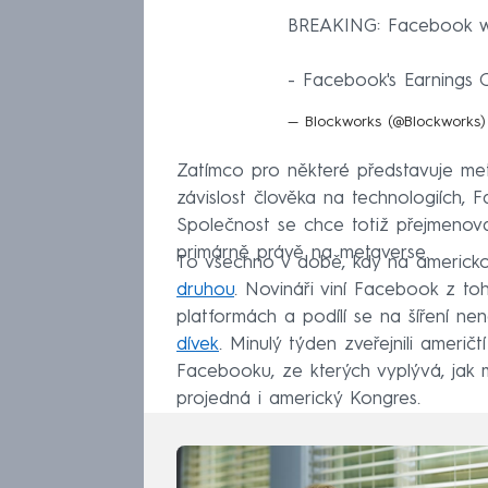
BREAKING: Facebook will
- Facebook's Earnings 
— Blockworks (@Blockworks
Zatímco pro některé představuje met
závislost člověka na technologiích, 
Společnost se chce totiž přejmenovat 
primárně právě na metaverse.
To všechno v době, kdy na americk
druhou
. Novináři viní Facebook z to
platformách a podílí se na šíření nen
dívek
. Minulý týden zveřejnili američ
Facebooku, ze kterých vyplývá, jak 
projedná i americký Kongres.