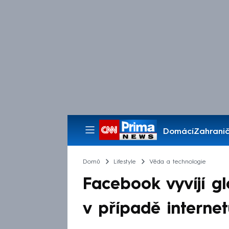
Domácí
Zahranič
Pořady
Domů
Lifestyle
Věda a technologie
Facebook vyvíjí glo
v případě interne