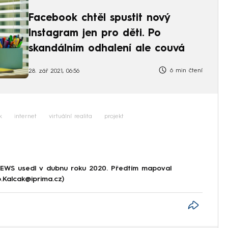
Facebook chtěl spustit nový
Instagram jen pro děti. Po
skandálním odhalení ale couvá
6 min čtení
28. zář 2021, 06:56
k
internet
virtuální realita
projekt
NEWS usedl v dubnu roku 2020. Předtím mapoval
p.Kalcak@iprima.cz)