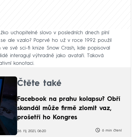
žko uchopitelné slovo v posledních dnech plní
se ale vzalo? Poprvé ho už v roce 1992 použil
 ve své sci-fi knize Snow Crash, kde popisoval
 lidé interagují výhradně jako avataři. Taková
ivní konotaci.
Čtěte také
Facebook na prahu kolapsu? Obří
skandál může firmě zlomit vaz,
prošetří ho Kongres
6 min čtení
26. říj 2021, 06:20