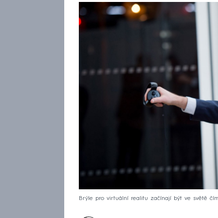
Brýle pro virtuální realitu začínají být ve světě čí