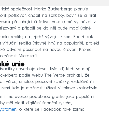
ntická společnost Marka Zuckerberga plánuje
ohli potkávat, chodit na schůzky, bavit se či hrát
smír přesahující či fiktivní vesmír) má vycházet z
lizovaný a připojit se do něj bude moci úplně
tuální realitu, na jejichž vývoji se sám Facebook
 virtuální realita (hlavně hry) na popularitě, projekt
cké odvětví posunout na novou úroveň. Kromě
lečnost Microsoft.
ské unie
cítky naverbuje deset tisíc lidí, kteří se mají
Zuckerberg podle webu The Verge prohlásil, že
 tvůrce, umělce, pracovní schůzky, vzdělávání i
e zemí, kde je možnost užívat si takové kratochvíle
 mít metaverse podobnou grafiku jako populární
by měl platit digitální finanční systém,
ryptoměn
, o které se Facebook také zajímá.