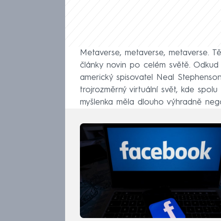
Metaverse, metaverse, metaverse. Tě
články novin po celém světě. Odkud 
americký spisovatel Neal Stephenson
trojrozměrný virtuální svět, kde spolu
myšlenka měla dlouho výhradně negat