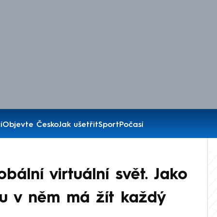
í
Objevte Česko
Jak ušetřit
Sport
Počasí
bální virtuální svět. Jako
tu v něm má žít každý