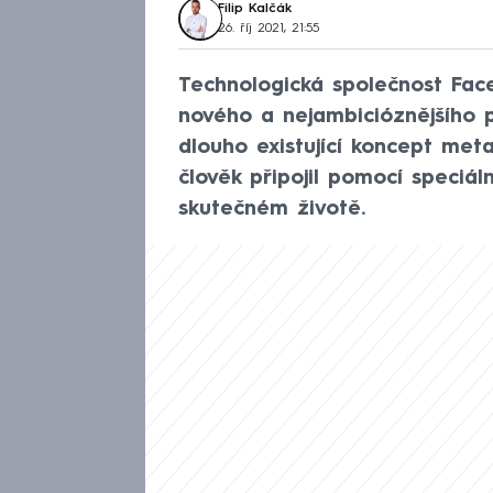
Filip Kalčák
26. říj 2021, 21:55
Technologická společnost Fac
nového a nejambicióznějšího p
dlouho existující koncept meta
člověk připojil pomocí speciál
skutečném životě.