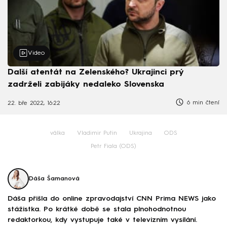
Video
Další atentát na Zelenského? Ukrajinci prý
zadrželi zabijáky nedaleko Slovenska
6 min čtení
22. bře 2022, 16:22
válka
Vladimir Putin
Ukrajina
ODS
Petr Fiala (ODS)
Dáša Šamanová
Dáša přišla do online zpravodajství CNN Prima NEWS jako
stážistka. Po krátké době se stala plnohodnotnou
redaktorkou, kdy vystupuje také v televizním vysílání.