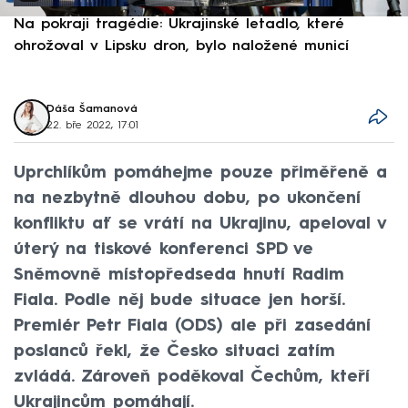
Na pokraji tragédie: Ukrajinské letadlo, které
P
ohrožoval v Lipsku dron, bylo naložené municí
e
Dáša Šamanová
22. bře 2022, 17:01
Uprchlíkům pomáhejme pouze přiměřeně a
na nezbytně dlouhou dobu, po ukončení
konfliktu ať se vrátí na Ukrajinu, apeloval v
úterý na tiskové konferenci SPD ve
Sněmovně místopředseda hnutí Radim
Fiala. Podle něj bude situace jen horší.
Premiér Petr Fiala (ODS) ale při zasedání
poslanců řekl, že Česko situaci zatím
zvládá. Zároveň poděkoval Čechům, kteří
Ukrajincům pomáhají.