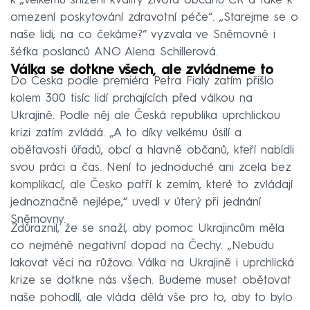
k „velkému snížení kvality života občanů ČR a také k
omezení poskytování zdravotní péče“. „Starejme se o
naše lidi, na co čekáme?“ vyzvala ve Sněmovně i
šéfka poslanců ANO Alena Schillerová.
Válka se dotkne všech, ale zvládneme to
Do Česka podle premiéra Petra Fialy zatím přišlo
kolem 300 tisíc lidí prchajících před válkou na
Ukrajině. Podle něj ale Česká republika uprchlickou
krizi zatím zvládá. „A to díky velkému úsilí a
obětavosti úřadů, obcí a hlavně občanů, kteří nabídli
svou práci a čas. Není to jednoduché ani zcela bez
komplikací, ale Česko patří k zemím, které to zvládají
jednoznačně nejlépe,“ uvedl v úterý při jednání
Sněmovny.
Zdůraznil, že se snaží, aby pomoc Ukrajincům měla
co nejméně negativní dopad na Čechy. „Nebudu
lakovat věci na růžovo. Válka na Ukrajině i uprchlická
krize se dotkne nás všech. Budeme muset obětovat
naše pohodlí, ale vláda dělá vše pro to, aby to bylo