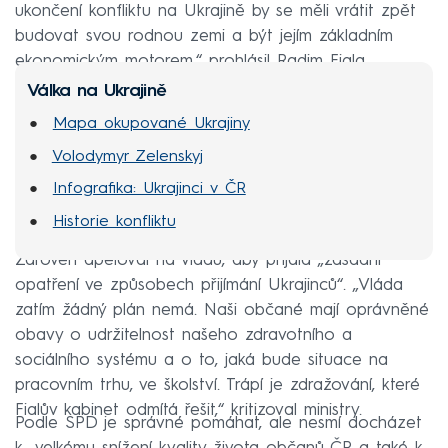
ukončení konfliktu na Ukrajině by se měli vrátit zpět
budovat svou rodnou zemi a být jejím základním
ekonomickým motorem,“ prohlásil Radim Fiala.
Válka na Ukrajině
Mapa okupované Ukrajiny
Volodymyr Zelenskyj
Infografika: Ukrajinci v ČR
Historie konfliktu
Zároveň apeloval na vládu, aby přijala „zásadní
opatření ve způsobech přijímání Ukrajinců“. „Vláda
zatím žádný plán nemá. Naši občané mají oprávněné
obavy o udržitelnost našeho zdravotního a
sociálního systému a o to, jaká bude situace na
pracovním trhu, ve školství. Trápí je zdražování, které
Fialův kabinet odmítá řešit,“ kritizoval ministry.
Podle SPD je správné pomáhat, ale nesmí docházet