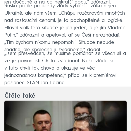
jen dočasně a na co nejkratší dobu,“ zdůraznil.
Rusko podle předsedy vlády vyhlásilo válku nejen
Ukrajině, ale nám všem. „Chápu rozčarování mnohých
nad rostoucími cenami, je to pochopitelné a logické.
Hlavní viník této situace je jen jeden, a je jím Vladimir
Putin,“ zdůraznil a apeloval, ať se Češi nerozhádají.
„Tím bychom nikomu nepomohli. Situace nebude
snadná, ale společně ji zvládneme,“ dodal.
„Jsem přesvědčen, že musíme pomáhat ze všech sil a
že je povinností ČR to zvládnout. Naše vláda se
v tuto chvíli tak chová a ukazuje ve věci
jednoznačnou kompetenci,“ přidal se k premiérovi
poslanec STAN Jan Lacina.
Čtěte také