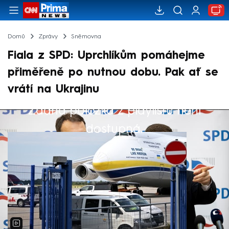
Domů
Zprávy
Sněmovna
Fiala z SPD: Uprchlíkům pomáhejme
přiměřeně po nutnou dobu. Pak ať se
vrátí na Ukrajinu
Žádná položka z playlistu není
Výběr redakce
dostupná.