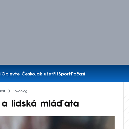
í
Objevte Česko
Jak ušetřit
Sport
Počasí
ířat
Kokoblog
t a lidská mláďata