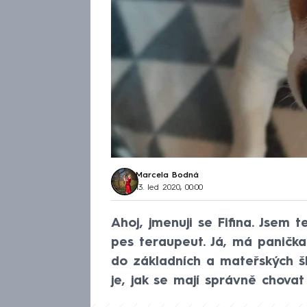
Marcela Bodná
13. led 2020, 00:00
Ahoj, jmenuji se Fifina. Jsem 
pes teraupeut. Já, má paničk
do základních a mateřských š
je, jak se mají správně chovat