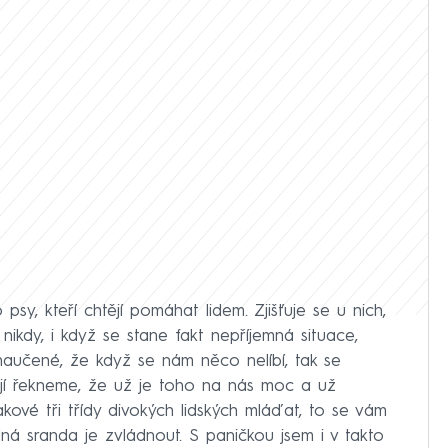
psy, kteří chtějí pomáhat lidem. Zjišťuje se u nich,
i nikdy, i když se stane fakt nepříjemná situace,
naučené, že když se nám něco nelíbí, tak se
jí řekneme, že už je toho na nás moc a už
ové tři třídy divokých lidských mláďat, to se vám
á sranda je zvládnout. S paničkou jsem i v takto