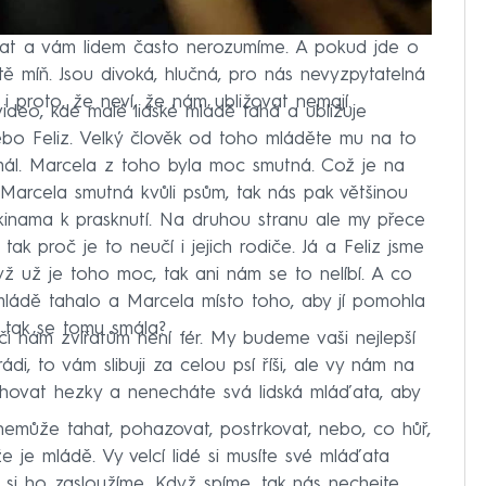
vířat a vám lidem často nerozumíme. A pokud jde o
tě míň. Jsou divoká, hlučná, pro nás nevyzpytatelná
i proto, že neví, že nám ubližovat nemají.
deo, kde malé lidské mládě tahá a ubližuje
ebo Feliz. Velký člověk od toho mláděte mu na to
mál. Marcela z toho byla moc smutná. Což je na
 Marcela smutná kvůli psům, tak nás pak většinou
nama k prasknutí. Na druhou stranu ale my přece
tak proč je to neučí i jejich rodiče. Já a Feliz jsme
yž už je toho moc, tak ani nám se to nelíbí. A co
é mládě tahalo a Marcela místo toho, aby jí pomohla
, tak se tomu smála?
ůči nám zvířatům není fér. My budeme vaši nejlepší
i, to vám slibuji za celou psí říši, ale vy nám na
chovat hezky a nenecháte svá lidská mláďata, aby
nemůže tahat, pohazovat, postrkovat, nebo, co hůř,
e je mládě. Vy velcí lidé si musíte své mláďata
My si ho zasloužíme. Když spíme, tak nás nechejte