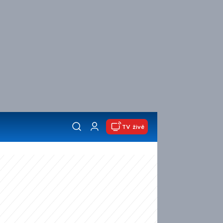
TV živě