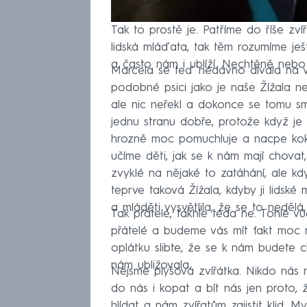
Tak to prostě je. Patříme do říše z
lidská mláďata, tak těm rozumíme ješ
a často nám i ublíží. Nechtěně nebo 
Marcela se teď nedávno dívala na vi
podobné psici jako je naše Žížala n
ale nic neřekl a dokonce se tomu s
jednu stranu dobře, protože když je
hrozně moc pomuchluje a nacpe koki
učíme děti, jak se k nám mají chovat, 
zvyklé na nějaké to zatáhání, ale kd
teprve taková Žížala, kdyby ji lidsk
a mláděti vysvětlila, že se to nedělá
Tak přátelé, takhle teda ne. Tohle v
přátelé a budeme vás mít fakt moc rád
oplátku slibte, že se k nám budete 
nám ubližovala.
Nejsme plyšová zvířátka. Nikdo nás 
do nás i kopat a bít nás jen proto, ž
hlídat a nám zvířatům zajistit klid. 