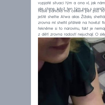
vypjaté situaci tým a ona ví, jak nám
ale stane, když ten tým pes s paničk
Naše panička má celkem pět psů. Kr
ještě sheltie Atwa alias Žížala, shelt
zrovna mí sheltií přátelé na hovězí 
řekněme si to narovinu, fakt je nemají
z dětí zrovna radostí nejuchají. O s