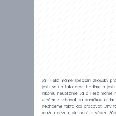
Já i Feliz máme speciální zkoušky pro 
jestli se na tuto práci hodíme a jestl
nikomu neublížíme. Já a Feliz máme 
utečeme schovat za paničkou a tím 
nechceme takto dál pracovat. Ony tak
možná nezdá, ale není to vůbec žádn