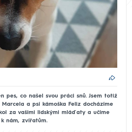
ten pes, co našel svou práci snů. Jsem totiž
a Marcela a psí kámoška Feliz docházíme
kol za vašimi lidskými mláďaty a učíme
 k nám, zvířatům.