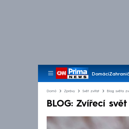
Domácí
Zahranič
Pořady
Domů
Zprávy
Svět zvířat
Blog světa zv
BLOG: Zvířecí svě