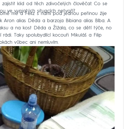
 zajistit klid od těch zdivočelých člověčat. Co se
ou ve vypjatých situacích netvoří?
omě mě a Feliz s námi pod jednou peřinou žije
iák Aron alias Děda a barzoja Bibiana alias Bíba. A
flaksu a na kost Děda a Žížala, co se dětí týče, no
 rádi. Taky spolubydlící kocouři Mikuláš a Filip
lépkách vůbec ani nemluvím.