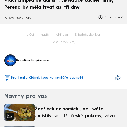
Ptačí chřipka se dál šíří. Likvidace kachen firmy
Perena by měla trvat asi tři dny
6 min čtení
19. bře 2021, 17:18
ptáci
hasiči
chřipka
Středočeský kraj
Pardubický kraj
Karolína Kopíncová
Pro tento článek jsou komentáře vypnuté
Návrhy pro vás
Žebříček nejhorších jídel světa.
Umístily se i tři české pokrmy, vévodí
skandinávská kuchyně