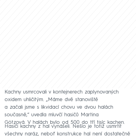
Kachny usmrcovali v kontejnerech zaplynovaných
oxidem uhličitým. „Máme dvě stanoviště
a začali jsme s likvidací chovu ve dvou halách
současně,“ uvedla mluvčí hasičů Martina
Götzová. V halách bylo od 500 do tří tisíc kachen.
Hasiči kachny z hal vynášeli. Nešlo je totiž usmrtit
všechny naráz, neboť konstrukce hal není dostatečně