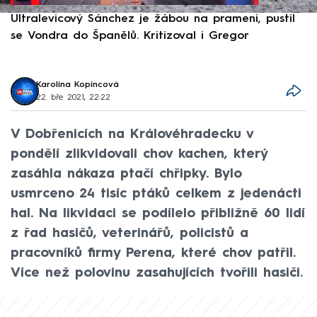
Ultralevicový Sánchez je žábou na prameni, pustil
P
se Vondra do Španělů. Kritizoval i Gregor
F
Karolína Kopíncová
22. bře 2021, 22:22
V Dobřenicích na Královéhradecku v
pondělí zlikvidovali chov kachen, který
zasáhla nákaza ptačí chřipky. Bylo
usmrceno 24 tisíc ptáků celkem z jedenácti
hal. Na likvidaci se podílelo přibližně 60 lidí
z řad hasičů, veterinářů, policistů a
pracovníků firmy Perena, které chov patřil.
Více než polovinu zasahujících tvořili hasiči.