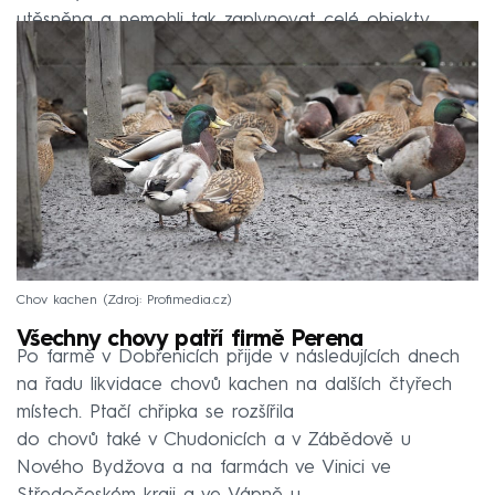
utěsněna a nemohli tak zaplynovat celé objekty.
Chov kachen
Zdroj: Profimedia.cz
Všechny chovy patří firmě Perena
Po farmě v Dobřenicích přijde v následujících dnech
na řadu likvidace chovů kachen na dalších čtyřech
místech. Ptačí chřipka se rozšířila
do chovů také v Chudonicích a v Zábědově u
Nového Bydžova a na farmách ve Vinici ve