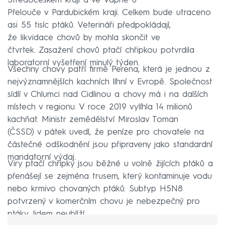
Středočeském kraji a ve Vápně u
Přelouče v Pardubickém kraji. Celkem bude utraceno
asi 55 tisíc ptáků. Veterináři předpokládají,
že likvidace chovů by mohla skončit ve
čtvrtek. Zasažení chovů ptačí chřipkou potvrdila
laboratorní vyšetření minulý týden.
Všechny chovy patří firmě Perena, která je jednou z
nejvýznamnějších kachních líhní v Evropě. Společnost
sídlí v Chlumci nad Cidlinou a chovy má i na dalších
místech v regionu. V roce 2019 vylíhla 14 milionů
kachňat. Ministr zemědělství Miroslav Toman
(ČSSD) v pátek uvedl, že peníze pro chovatele na
částečné odškodnění jsou připraveny jako standardní
mandatorní výdaj.
Viry ptačí chřipky jsou běžné u volně žijících ptáků a
přenášejí se zejména trusem, který kontaminuje vodu
nebo krmivo chovaných ptáků. Subtyp H5N8
potvrzený v komerčním chovu je nebezpečný pro
ptáky, lidem neublíží.