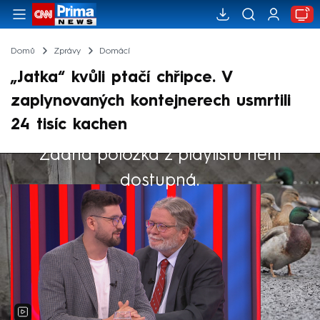
Domů
Zprávy
Domácí
„Jatka“ kvůli ptačí chřipce. V
zaplynovaných kontejnerech usmrtili
24 tisíc kachen
Žádná položka z playlistu není
Výběr redakce
dostupná.