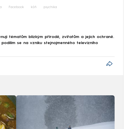
a
Facebook
kůň
psychika
ěnuji tématům blízkým přírodě, zvířatům a jejich ochraně.
 podílím se na vzniku stejnojmenného televizního