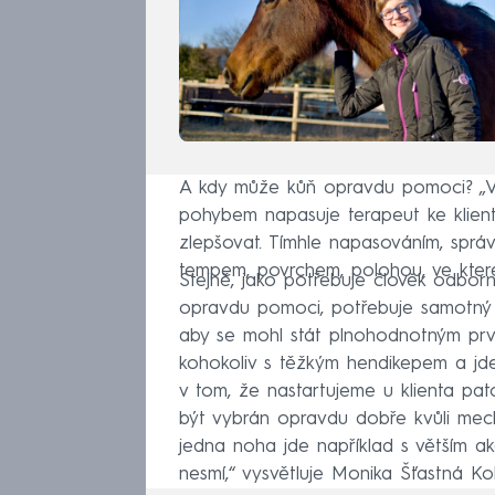
A kdy může kůň opravdu pomoci? „Ve 
pohybem napasuje terapeut ke klient
zlepšovat. Tímhle napasováním, spr
tempem, povrchem, polohou, ve které
Stejně, jako potřebuje člověk odborn
opravdu pomoci, potřebuje samotný k
aby se mohl stát plnohodnotným pr
kohokoliv s těžkým hendikepem a jd
v tom, že nastartujeme u klienta pat
být vybrán opravdu dobře kvůli mec
jedna noha jde například s větším a
nesmí,“ vysvětluje Monika Šťastná K