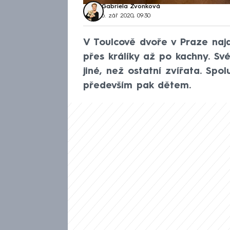
Gabriela Zvonková
6. zář 2020, 09:30
V Toulcově dvoře v Praze naj
přes králíky až po kachny. Sv
jiné, než ostatní zvířata. Spo
především pak dětem.