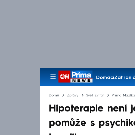
Domácí
Zahranič
Pořady
Domů
Zprávy
Svět zvířat
Prima Mazlíč
Hipoterapie není j
pomůže s psychik