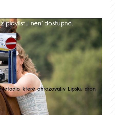
 playlistu není dostupná.
V
é letadlo, které ohrožoval v Lipsku dron,
Přilá
polit