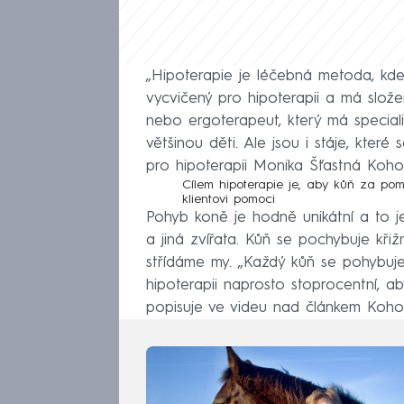
„Hipoterapie je léčebná metoda, kde
vycvičený pro hipoterapii a má slože
nebo ergoterapeut, který má specializ
většinou děti. Ale jsou i stáje, které 
pro hipoterapii Monika Šťastná Koh
Cílem hipoterapie je, aby kůň za p
klientovi pomoci
Pohyb koně je hodně unikátní a to je
a jiná zvířata. Kůň se pochybuje kři
střídáme my. „Každý kůň se pohybuje
hipoterapii naprosto stoprocentní, ab
popisuje ve videu nad článkem Koho