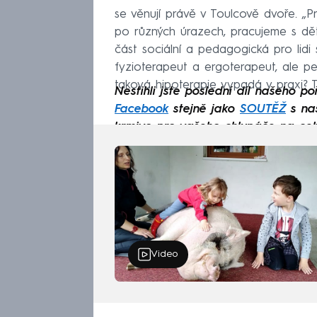
se věnují právě v Toulcově dvoře. „P
po různých úrazech, pracujeme s dět
část sociální a pedagogická pro lidi 
fyzioterapeut a ergoterapeut, ale p
taková hipoterapie vypadá v praxi? 
Nestihli jste poslední díl našeho p
Facebook
stejně jako
SOUTĚŽ
s naš
krmivo pro vašeho chlupáče na celý
Video