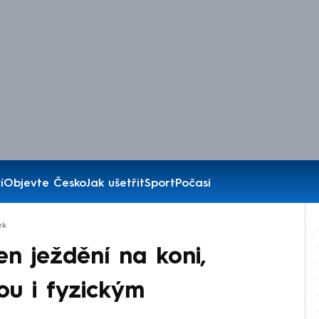
í
Objevte Česko
Jak ušetřit
Sport
Počasí
ek
en ježdění na koni,
ou i fyzickým