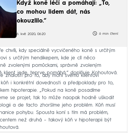
Když koně léčí a pomáhají: „To,
co mohou lidem dát, nás
okouzlilo.“
6 min čtení
6. kvě 2020, 06:20
chvíli, kdy speciálně vycvičeného koně s určitým
ovi s určitým hendikepem, kde je cíl něco
ávně zvolenými pomůckami, správně zvoleným
 klient jede, teprve pomáhá,“ doplňuje Kohoutová.
é znalosti pro to, aby mohl svému klientovi
ůň i konkrétní dovednosti a předpoklady pro to,
vkem hipoterapie. „Pokud na koně posadíme
eme se projet, tak to může naopak hodně uškodit
ologii a de facto zhoršíme jeho problém. Kůň musí
hanice pohybu. Spousta koní s tím má problém,
kcentem než druhá – takový kůň v hipoterapii být
ohoutová.