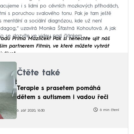
racujeme i s lidmi po cévních mozkových příhodách,
mi s poruchou svalového tonu. Pak je tam ještě
s mentální a sociální diagnózou, kde už není
edagog,“ uzavírá Monika Šťastná Kohoutová. A jak
To se dozvíte ve videu nad článkem.
ořadu Prima Mazlíček? Pak si nenechte ujít náš
ím partnerem Fitmin, ve které můžete vyhrát
 život.
Čtěte také
Terapie s prasetem pomáhá
dětem s autismem i vadou řeči
6 min čtení
6. zář 2020, 16:30