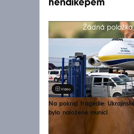
hendikepem
Žádná položka z
Výběr redakce
Video
Na pokraji tragédie: Ukrajinsk
bylo naložené municí