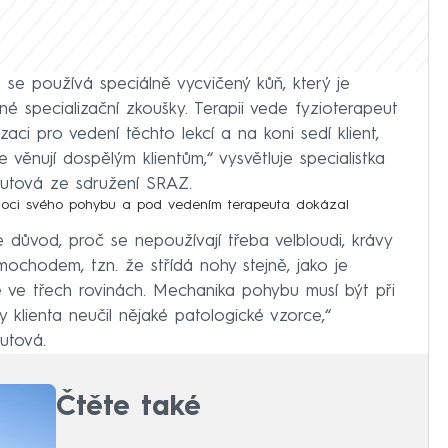
 se používá speciálně vycvičený kůň, který je
né specializační zkoušky. Terapii vede fyzioterapeut
aci pro vedení těchto lekcí a na koni sedí klient,
se věnují dospělým klientům,“ vysvětluje specialistka
outová ze sdružení SRAZ.
omoci svého pohybu a pod vedením terapeuta dokázal
 důvod, proč se nepoužívají třeba velbloudi, krávy
žmochodem, tzn. že střídá nohy stejně, jako je
 ve třech rovinách. Mechanika pohybu musí být při
y klienta neučil nějaké patologické vzorce,“
utová.
Čtěte také