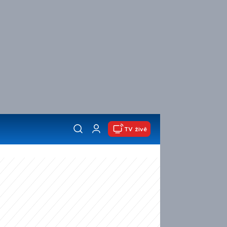
TV živě