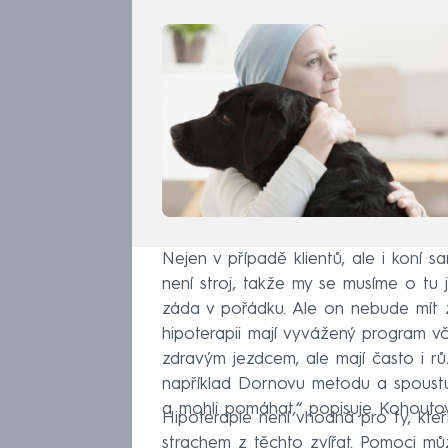
Nejen v případě klientů, ale i koní 
není stroj, takže my se musíme o tu 
záda v pořádku. Ale on nebude mít 
hipoterapii mají vyvážený program v
zdravým jezdcem, ale mají často i r
například Dornovu metodu a spoustu da
a mohli pomáhat,“ popisuje Kohouto
Hipoterapie není vhodná pro ty, kteří
strachem z těchto zvířat. Pomoci m