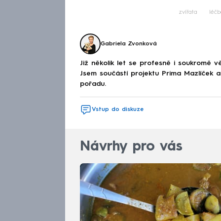
zvířata
léčb
Gabriela Zvonková
Již několik let se profesně i soukromě v
Jsem součástí projektu Prima Mazlíček a
pořadu.
Vstup do diskuze
Návrhy pro vás