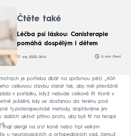
Čtěte také
Léčba psí láskou: Canisterapie
pomáhá dospělým i dětem
6 min čtení
17. srp 2020, 06:14
samotných je potřeba dbát na správnou péči. „Kůň
jeho celkovou stavbu starat tak, aby měl převážně
záda v pořádku, když nebude celkově fit. Koně v
četně ježdění, kdy se dostanou do terénu pod
ůzné fyzioterapeutické metody, dopřáváme jim
lších aktivit přímo proto, aby byli fit na terapii
vá.
 mají alergii na srst koně nebo trpí velkým
ůže u neurologických a ortopedických vad, čemuž