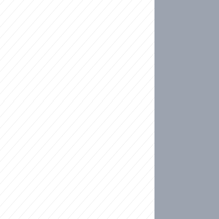
ideo
kat migranty do Česka? Sami by odešli, tvrdí exp
ické sebevraždě