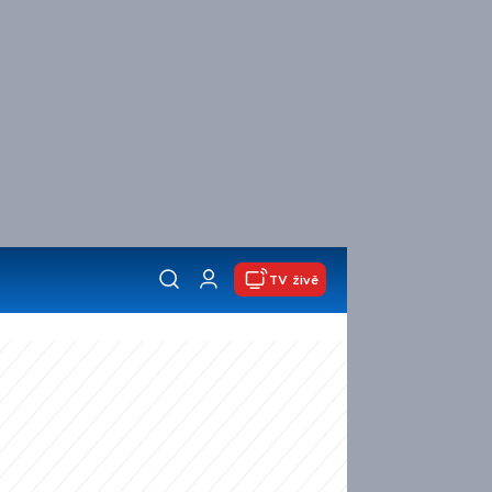
TV živě