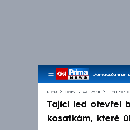
Domácí
Zahranič
Pořady
Domů
Zprávy
Svět zvířat
Prima Mazlíč
Tající led otevřel
kosatkám, které ú