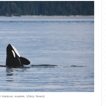
í hladovýc kosatek.
Zdroj: Pexels