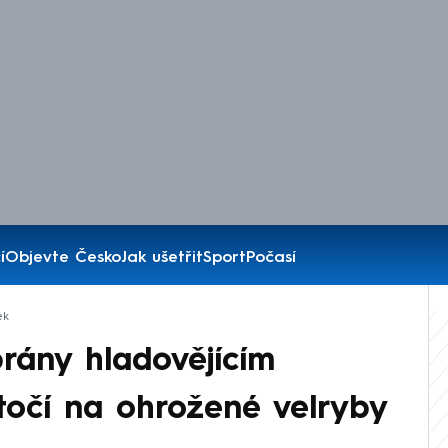
í
Objevte Česko
Jak ušetřit
Sport
Počasí
ek
 brány hladovějícím
točí na ohrožené velryby