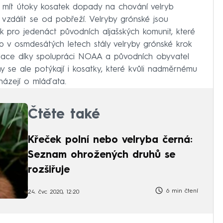
ou mít útoky kosatek dopady na chování velryb
vzdálit se od pobřeží. Velryby grónské jsou
k pro jedenáct původních aljašských komunit, které
yb v osmdesátých letech stály velryby grónské krok
ulace díky spolupráci NOAA a původních obyvatel
émy se ale potýkají i kosatky, které kvůli nadměrnému
cházejí o mláďata.
Čtěte také
Křeček polní nebo velryba černá:
Seznam ohrožených druhů se
rozšiřuje
6 min čtení
24. čvc 2020, 12:20