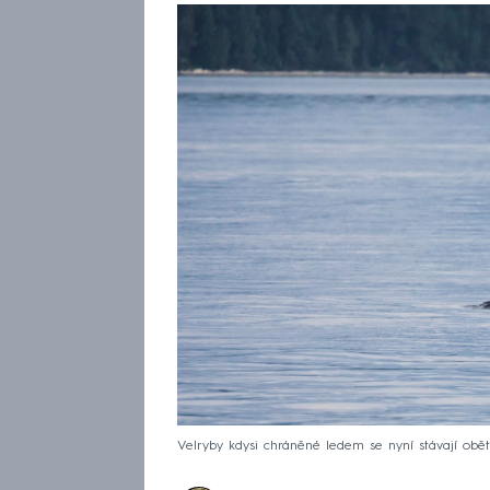
Velryby kdysi chráněné ledem se nyní stávají obět