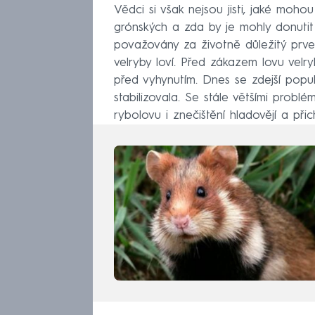
Vědci si však nejsou jisti, jaké moh
grónských a zda by je mohly donutit 
považovány za životně důležitý prve
velryby loví. Před zákazem lovu velr
před vyhynutím. Dnes se zdejší pop
stabilizovala. Se stále většími probl
rybolovu i znečištění hladovějí a při