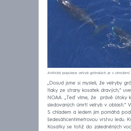
Arktická populace velryb grónských je v ohrožení
„Dosud jsme si mysleli, že velryby g
tlaky ze strany kosatek dravých,“ uv
NOAA. „Teď víme, že právě útoky kos
sledovaných úmrtí velryb v oblasti.“
S chladem a ledem jim pomáhá podkož
šedesáticentimetrovou vrstvu ledu. Kv
Kosatky se totiž do zaledněných vod