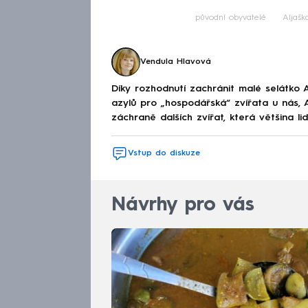
původní obyvatelé
Aljašk
Vendula Hlavová
Díky rozhodnutí zachránit malé selátko 
azylů pro „hospodářská“ zvířata u nás, 
záchraně dalších zvířat, která většina li
Vstup do diskuze
Návrhy pro vás