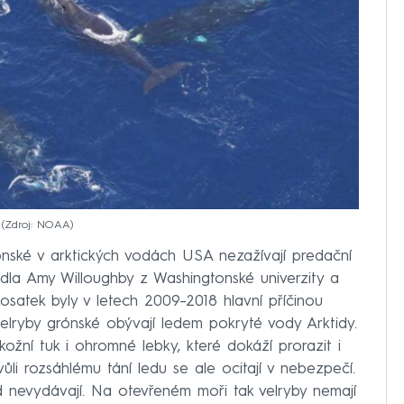
.
Zdroj: NOAA
rónské v arktických vodách USA nezažívají predační
edla Amy Willoughby z Washingtonské univerzity a
atek byly v letech 2009–⁠2018 hlavní příčinou
 Velryby grónské obývají ledem pokryté vody Arktidy.
ní tuk i ohromné lebky, které dokáží prorazit i
ůli rozsáhlému tání ledu se ale ocitají v nebezpečí.
 nevydávají. Na otevřeném moři tak velryby nemají