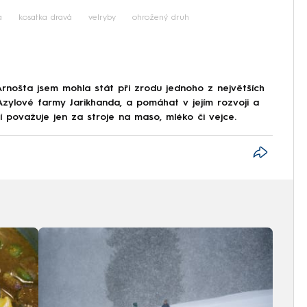
a
kosatka dravá
velryby
ohrožený druh
Arnošta jsem mohla stát při zrodu jednoho z největších
Azylové farmy Jarikhanda, a pomáhat v jejím rozvoji a
dí považuje jen za stroje na maso, mléko či vejce.