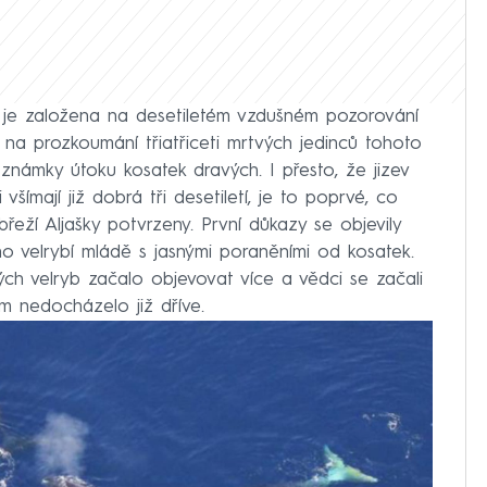
 je založena na desetiletém vzdušném pozorování
 na prozkoumání třiatřiceti mrtvých jedinců tohoto
známky útoku kosatek dravých. I přesto, že jizev
všímají již dobrá tři desetiletí, je to poprvé, co
břeží Aljašky potvrzeny. První důkazy se objevily
o velrybí mládě s jasnými poraněními od kosatek.
ch velryb začalo objevovat více a vědci se začali
m nedocházelo již dříve.