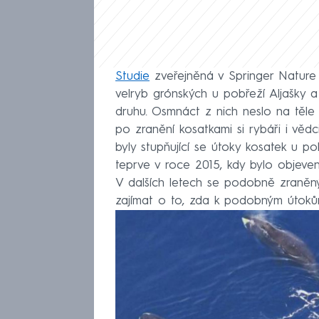
Studie
zveřejněná v Springer Nature
velryb grónských u pobřeží Aljašky a
druhu. Osmnáct z nich neslo na těle 
po zranění kosatkami si rybáři i vědci 
byly stupňující se útoky kosatek u po
teprve v roce 2015, kdy bylo objeven
V dalších letech se podobně zraněný
zajímat o to, zda k podobným útoků