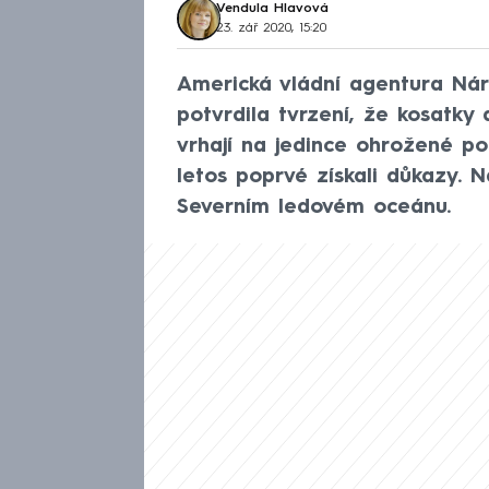
Vendula Hlavová
23. zář 2020, 15:20
Americká vládní agentura Ná
potvrdila tvrzení, že kosatky
vrhají na jedince ohrožené po
letos poprvé získali důkazy. 
Severním ledovém oceánu.