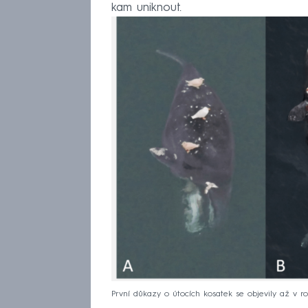
kam uniknout.
První důkazy o útocích kosatek se objevily až v ro