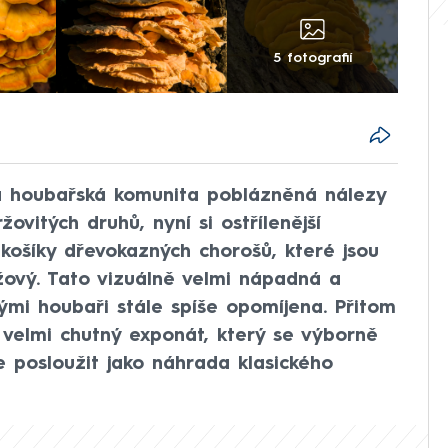
5 fotografií
 houbařská komunita poblázněná nálezy
ovitých druhů, nyní si ostřílenější
 košíky dřevokazných chorošů, které jsou
žový. Tato vizuálně velmi nápadná a
mi houbaři stále spíše opomíjena. Přitom
 velmi chutný exponát, který se výborně
 posloužit jako náhrada klasického