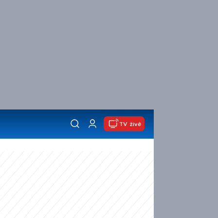
TV živě