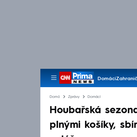
Domácí
Zahranič
Pořady
Domů
Zprávy
Domácí
Houbařská sezona 
plnými košíky, sbí