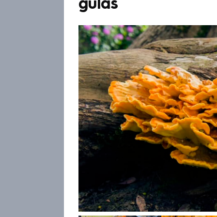
guláš