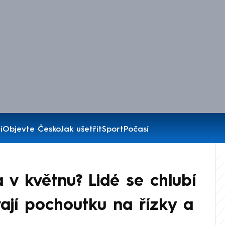
í
Objevte Česko
Jak ušetřit
Sport
Počasí
v květnu? Lidé se chlubí
rají pochoutku na řízky a