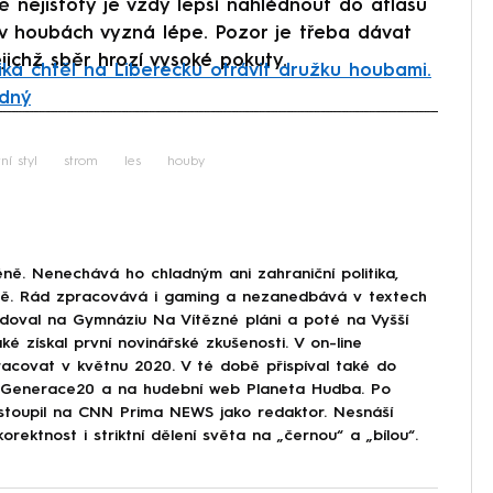
ě nejistoty je vždy lepší nahlédnout do atlasu
v houbách vyzná lépe. Pozor je třeba dávat
ejichž sběr hrozí vysoké pokuty.
ika chtěl na Liberecku otrávit družku houbami.
rdný
iled to fetch
ní styl
strom
les
houby
ně. Nenechává ho chladným ani zahraniční politika,
ině. Rád zpracovává i gaming a nezanedbává v textech
doval na Gymnáziu Na Vítězné pláni a poté na Vyšší
ké získal první novinářské zkušenosti. V on-line
covat v květnu 2020. V té době přispíval také do
Generace20 a na hudební web Planeta Hudba. Po
astoupil na CNN Prima NEWS jako redaktor. Nesnáší
korektnost i striktní dělení světa na „černou“ a „bílou“.