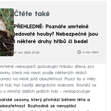
Čtěte také
PŘEHLEDNĚ: Poznáte smrtelně
jedovaté houby? Nebezpečné jsou
i některé druhy hřibů či bedel
6 min čtení
17. čvn 2025, 07:20
mrtelné nebezpečí způsobující hnilobu dřeva, pro
ravinu, která má navíc podle některých vědců
nzumaci na místě jistá obezřetnost. Pozor by si měly
ní hub trpí častěji alergickými reakcemi. Rovněž se
o u mnoha dalších jedlých hub – nedoporučuje
ařské sezony, který přichází během léta a
obezřetnost. Rozhodně se nevyplácí