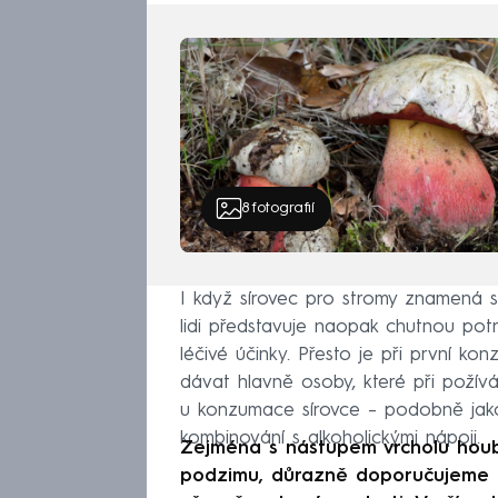
8
fotografií
I když sírovec pro stromy znamená s
lidi představuje naopak chutnou pot
léčivé účinky. Přesto je při první ko
dávat hlavně osoby, které při požívá
u konzumace sírovce – podobně jak
kombinování s alkoholickými nápoji.
Zejména s nástupem vrcholu houb
podzimu, důrazně doporučujeme 