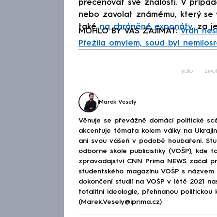
přeceňovat své znalosti. V případ
nebo zavolat známému, který se 
také
na chráněné exponáty
, za j
MOHLO BY VÁS ZAJÍMAT:
Vrah neš
Přežila omylem, soud byl nemilos
Fa
jídlo
život
Marek Veselý
Věnuje se převážně domácí politické scé
akcentuje témata kolem války na Ukraj
ani svou vášeň v podobě houbaření. Stu
odborné škole publicistiky (VOŠP), kde ta
zpravodajství CNN Prima NEWS začal pra
studentského magazínu VOŠP s názvem 
dokončení studií na VOŠP v létě 2021 n
totalitní ideologie, přehnanou politickou 
(Marek.Vesely@iprima.cz)