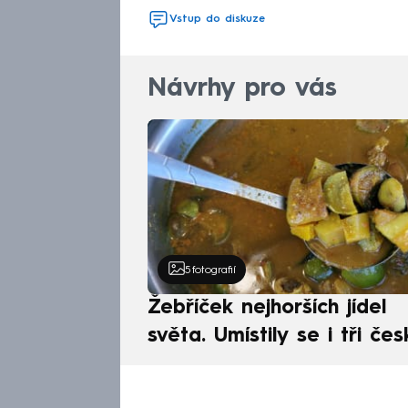
Vstup do diskuze
Návrhy pro vás
5
fotografií
Žebříček nejhorších jídel
světa. Umístily se i tři čes
pokrmy, vévodí skandináv
kuchyně