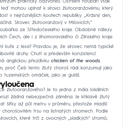
mržům prakticky odzvonilo. Ostřílení houbaři však
 teď mohou upínat k sírovci žlutooranžovému, který
t v nejrůznějších koutech republiky. „Krásný den,
ačíná. Sírovec žlutooranžový v Milovicích,“
houbařka ze Středočeského kraje. Obdobné nálezy
ích Čech, ale i z Jihomoravského či Zlínského kraje
 kuře z lesa? Pravdou je, že sírovec nemá typické
ovité druhy. Chutí a především konzistencí
 má anglickou přezdívku
chicken of the woods
.
, proč Češi tento žlutý choroš rádi konzumují jako
o tuzemských omáček, jako je guláš.
vyloučena
ce žlutooranžového? Je to jedna z mála lokálních
hrozí žádná nebezpečná záměna. Je křiklavě žlutý
 šířky až půl metru v průměru, přestože mladší
v chorošovitém trsu na listnatých stromech. Podle
rovcích, které trčí z ovocných „sladkých“ stromů,