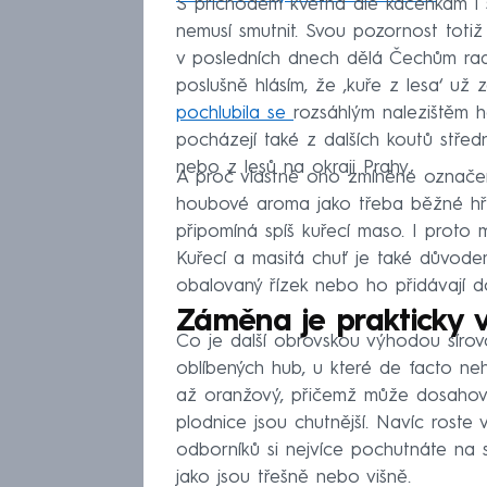
S příchodem května ale kačenkám i s
nemusí smutnit. Svou pozornost totiž
v posledních dnech dělá Čechům rados
poslušně hlásím, že ‚kuře z lesa‘ už z
pochlubila se
rozsáhlým nalezištěm 
pocházejí také z dalších koutů středn
nebo z lesů na okraji Prahy.
A proč vlastně ono zmíněné označení
houbové aroma jako třeba běžné hřib
připomíná spíš kuřecí maso. I proto
Kuřecí a masitá chuť je také důvodem
obalovaný řízek nebo ho přidávají d
Záměna je prakticky 
Co je další obrovskou výhodou sírov
oblíbených hub, u které de facto ne
až oranžový, přičemž může dosahovat
plodnice jsou chutnější. Navíc roste 
odborníků si nejvíce pochutnáte na sí
jako jsou třešně nebo višně.