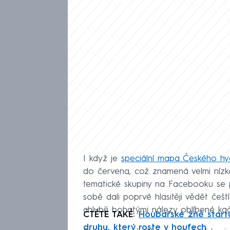
I když je
speciální mapa Českého hy
do červena, což znamená velmi níz
tematické skupiny na Facebooku se 
sobě dali poprvé hlasitěji vědět češt
chlubili bohatými nálezy oblíbené ka
ČTĚTE TAKÉ:
Houbařské žně startu
druhu, který roste v houfech