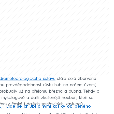
drometeorologického ústavu
stále celá zbarvená
kou pravděpodobnost růstu hub na našem území,
probudily už na přelomu března a dubna. Tehdy o
í mykologové a další zkušenější houbaři, kteří se
čenky české i dalších smržovitých zástupců.
jí. Lidé se chlubí plnými košíky oblíbeného