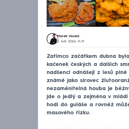
Marek Veselý
2. kvě 2026, 14:15
Zatímco začátkem dubna byla
kačenek českých a dalších smrž
nadšenci odnášejí z lesů plné
známé jako sírovec žlutooran
nezaměnitelná houba je běžný
jde o jedlý a zejména v mládí
hodí do guláše a rovněž může
masového řízku.