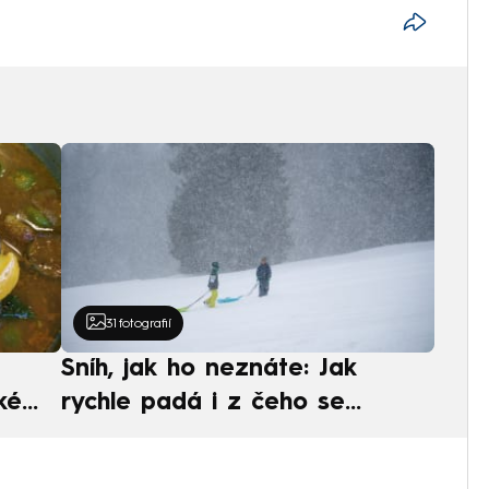
31
fotografií
Sníh, jak ho neznáte: Jak
ké
rychle padá i z čeho se
ská
skládá. A vločky nejsou bílé