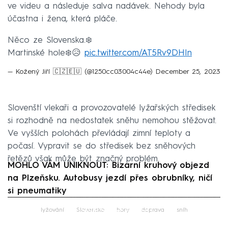
ve videu a následuje salva nadávek. Nehody byla
účastna i žena, která pláče.
Něco ze Slovenska.❄️
Martinské hole❄️😥
pic.twitter.com/AT5Rv9DHIn
— Kožený Jiří 🇨🇿🇪🇺 (@1250cc03004c44e)
December 25, 2023
Slovenští vlekaři a provozovatelé lyžařských středisek
si rozhodně na nedostatek sněhu nemohou stěžovat.
Ve vyšších polohách převládají zimní teploty a
počasí. Vypravit se do středisek bez sněhových
řetězů však může být značný problém.
MOHLO VÁM UNIKNOUT: Bizarní kruhový objezd
na Plzeňsku. Autobusy jezdí přes obrubníky, ničí
si pneumatiky
Failed to fetch
lyžování
Slovensko
hory
doprava
sníh