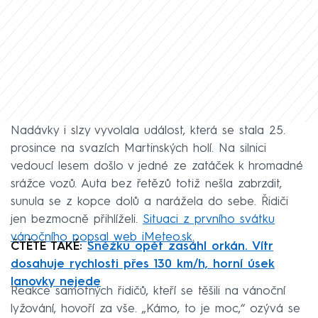
Nadávky i slzy vyvolala událost, která se stala 25.
prosince na svazích Martinských holí. Na silnici
vedoucí lesem došlo v jedné ze zatáček k hromadné
srážce vozů. Auta bez řetězů totiž nešla zabrzdit,
sunula se z kopce dolů a narážela do sebe. Řidiči
jen bezmocně přihlíželi.
Situaci z prvního svátku
vánočního popsal web iMeteo.sk
.
ČTĚTE TAKÉ:
Sněžku opět zasáhl orkán. Vítr
dosahuje rychlosti přes 130 km/h, horní úsek
lanovky nejede
Reakce samotných řidičů, kteří se těšili na vánoční
lyžování, hovoří za vše. „Kámo, to je moc,“ ozývá se