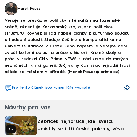
Marek Pausz
Věnuje se převážně politickým tématům na tuzemské
scéně, akcentuje Karlovarský kraj a jeho politickou
strukturu. Rovněž si rád napíše články z kulturního soudku
a hudební oblasti. Studuje češtinu a komparatistiku na
Univerzitě Karlově v Praze. Jeho zájmem je veřejné dění,
zvlášť kulturní oblast a práce s historií. Kromě školy a
práci v redakci CNN Prima NEWS si rád zajde do malých,
neznámých kin či galerií. Svůj volný čas však nejradši tráví
někde za městem v přírodě. (Marek.Pausz@iprima.cz)
Pro tento článek jsou komentáře vypnuté
Návrhy pro vás
Žebříček nejhorších jídel světa.
Umístily se i tři české pokrmy, vévodí
skandinávská kuchyně