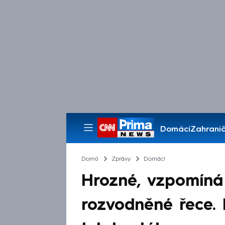
Domácí
Zahranič
Pořady
Domů
Zprávy
Domácí
Hrozné, vzpomíná 
rozvodněné řece. 