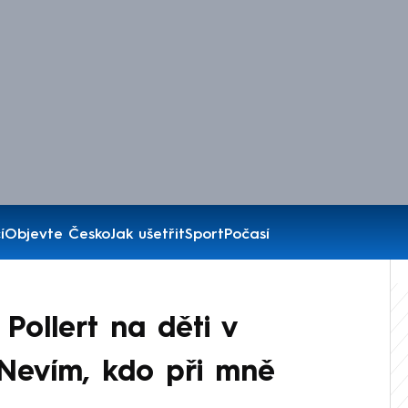
í
Objevte Česko
Jak ušetřit
Sport
Počasí
Pollert na děti v
Nevím, kdo při mně