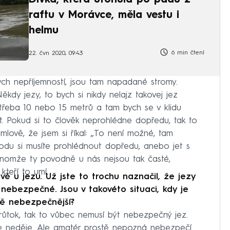
raftu v Morávce, měla vestu i
helmu
6 min čtení
22. čvn 2020, 09:43
ch nepříjemností, jsou tam napadané stromy.
kdy jezy, to bych si nikdy nelajz takovej jez
t třeba 10 nebo 15 metrů a tam bych se v klidu
et. Pokud si to člověk neprohlédne dopředu, tak to
mlově, že jsem si říkal: „To není možné, tam
odu si musíte prohlédnout dopředu, anebo jet s
enomže ty povodně u nás nejsou tak časté,
kteří to umí.
vě u jezu. Už jste to trochu naznačil, že jezy
ebezpečné. Jsou v takovéto situaci, kdy je
tě nebezpečnější?
ůtok, tak to vůbec nemusí být nebezpečný jez.
e neděje. Ale amatér prostě nepozná nebezpečí