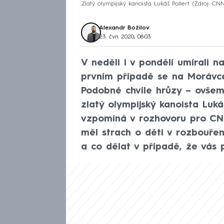
Zlatý olympijský kanoista Lukáš Pollert
Zdroj: CN
Alexandr Božilov
23. čvn 2020, 08:03
V neděli i v pondělí umírali 
prvním případě se na Morávce 
Podobné chvíle hrůzy – ovše
zlatý olympijský kanoista Luká
vzpomíná v rozhovoru pro CN
měl strach o děti v rozbouřen
a co dělat v případě, že vás