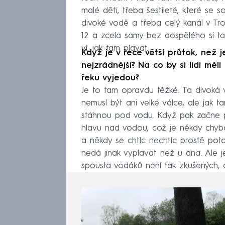
malé děti, třeba šestileté, které se 
divoké vodě a třeba celý kanál v Troj
12 a zcela samy bez dospělého si ta
ví, jak tam plavat.
Když je v řece větší průtok, než j
nejzrádnější? Na co by si lidi mě
řeku vyjedou?
Je to tam opravdu těžké. Ta divoká 
nemusí být ani velké válce, ale jak ta
stáhnou pod vodu. Když pak začne pa
hlavu nad vodou, což je někdy chyba
a někdy se chtíc nechtíc prostě poto
nedá jinak vyplavat než u dna. Ale j
spousta vodáků není tak zkušených, a