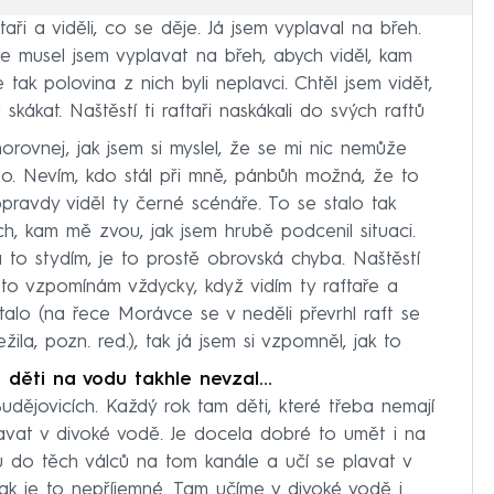
taři a viděli, co se děje. Já jsem vyplaval na břeh.
ale musel jsem vyplavat na břeh, abych viděl, kam
 tak polovina z nich byli neplavci. Chtěl jsem vidět,
kákat. Naštěstí ti raftaři naskákali do svých raftů
orovnej, jak jsem si myslel, že se mi nic nemůže
ohlo. Nevím, kdo stál při mně, pánbůh možná, že to
pravdy viděl ty černé scénáře. To se stalo tak
h, kam mě zvou, jak jsem hrubě podcenil situaci.
a to stydím, je to prostě obrovská chyba. Naštěstí
 to vzpomínám vždycky, když vidím ty raftaře a
alo (na řece Morávce se v neděli převrhl raft se
ila, pozn. red.), tak já jsem si vzpomněl, jak to
 děti na vodu takhle nevzal…
dějovicích. Každý rok tam děti, které třeba nemají
lavat v divoké vodě. Je docela dobré to umět i na
u do těch válců na tom kanále a učí se plavat v
 tak je to nepříjemné. Tam učíme v divoké vodě i