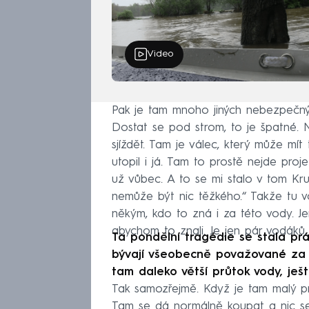
Video
Pak je tam mnoho jiných nebezpečný
Dostat se pod strom, to je špatné. Ně
sjíždět. Tam je válec, který může mí
utopil i já. Tam to prostě nejde proj
už vůbec. A to se mi stalo v tom Kru
nemůže být nic těžkého.“ Takže tu v
někým, kdo to zná i za této vody. J
abychom to znali. Je jen pár vodáků, 
Ta pondělní tragédie se stala prá
bývají všeobecně považované za n
tam daleko větší průtok vody, ješ
Tak samozřejmě. Když je tam malý pr
Tam se dá normálně koupat a nic s