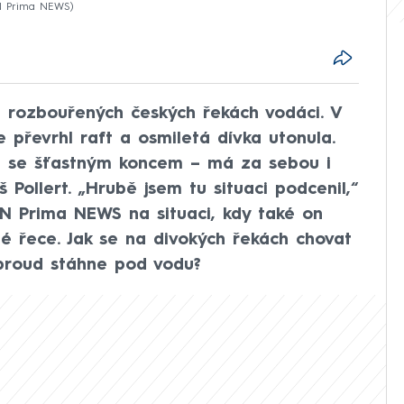
N Prima NEWS
na rozbouřených českých řekách vodáci. V
převrhl raft a osmiletá dívka utonula.
m se šťastným koncem – má za sebou i
š Pollert. „Hrubě jsem tu situaci podcenil,“
N Prima NEWS na situaci, kdy také on
é řece. Jak se na divokých řekách chovat
 proud stáhne pod vodu?