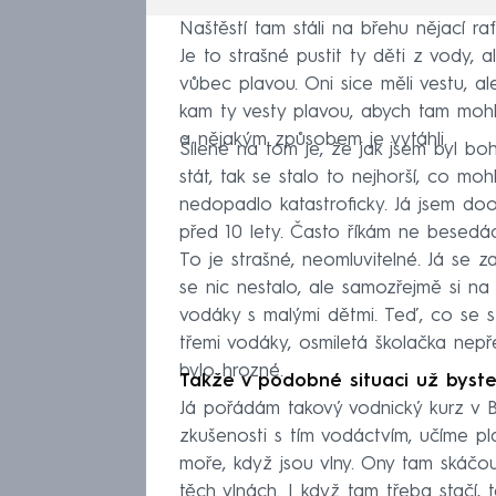
Naštěstí tam stáli na břehu nějací raf
Je to strašné pustit ty děti z vody, 
vůbec plavou. Oni sice měli vestu, ale
kam ty vesty plavou, abych tam mohl s
a nějakým způsobem je vytáhli.
Šílené na tom je, že jak jsem byl boh
stát, tak se stalo to nejhorší, co m
nedopadlo katastroficky. Já jsem doo
před 10 lety. Často říkám ne besedác
To je strašné, neomluvitelné. Já se z
se nic nestalo, ale samozřejmě si na
vodáky s malými dětmi. Teď, co se st
třemi vodáky, osmiletá školačka nepřež
bylo hrozné.
Takže v podobné situaci už byste
Já pořádám takový vodnický kurz v Bu
zkušenosti s tím vodáctvím, učíme p
moře, když jsou vlny. Ony tam skáčo
těch vlnách. I když tam třeba stačí,