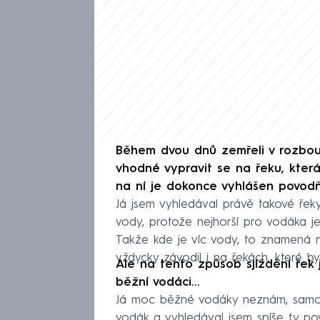
Během dvou dnů zemřeli v rozbou
vhodné vypravit se na řeku, kter
na ní je dokonce vyhlášen povodň
Já jsem vyhledával právě takové řek
vody, protože nejhorší pro vodáka j
Takže kde je víc vody, to znamená ně
vždycky závodil i na řekách, které b
Ale na tento způsob sjíždění řek 
běžní vodáci…
Já moc běžné vodáky neznám, samozř
vodák a vyhledával jsem spíše ty po