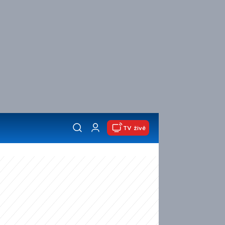
TV živě