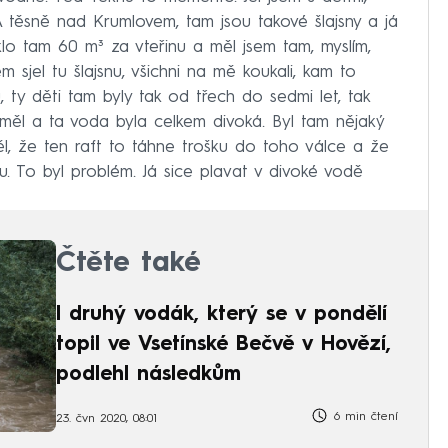
 těsně nad Krumlovem, tam jsou takové šlajsny a já
klo tam 60 m³ za vteřinu a měl jsem tam, myslím,
m sjel tu šlajsnu, všichni na mě koukali, kam to
nu, ty děti tam byly tak od třech do sedmi let, tak
eměl a ta voda byla celkem divoká. Byl tam nějaký
děl, že ten raft to táhne trošku do toho válce a že
u. To byl problém. Já sice plavat v divoké vodě
Čtěte také
I druhý vodák, který se v pondělí
topil ve Vsetínské Bečvě v Hovězí,
podlehl následkům
6 min čtení
23. čvn 2020, 08:01