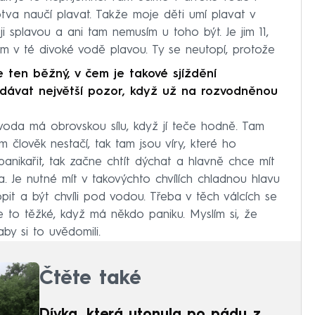
sotva naučí plavat. Takže moje děti umí plavat v
i splavou a ani tam nemusím u toho být. Je jim 11,
m v té divoké vodě plavou. Ty se neutopí, protože
e ten běžný, v čem je takové sjíždění
li dávat největší pozor, když už na rozvodněnou
voda má obrovskou sílu, když jí teče hodně. Tam
m člověk nestačí, tak tam jsou víry, které ho
nikařit, tak začne chtít dýchat a hlavně chce mít
. Je nutné mít v takovýchto chvílích chladnou hlavu
pit a být chvíli pod vodou. Třeba v těch válcích se
e to těžké, když má někdo paniku. Myslím si, že
by si to uvědomili.
Čtěte také
Dívka, která utonula po pádu z