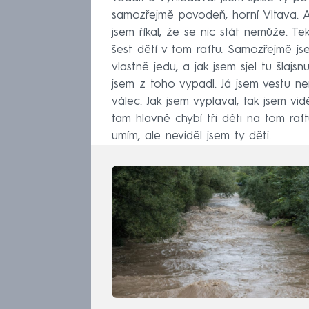
samozřejmě povodeň, horní Vltava. A
jsem říkal, že se nic stát nemůže. Te
šest dětí v tom raftu. Samozřejmě jse
vlastně jedu, a jak jsem sjel tu šlajs
jsem z toho vypadl. Já jsem vestu n
válec. Jak jsem vyplaval, tak jsem vi
tam hlavně chybí tři děti na tom raft
umím, ale neviděl jsem ty děti.