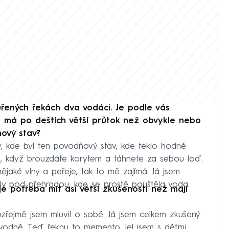
řených řekách dva vodáci. Je podle vás
á má po deštích větší průtok než obvykle nebo
ový stav?
y, kde byl ten povodňový stav, kde teklo hodně
e, když brouzdáte korytem a táhnete za sebou loď.
jaké vlny a peřeje, tak to mě zajímá. Já jsem
yly pod přehradou, kde se prostě pouštěla voda.
je potřeba mít asi větší zkušenosti než mají
ejmě jsem mluvil o sobě. Já jsem celkem zkušený
vodně. Teď řeknu to memento. Jel jsem s dětmi,