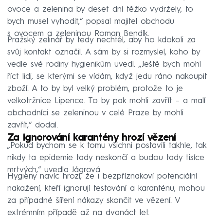
ovoce a zelenina by deset dní těžko vydržely, to
bych musel vyhodit,“ popsal majitel obchodu
s ovocem a zeleninou Roman Bendík.
Pražský zelinář by tedy nechtěl, aby ho kdokoli za
svůj kontakt označil. A sám by si rozmyslel, koho by
vedle své rodiny hygienikům uvedl. „Ještě bych mohl
říct lidi, se kterými se vídám, když jedu ráno nakoupit
zboží. A to by byl velký problém, protože to je
velkotržnice Lipence. To by pak mohli zavřít – a malí
obchodníci se zeleninou v celé Praze by mohli
zavřít,“ dodal.
Za ignorování karantény hrozí vězení
„Pokud bychom se k tomu všichni postavili takhle, tak
nikdy ta epidemie tady neskončí a budou tady tisíce
mrtvých,“ uvedla Jágrová.
Hygieny navíc hrozí, že i bezpříznakoví potenciální
nakažení, kteří ignorují testování a karanténu, mohou
za případné šíření nákazy skončit ve vězení. V
extrémním případě až na dvanáct let.