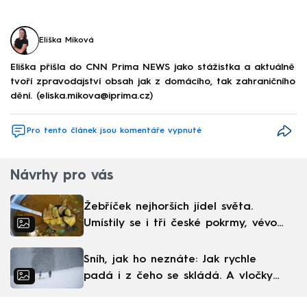
Eliška Míková
Eliška přišla do CNN Prima NEWS jako stážistka a aktuálně
tvoří zpravodajství obsah jak z domácího, tak zahraničního
dění. (eliska.mikova@iprima.cz)
Pro tento článek jsou komentáře vypnuté
Návrhy pro vás
Žebříček nejhorších jídel světa.
Umístily se i tři české pokrmy, vévodí
skandinávská kuchyně
Sníh, jak ho neznáte: Jak rychle
padá i z čeho se skládá. A vločky
nejsou bílé