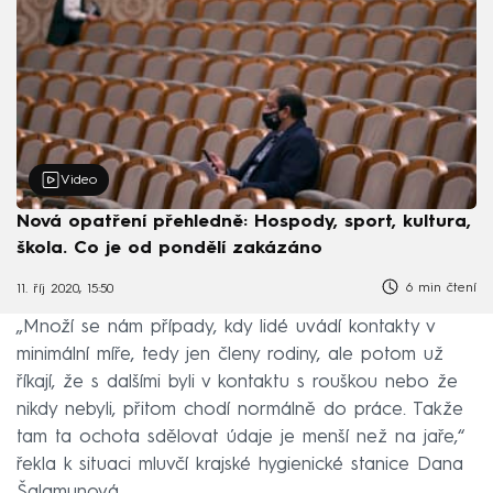
Video
Nová opatření přehledně: Hospody, sport, kultura,
škola. Co je od pondělí zakázáno
6 min čtení
11. říj 2020, 15:50
„Množí se nám případy, kdy lidé uvádí kontakty v
minimální míře, tedy jen členy rodiny, ale potom už
říkají, že s dalšími byli v kontaktu s rouškou nebo že
nikdy nebyli, přitom chodí normálně do práce. Takže
tam ta ochota sdělovat údaje je menší než na jaře,“
řekla k situaci mluvčí krajské hygienické stanice Dana
Šalamunová.