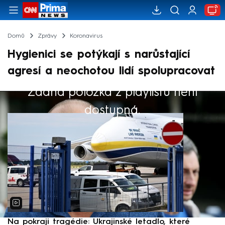
Domů
Zprávy
Koronavirus
Hygienici se potýkají s narůstající
agresí a neochotou lidí spolupracovat
Žádná položka z playlistu není
Výběr redakce
dostupná.
Na pokraji tragédie: Ukrajinské letadlo, které
P