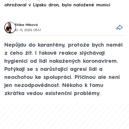
ohrožoval v Lipsku dron, bylo naložené municí
e
Eliška Míková
10. říj 2020, 05:41
Nepůjdu do karantény, protože bych neměl
z čeho žít. I takové reakce slýchávají
hygienici od lidí nakažených koronavirem.
Potýkají se s narůstající agresí lidí a
neochotou ke spolupráci. Příčinou ale není
jen nezodpovědnost. Někoho k tomu
zkrátka vedou existenční problémy.