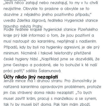
„Jestli něco zatajují nebo nezatajují, to my v tu chvíli
nezjistíme. Obvykle to praskne a obvykle se to
dozvíme z nějakého jiného pozitivního případu,“
uvedla Zdeňka Jágrová, ředitelka Hygienické stanice
hlavního města Prahy.
Podle ředitele krajské hygienické stanice Plzeňského
kraje prý lidé informaci o tom, že jsou pozitivní a
musí nastoupit do karantény, nepřijímají s nadšením.
Případů, kdy by byli na hygieniky agresivní, je ale prý
minimum. Nicméně i takové telefonáty přetížené
české hygieny hlásí. „Například jsme se dozvěděli, že
jsme Gestapo a podobně, ale to bohužel k té naší
práci patří,“ sdělila Šalamunová.
Účty nikdo jiný nezaplatí
Jenže mince má i druhou stranu. Pro živnostníky je
nařízená karanténa opravdovým problémem, protože
jim čas strávený doma nikdo nezaplatí. „To bych
musel zavřít krám, pracuji s manželkou a se synem,
tak ty by museli být doma. Pak tam mám zboží,