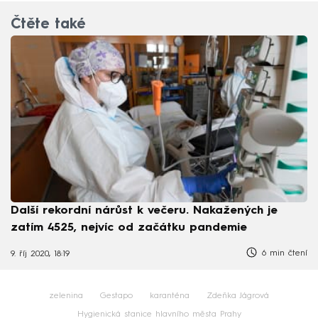
Čtěte také
Další rekordní nárůst k večeru. Nakažených je
zatím 4525, nejvíc od začátku pandemie
6 min čtení
9. říj 2020, 18:19
zelenina
Gestapo
karanténa
Zdeňka Jágrová
Hygienická stanice hlavního města Prahy