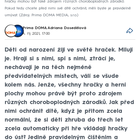
hračky mohou být také zdrojem různých choroboplodných zárodků.
Pokud tedy chcete před nimi své dítě ochránit, měli byste je pravidelně
umývat.
Zdroj: Prima DOMA MEDIA, s.r.o.
Prima DOMA
,
Adriana Dosedělová
4. říj 2021, 17:00
Děti od narození žijí ve světě hraček. Milují
je. Hrají si s nimi, spí s nimi, ztrácí je,
nechávají je na těch nejméně
předvídatelných místech, válí se všude
kolem nás. Jenže, všechny hračky a herní
plochy mohou právě být proto zdrojem
různých choroboplodných zárodků. Jak před
nimi ochránit dítě, když je přitom zcela
normální, že si děti zhruba do třech let
zcela automaticky při hře vkládají hračky
do úst? Jedině pravidelným čištěním a