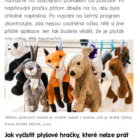
nahraďte ho obyčejným povlakem od polštáře. Při
naplňování pračky přitom dbejte na to, aby byla
středně naplněna. Po vyprání na šetrný program
zkontrolujte, zda nejsou uvolněná očka, nitě a jiné
přišité aplikace. Jen tak budete vědět, že je plyšák
pro vaše dítě bezpečný.
Většinu plyšových hraček je možné vyprat v pračce, což je skvělé
Zdroj:
Prima DOMA MEDIA, s.r.o.
Jak vyčistit plyšové hračky, které nelze prát