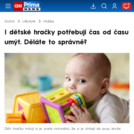
Domů
Lifestyle
Hobby
I dětské hračky potřebují čas od času
umýt. Děláte to správně?
Děti hračky milují a je zcela normální, že si je strkají do pusy. Jenže