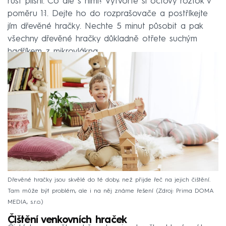
růst plísní. Co ale s nimi? Vytvořte si octový roztok v
poměru 1:1. Dejte ho do rozprašovače a postříkejte
jím dřevěné hračky. Nechte 5 minut působit a pak
všechny dřevěné hračky důkladně otřete suchým
hadříkem z mikrovlákna.
Dřevěné hračky jsou skvělé do té doby, než přijde řeč na jejich čištění.
Tam může být problém, ale i na něj známe řešení
Zdroj: Prima DOMA
MEDIA, s.r.o.
Čištění venkovních hraček