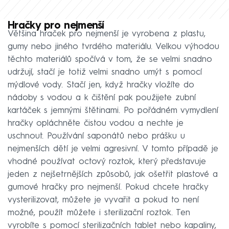
Hračky pro nejmenší
Většina hraček pro nejmenší je vyrobena z plastu,
gumy nebo jiného tvrdého materiálu. Velkou výhodou
těchto materiálů spočívá v tom, že se velmi snadno
udržují, stačí je totiž velmi snadno umýt s pomocí
mýdlové vody. Stačí jen, když hračky vložíte do
nádoby s vodou a k čištění pak použijete zubní
kartáček s jemnými štětinami. Po pořádném vymydlení
hračky opláchněte čistou vodou a nechte je
uschnout. Používání saponátů nebo prášku u
nejmenších dětí je velmi agresivní. V tomto případě je
vhodné používat octový roztok, který představuje
jeden z nejšetrnějších způsobů, jak ošetřit plastové a
gumové hračky pro nejmenší. Pokud chcete hračky
vysterilizovat, můžete je vyvařit a pokud to není
možné, použít můžete i sterilizační roztok. Ten
vyrobíte s pomocí sterilizačních tablet nebo kapaliny,