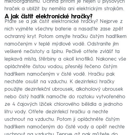
mikroorganismů. Účinná přitom je nejen u plyšových
hraček a ublížit by neměla ani elektrickým strojkům.
A jak čistit elektronické hračky?
Ptáte se a jak čistit elektronické hračky? Nejprve z
nich vyjměte všechny baterie a nasaďte zase zpět
ochranný kryt. Potom omyjte hračku čistým hadříkem
namočeným v teplé mýdlové vodě. Odstraníte jím
veškeré nečistoty a špínu. Pečlivě otřete zvlášť ta
lepkavá místa, štěrbiny a okolí knoflíků. Nakonec vše
opláchněte čistou vodou, přesněji řečeno čistým
hadříkem namočeným v čisté vodě. Hračku pak
necháte osušit na vzduchu. K dezinfekci hračky
použijte dezinfekční ubrousek, alkoholový ubrousek
nebo čistý hadřík namočte do roztoku vytvořeného
ze 4 čajových lžiček chlorového bělidla a jednoho
litru vody. Otřete dezinfekcí hračku a nechte
uschnout na vzduchu. Potom ji opláchněte čistým
hadříkem namočeným do čisté vody a opět nechte
uschnout na vzduchu. Teprve až pak můžete do