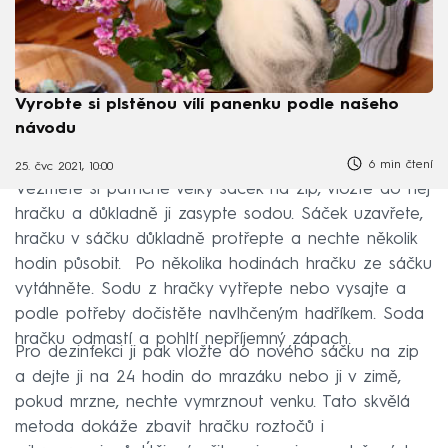
Vyrobte si plstěnou vílí panenku podle našeho
návodu
6 min čtení
25. čvc 2021, 10:00
Vezměte si patřičně velký sáček na zip, vložte do něj
hračku a důkladně ji zasypte sodou. Sáček uzavřete,
hračku v sáčku důkladně protřepte a nechte několik
hodin působit. Po několika hodinách hračku ze sáčku
vytáhněte. Sodu z hračky vytřepte nebo vysajte a
podle potřeby dočistěte navlhčeným hadříkem. Soda
hračku odmastí a pohltí nepříjemný zápach.
Pro dezinfekci ji pak vložte do nového sáčku na zip
a dejte ji na 24 hodin do mrazáku nebo ji v zimě,
pokud mrzne, nechte vymrznout venku. Tato skvělá
metoda dokáže zbavit hračku roztočů i