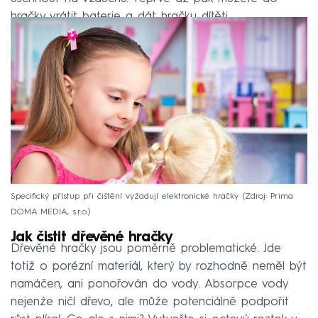
hračky vrátit baterie a dát hračku dítěti.
Specifický přístup při čištění vyžadují elektronické hračky
Zdroj: Prima
DOMA MEDIA, s.r.o.
Jak čistit dřevěné hračky
Dřevěné hračky jsou poměrně problematické. Jde
totiž o porézní materiál, který by rozhodně neměl být
namáčen, ani ponořován do vody. Absorpce vody
nejenže ničí dřevo, ale může potenciálně podpořit