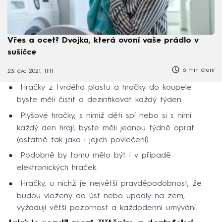
Vřes a ocet? Dvojka, která ovoní vaše prádlo v
sušičce
6 min čtení
23. čvc 2021, 11:11
Hračky z tvrdého plastu a hračky do koupele
byste měli čistit a dezinfikovat každý týden.
Plyšové hračky, s nimiž děti spí nebo si s nimi
každý den hrají, byste měli jednou týdně oprat
(ostatně tak jako i jejich povlečení).
Podobně by tomu mělo být i v případě
elektronických hraček.
Hračky, u nichž je největší pravděpodobnost, že
budou vloženy do úst nebo upadly na zem,
vyžadují větší pozornost a každodenní umývání.