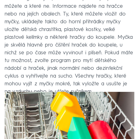
můžete a které ne. Informace najdete na hračce
nebo na jejích obalech. Ty, které můžete vložit do
myčky, ukládejte takto: do horní přihrádky myčky
uložte dětská chrastítka, plastové kostky, velké
plastové kelímky a některé hračky do koupele. Myčka
je skvělá hlavně pro čištění hraček do koupele, u
nichž se po čase může vyvinout i plíseň. Pokud máte
tu možnost, zvolte program pro mytí dětského
nádobí a hraček, jinak normální nebo dezinfekční
cyklus a vyhřívejte na sucho. Všechny hračky, které
mohou vyjít z myčky mokré, tak vyložte a usušte je
na vzduchu nebo je utřete ručníkem.