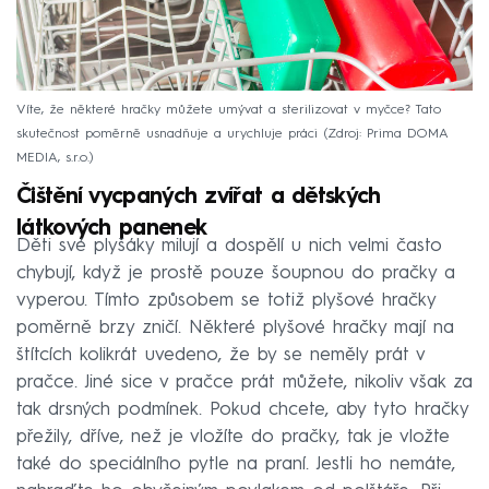
Víte, že některé hračky můžete umývat a sterilizovat v myčce? Tato
skutečnost poměrně usnadňuje a urychluje práci
Zdroj: Prima DOMA
MEDIA, s.r.o.
Čištění vycpaných zvířat a dětských
látkových panenek
Děti své plyšáky milují a dospělí u nich velmi často
chybují, když je prostě pouze šoupnou do pračky a
vyperou. Tímto způsobem se totiž plyšové hračky
poměrně brzy zničí. Některé plyšové hračky mají na
štítcích kolikrát uvedeno, že by se neměly prát v
pračce. Jiné sice v pračce prát můžete, nikoliv však za
tak drsných podmínek. Pokud chcete, aby tyto hračky
přežily, dříve, než je vložíte do pračky, tak je vložte
také do speciálního pytle na praní. Jestli ho nemáte,