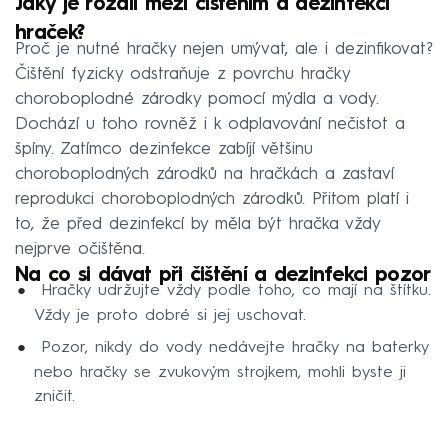
Jaký je rozdíl mezi čištěním a dezinfekcí
hraček?
Proč je nutné hračky nejen umývat, ale i dezinfikovat?
Čištění fyzicky odstraňuje z povrchu hračky
choroboplodné zárodky pomocí mýdla a vody.
Dochází u toho rovněž i k odplavování nečistot a
špíny. Zatímco dezinfekce zabíjí většinu
choroboplodných zárodků na hračkách a zastaví
reprodukci choroboplodných zárodků. Přitom platí i
to, že před dezinfekcí by měla být hračka vždy
nejprve očištěna.
Na co si dávat při čištění a dezinfekci pozor
Hračky udržujte vždy podle toho, co mají na štítku.
Vždy je proto dobré si jej uschovat.
Pozor, nikdy do vody nedávejte hračky na baterky
nebo hračky se zvukovým strojkem, mohli byste ji
zničit.