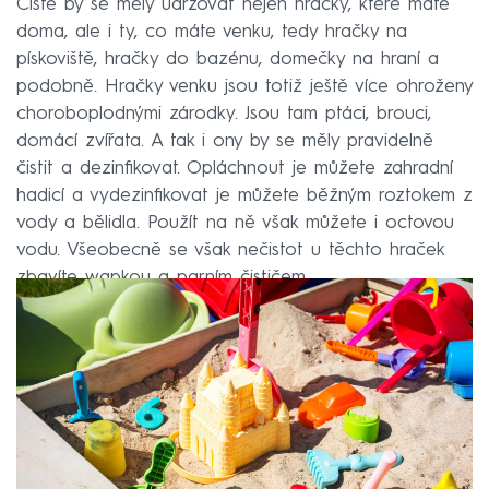
Čisté by se měly udržovat nejen hračky, které máte
doma, ale i ty, co máte venku, tedy hračky na
pískoviště, hračky do bazénu, domečky na hraní a
podobně. Hračky venku jsou totiž ještě více ohroženy
choroboplodnými zárodky. Jsou tam ptáci, brouci,
domácí zvířata. A tak i ony by se měly pravidelně
čistit a dezinfikovat. Opláchnout je můžete zahradní
hadicí a vydezinfikovat je můžete běžným roztokem z
vody a bělidla. Použít na ně však můžete i octovou
vodu. Všeobecně se však nečistot u těchto hraček
zbavíte wapkou a parním čističem.