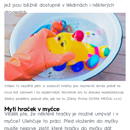
jež jsou běžně dostupné v lékárnách i některých
drogeriích.
Vůbec tu největší péči si zaslouží hračky pro nejmenší. Jenže právě ta
musí být zároveň i ta nejšetrnější. Nicméně ani to dneska nepředstavuje
žádný problém, pokud víte, jak na to
Zdroj: Prima DOMA MEDIA, s.r.o.
Mytí hraček v myčce
Věděli jste, že některé hračky je možné umývat i v
myčce? Ulehčuje to práci. Před vložením do myčky
musíte nejprve zjistit, které hračky do myčky dát