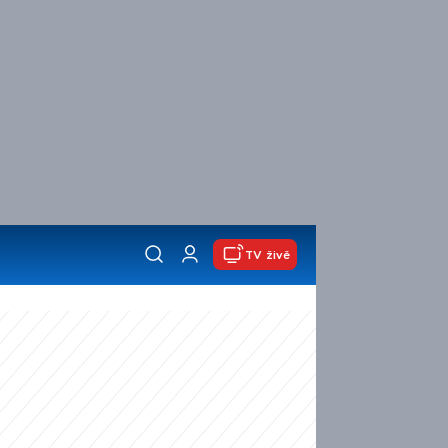
TV živě