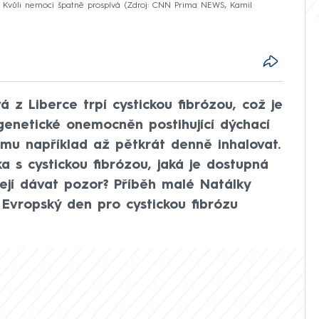
u. Kvůli nemoci špatně prospívá
Zdroj: CNN Prima NEWS, Kamil
 z Liberce trpí cystickou fibrózou, což je
genetické onemocněn postihující dýchací
němu například až pětkrát denně inhalovat.
a s cystickou fibrózou, jaká je dostupná
ejí dávat pozor? Příběh malé Natálky
. Evropský den pro cystickou fibrózu