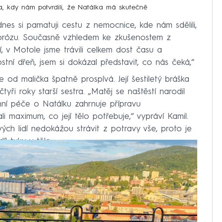
a, kdy nám potvrdili, že Natálka má skutečně
nes si pamatuji cestu z nemocnice, kde nám sdělili,
ibrózu. Současně vzhledem ke zkušenostem z
í, v Motole jsme trávili celkem dost času a
tní dřeň, jsem si dokázal představit, co nás čeká,“
 od malička špatně prospívá. Její šestiletý bráška
yři roky starší sestra. „Matěj se naštěstí narodil
ní péče o Natálku zahrnuje přípravu
li maximum, co její tělo potřebuje,“ vypráví Kamil.
vých lidí nedokážou strávit z potravy vše, proto je
l tuku v těle.