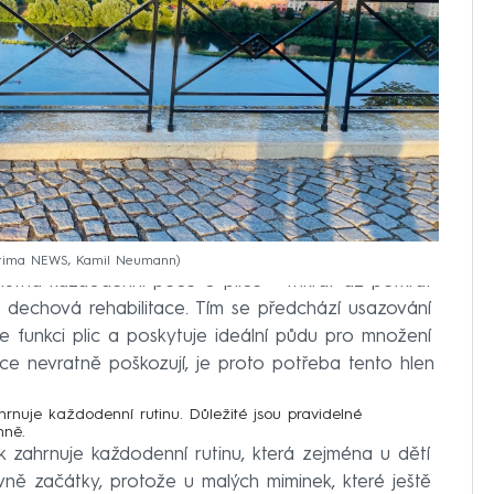
Prima NEWS, Kamil Neumann
 nutná každodenní péče o plíce – třikrát až pětkrát
e dechová rehabilitace. Tím se předchází usazování
e funkci plic a poskytuje ideální půdu pro množení
 plíce nevratně poškozují, je proto potřeba tento hlen
hrnuje každodenní rutinu. Důležité jsou pravidelné
nně.
ak zahrnuje každodenní rutinu, která zejména u dětí
vně začátky, protože u malých miminek, které ještě