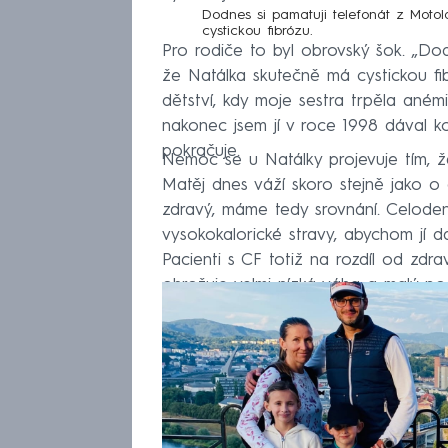
Dodnes si pamatuji telefonát z Motol
cystickou fibrózu.
Pro rodiče to byl obrovský šok. „Dod
že Natálka skutečně má cystickou f
dětství, kdy moje sestra trpěla anémi
nakonec jsem jí v roce 1998 dával kos
pokračuje.
Nemoc se u Natálky projevuje tím, že
Matěj dnes váží skoro stejně jako o čt
zdravý, máme tedy srovnání. Celoden
vysokokalorické stravy, abychom jí da
Pacienti s CF totiž na rozdíl od zdra
ohrožuje velmi nízká váha a malý podí