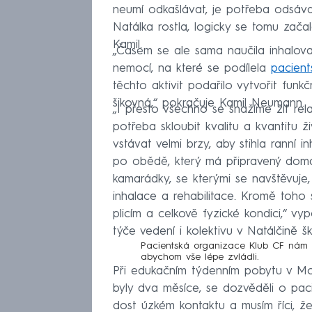
neumí odkašlávat, je potřeba odsávat
Natálka rostla, logicky se tomu začal
Kamil.
„Časem se ale sama naučila inhalova
nemocí, na které se podílela
pacient
těchto aktivit podařilo vytvořit funkč
šikovná,“ pokračuje Kamil Neumann.
„I přesto všechno se snažíme žít rel
potřeba skloubit kvalitu a kvantitu 
vstávat velmi brzy, aby stihla ranní 
po obědě, který má připravený doma. 
kamarádky, se kterými se navštěvuje,
inhalace a rehabilitace. Kromě toho
plicím a celkově fyzické kondici,“ vy
týče vedení i kolektivu v Natálčině 
Pacientská organizace Klub CF nám 
abychom vše lépe zvládli.
Při edukačním týdenním pobytu v Moto
byly dva měsíce, se dozvěděli o pac
dost úzkém kontaktu a musím říci, ž