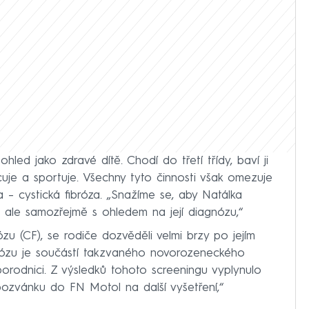
hled jako zdravé dítě. Chodí do třetí třídy, baví ji
ncuje a sportuje. Všechny tyto činnosti však omezuje
 – cystická fibróza. „Snažíme se, aby Natálka
, ale samozřejmě s ohledem na její diagnózu,“
zu (CF), se rodiče dozvěděli velmi brzy po jejím
ibrózu je součástí takzvaného novorozeneckého
 porodnici. Z výsledků tohoto screeningu vyplynulo
pozvánku do FN Motol na další vyšetření,“