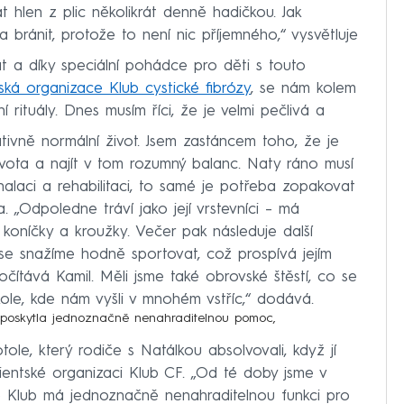
 hlen z plic několikrát denně hadičkou. Jak
a bránit, protože to není nic příjemného,“ vysvětluje
t a díky speciální pohádce pro děti s touto
ská organizace Klub cystické fibrózy
, se nám kolem
ní rituály. Dnes musím říci, že je velmi pečlivá a
ativně normální život. Jsem zastáncem toho, že je
života a najít v tom rozumný balanc. Naty ráno musí
inhalaci a rehabilitaci, to samé je potřeba zopakovat
„Odpoledne tráví jako její vrstevníci – má
 koníčky a kroužky. Večer pak následuje další
 se snažíme hodně sportovat, což prospívá jejím
počítává Kamil. Měli jsme také obrovské štěstí, co se
škole, kde nám vyšli v mnohém vstříc,“ dodává.
poskytla jednoznačně nenahraditelnou pomoc,
le, který rodiče s Natálkou absolvovali, když jí
ientské organizaci Klub CF. „Od té doby jsme v
e Klub má jednoznačně nenahraditelnou funkci pro