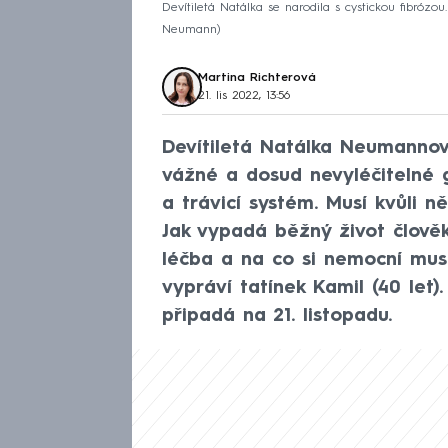
Devítiletá Natálka se narodila s cystickou fibrózo
Neumann
Martina Richterová
21. lis 2022, 13:56
Devítiletá Natálka Neumannová
vážné a dosud nevyléčitelné 
a trávicí systém. Musí kvůli 
Jak vypadá běžný život člověk
léčba a na co si nemocní mus
vypráví tatínek Kamil (40 let)
připadá na 21. listopadu.