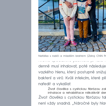
Natálka s rodiči a mladším bratrem
Zdroj: CNN 
Kromě speciálního jídelníčku je také
denně musí inhalovat, poté následuj
vazkého hlenu, který postupně snižuj
bakterií a virů. Kvůli infekcím, které
naředit a vykašlat.
Život člověka s cystickou fibrózou za
inhalace a rehabilitace několikrát de
Život člověka s cystickou fibrózou t
není vždy snadná. „Náročné byly hla