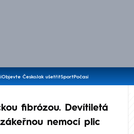
í
Objevte Česko
Jak ušetřit
Sport
Počasí
ckou fibrózou. Devítiletá
 zákeřnou nemocí plic