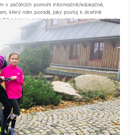
nám v začátcích pomohl informačně/edukačně,
em, který nám poradil, jaký postoj k dceřině
dli,“ popisuje pomoc pacientské organizace Kamil.