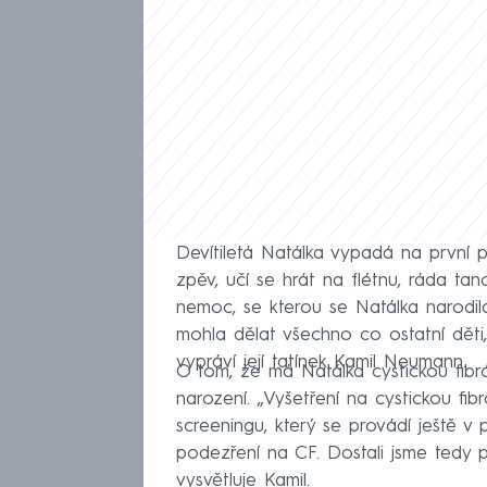
Devítiletá Natálka vypadá na první po
zpěv, učí se hrát na flétnu, ráda ta
nemoc, se kterou se Natálka narodila
mohla dělat všechno co ostatní děti
vypráví její tatínek Kamil Neumann.
O tom, že má Natálka cystickou fibró
narození. „Vyšetření na cystickou f
screeningu, který se provádí ještě v
podezření na CF. Dostali jsme tedy 
vysvětluje Kamil.