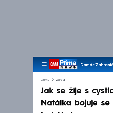
Domácí
Zahranič
Pořady
Domů
Zdraví
Jak se žije s cysti
Natálka bojuje se