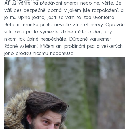
Ať už věříte na předávání energií nebo ne, věřte, že
váš pes bezpečně pozná, v jakém jste rozpoložení, a
je mu úplně jedno, jestli se vám to zdá uvěřitelné.
Během tréninku proto nesmíte ztrácet nervy. Opravdu
si k tomu proto vymezte klidné místo a den, kdy
nikam tak úplně nespěcháte. Důrazně varujeme:
žádné vztekání, křičení ani proklínání psa a veškerých
jeho předků ničemu nepomůže.