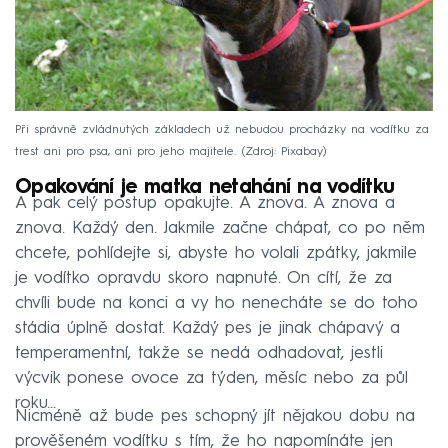
Při správně zvládnutých základech už nebudou procházky na vodítku za
trest ani pro psa, ani pro jeho majitele.
Zdroj: Pixabay
Opakování je matka netahání na vodítku
A pak celý postup opakujte. A znova. A znova a
znova. Každý den. Jakmile začne chápat, co po něm
chcete, pohlídejte si, abyste ho volali zpátky, jakmile
je vodítko opravdu skoro napnuté. On cítí, že za
chvíli bude na konci a vy ho nenecháte se do toho
stádia úplně dostat. Každý pes je jinak chápavý a
temperamentní, takže se nedá odhadovat, jestli
výcvik ponese ovoce za týden, měsíc nebo za půl
roku…
Nicméně až bude pes schopný jít nějakou dobu na
prověšeném vodítku s tím, že ho napomínáte jen