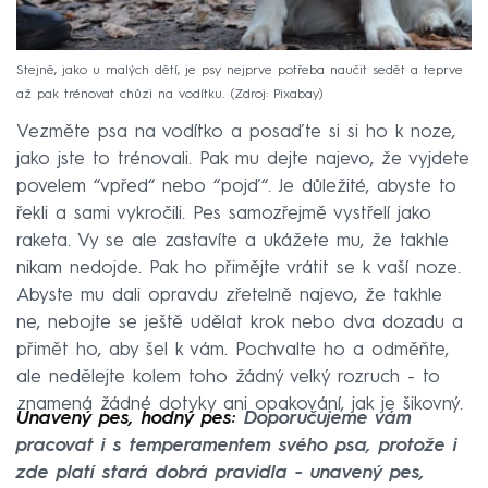
Stejně, jako u malých dětí, je psy nejprve potřeba naučit sedět a teprve
až pak trénovat chůzi na vodítku.
Zdroj: Pixabay
Vezměte psa na vodítko a posaďte si si ho k noze,
jako jste to trénovali. Pak mu dejte najevo, že vyjdete
povelem “vpřed“ nebo “pojď“. Je důležité, abyste to
řekli a sami vykročili. Pes samozřejmě vystřelí jako
raketa. Vy se ale zastavíte a ukážete mu, že takhle
nikam nedojde. Pak ho přimějte vrátit se k vaší noze.
Abyste mu dali opravdu zřetelně najevo, že takhle
ne, nebojte se ještě udělat krok nebo dva dozadu a
přimět ho, aby šel k vám. Pochvalte ho a odměňte,
ale nedělejte kolem toho žádný velký rozruch - to
znamená žádné dotyky ani opakování, jak je šikovný.
Unavený pes, hodný pes:
Doporučujeme vám
pracovat i s temperamentem svého psa, protože i
zde platí stará dobrá pravidla - unavený pes,