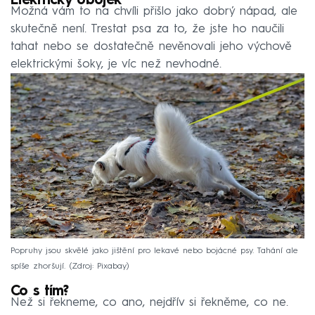
Elektrický obojek
Možná vám to na chvíli přišlo jako dobrý nápad, ale
skutečně není. Trestat psa za to, že jste ho naučili
tahat nebo se dostatečně nevěnovali jeho výchově
elektrickými šoky, je víc než nevhodné.
Popruhy jsou skvělé jako jištění pro lekavé nebo bojácné psy. Tahání ale
spíše zhoršují.
Zdroj: Pixabay
Co s tím?
Než si řekneme, co ano, nejdřív si řekněme, co ne.