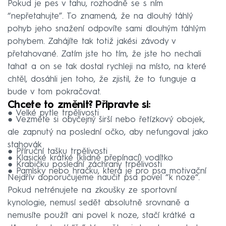
Pokud je pes v tahu, rozhodně se s ním
“nepřetahujte”. To znamená, že na dlouhý táhlý
pohyb jeho snažení odpovíte sami dlouhým táhlým
pohybem. Zahájíte tak totiž jakési závody v
přetahované. Zatím jste ho tím, že jste ho nechali
tahat a on se tak dostal rychleji na místo, na které
chtěl, dosáhli jen toho, že zjistil, že to funguje a
bude v tom pokračovat.
Chcete to změnit? Připravte si:
● Velké pytle trpělivosti
● Vezměte si obyčejný širší nebo řetízkový obojek,
ale zapnutý na poslední očko, aby nefungoval jako
stahovák
● Příruční tašku trpělivosti
● Klasické krátké (klidně přepínací) vodítko
● Krabičku poslední záchrany trpělivosti
● Pamlsky nebo hračku, která je pro psa motivační
Nejdřív doporučujeme naučit psa povel “k noze“.
Pokud netrénujete na zkoušky ze sportovní
kynologie, nemusí sedět absolutně srovnaně a
nemusíte použít ani povel k noze, stačí krátké a