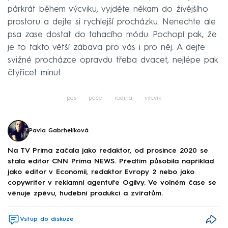
párkrát během výcviku, vyjděte někam do živějšího
prostoru a dejte si rychlejší procházku. Nenechte ale
psa zase dostat do tahacího módu. Pochopí pak, že
je to takto větší zábava pro vás i pro něj. A dejte
svižné procházce opravdu třeba dvacet, nejlépe pak
čtyřicet minut.
pes
péče
rodina
výcvik
Pavla Gabrhelíková
Na TV Prima začala jako redaktor, od prosince 2020 se
stala editor CNN Prima NEWS. Předtím působila například
jako editor v Economii, redaktor Evropy 2 nebo jako
copywriter v reklamní agentuře Ogilvy. Ve volném čase se
věnuje zpěvu, hudební produkci a zvířatům.
Vstup do diskuze