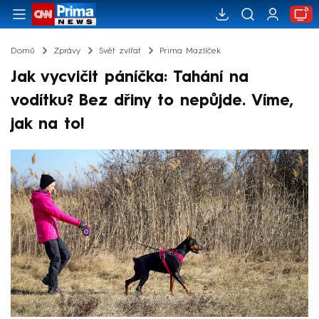
Domů
Zprávy
Svět zvířat
Prima Mazlíček
Jak vycvičit páníčka: Tahání na
vodítku? Bez dřiny to nepůjde. Víme,
jak na to!