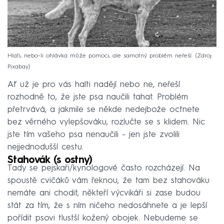
Hlati, nebo-li ohlávka může pomoci, ale samotný problém neřeší.
Zdroj:
Pixabay
Ať už je pro vás halti nadějí nebo ne, neřeší
rozhodně to, že jste psa naučili tahat. Problém
přetrvává, a jakmile se někde nedejbože octnete
bez věrného vylepšováku, rozlučte se s klidem. Nic
jste tím vašeho psa nenaučili - jen jste zvolili
nejjednodušší cestu.
Stahovák (s ostny)
Tady se pejskaři/kynologové často rozcházejí. Na
spoustě cvičáků vám řeknou, že tam bez stahováku
nemáte ani chodit, někteří výcvikáři si zase budou
stát za tím, že s ním ničeho nedosáhnete a je lepší
pořídit psovi tlustší kožený obojek. Nebudeme se