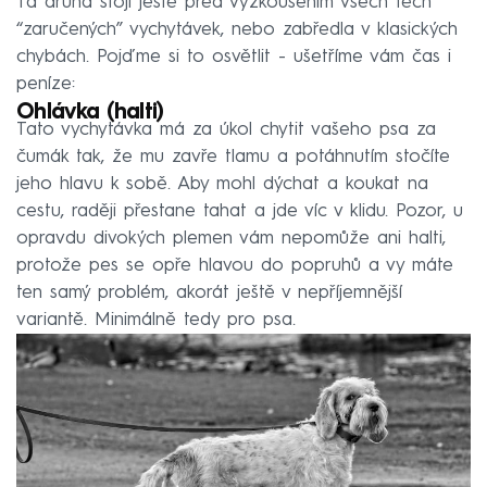
Ta druhá stojí ještě před vyzkoušením všech těch
“zaručených” vychytávek, nebo zabředla v klasických
chybách. Pojďme si to osvětlit - ušetříme vám čas i
peníze:
Ohlávka (halti)
Tato vychytávka má za úkol chytit vašeho psa za
čumák tak, že mu zavře tlamu a potáhnutím stočíte
jeho hlavu k sobě. Aby mohl dýchat a koukat na
cestu, raději přestane tahat a jde víc v klidu. Pozor, u
opravdu divokých plemen vám nepomůže ani halti,
protože pes se opře hlavou do popruhů a vy máte
ten samý problém, akorát ještě v nepříjemnější
variantě. Minimálně tedy pro psa.