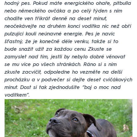
hodný pes. Pokud máte energického ohaře, pitbulla
nebo německého ovčáka a po celý týden s ním
chodíte ven třikrát denně na deset minut,
neočekávejte na druhém konci vodítka nic než obří
pulzující kouli neúnavné energie. Pes je navíc
šťastný, že je konečně déle venku, takže si to
bude snažit užít za každou cenu. Zkuste se
zamyslet nad tím, jestli by nebylo dobré věnovat
se mu více po všech stránkách. Ráno si s ním
zkuste zacvičit, odpoledne ho vezměte na delší
procházku a v podvečer si dejte deset cvičákových
minut. Dost si tak zjednodušíte “boj o moc nad
vodítkem”.