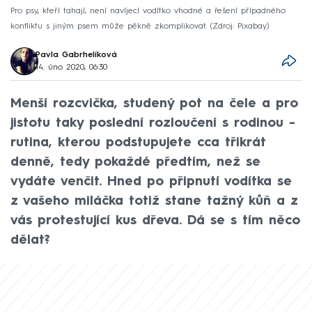
Pro psy, kteří tahají, není navíjecí vodítko vhodné a řešení případného
konfliktu s jiným psem může pěkně zkomplikovat.
Zdroj: Pixabay
Pavla Gabrhelíková
14. úno 2020, 06:30
Menší rozcvička, studený pot na čele a pro
jistotu taky poslední rozloučení s rodinou -
rutina, kterou podstupujete cca třikrát
denně, tedy pokaždé předtím, než se
vydáte venčit. Hned po připnutí vodítka se
z vašeho miláčka totiž stane tažný kůň a z
vás protestující kus dřeva. Dá se s tím něco
dělat?