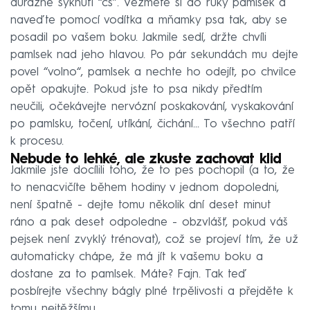
důrazné syknutí “čs”. Vezměte si do ruky pamlsek a
naveďte pomocí vodítka a mňamky psa tak, aby se
posadil po vašem boku. Jakmile sedí, držte chvíli
pamlsek nad jeho hlavou. Po pár sekundách mu dejte
povel “volno“, pamlsek a nechte ho odejít, po chvilce
opět opakujte. Pokud jste to psa nikdy předtím
neučili, očekávejte nervózní poskakování, vyskakování
po pamlsku, točení, utíkání, čichání… To všechno patří
k procesu.
Nebude to lehké, ale zkuste zachovat klid
Jakmile jste docílili toho, že to pes pochopil (a to, že
to nenacvičíte během hodiny v jednom dopoledni,
není špatně - dejte tomu několik dní deset minut
ráno a pak deset odpoledne - obzvlášť, pokud váš
pejsek není zvyklý trénovat), což se projeví tím, že už
automaticky chápe, že má jít k vašemu boku a
dostane za to pamlsek. Máte? Fajn. Tak teď
posbírejte všechny bágly plné trpělivosti a přejděte k
tomu nejtěžšímu.