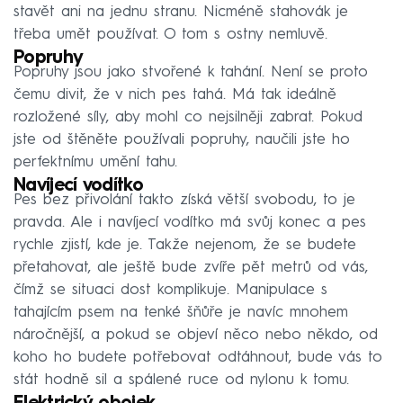
stavět ani na jednu stranu. Nicméně stahovák je
třeba umět používat. O tom s ostny nemluvě.
Popruhy
Popruhy jsou jako stvořené k tahání. Není se proto
čemu divit, že v nich pes tahá. Má tak ideálně
rozložené síly, aby mohl co nejsilněji zabrat. Pokud
jste od štěněte používali popruhy, naučili jste ho
perfektnímu umění tahu.
Navíjecí vodítko
Pes bez přivolání takto získá větší svobodu, to je
pravda. Ale i navíjecí vodítko má svůj konec a pes
rychle zjistí, kde je. Takže nejenom, že se budete
přetahovat, ale ještě bude zvíře pět metrů od vás,
čímž se situaci dost komplikuje. Manipulace s
tahajícím psem na tenké šňůře je navíc mnohem
náročnější, a pokud se objeví něco nebo někdo, od
koho ho budete potřebovat odtáhnout, bude vás to
stát hodně sil a spálené ruce od nylonu k tomu.