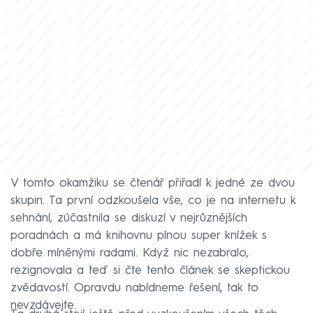
V tomto okamžiku se čtenář přiřadí k jedné ze dvou
skupin. Ta první odzkoušela vše, co je na internetu k
sehnání, zúčastnila se diskuzí v nejrůznějších
poradnách a má knihovnu plnou super knížek s
dobře míněnými radami. Když nic nezabralo,
rezignovala a teď si čte tento článek se skeptickou
zvědavostí. Opravdu nabídneme řešení, tak to
nevzdávejte.