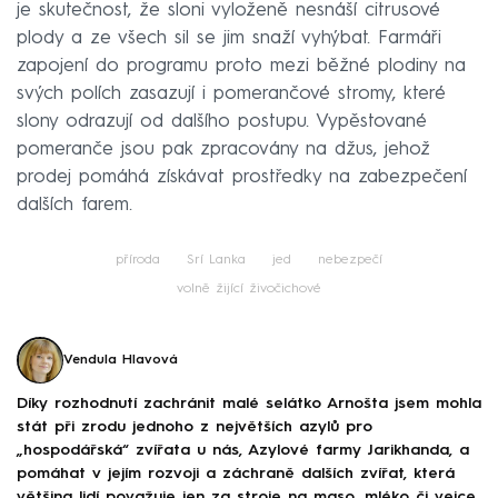
je skutečnost, že sloni vyloženě nesnáší citrusové
plody a ze všech sil se jim snaží vyhýbat. Farmáři
zapojení do programu proto mezi běžné plodiny na
svých polích zasazují i pomerančové stromy, které
slony odrazují od dalšího postupu. Vypěstované
pomeranče jsou pak zpracovány na džus, jehož
prodej pomáhá získávat prostředky na zabezpečení
dalších farem.
příroda
Srí Lanka
jed
nebezpečí
volně žijící živočichové
Vendula Hlavová
Díky rozhodnutí zachránit malé selátko Arnošta jsem mohla
stát při zrodu jednoho z největších azylů pro
„hospodářská“ zvířata u nás, Azylové farmy Jarikhanda, a
pomáhat v jejím rozvoji a záchraně dalších zvířat, která
většina lidí považuje jen za stroje na maso, mléko či vejce.