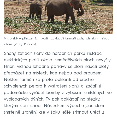
Místo sběru přirozených plodin zakládají farmáři pole, kde sloni nejsou
vítáni.
Zdroj: Pixabay
Snahy zatlačit slony do národních parků instalací
elektrických plotů okolo zemědělských ploch nevyšly.
Hnáni vidinou lahodné potravy se sloni naučili ploty
přecházet na místech, kde nejsou pod proudem.
Někteří farmáři se proto odklonili od úředně
schválených petard k vystrašení slonů a začali si
podomácku vyrábět bomby z výbušnin umístěných ve
vydlabaných dýních. Ty pak pokládají na stezky,
kterými sloni chodí. Následkem výbuchu jsou sloni
smrtelně zraněni, ale v šoku ještě stihnout utéct z