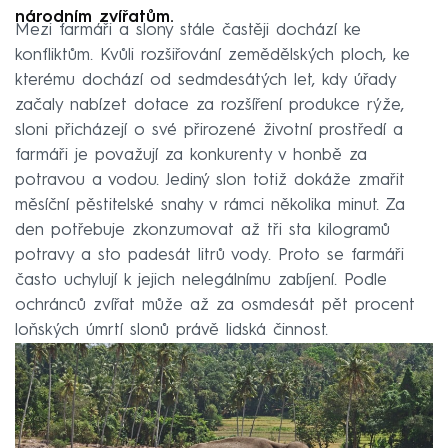
národním zvířatům.
Mezi farmáři a slony stále častěji dochází ke
konfliktům. Kvůli rozšiřování zemědělských ploch, ke
kterému dochází od sedmdesátých let, kdy úřady
začaly nabízet dotace za rozšíření produkce rýže,
sloni přicházejí o své přirozené životní prostředí a
farmáři je považují za konkurenty v honbě za
potravou a vodou. Jediný slon totiž dokáže zmařit
měsíční pěstitelské snahy v rámci několika minut. Za
den potřebuje zkonzumovat až tři sta kilogramů
potravy a sto padesát litrů vody. Proto se farmáři
často uchylují k jejich nelegálnímu zabíjení. Podle
ochránců zvířat může až za osmdesát pět procent
loňských úmrtí slonů právě lidská činnost.