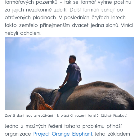
farmářových pozemků – tak se farmář vyhne postihu
za jejich nezákonné zabití. Další farmáři sahají po
otrávených plodinách. V posledních čtyřech letech
takto zemřelo přinejmenším dvacet jedna slonů. Viníci
nebyli odhaleni.
Zdejší sloni jsou zneužíváni i k práci či vození turistů.
Zdroj: Pixabay
Jedno z možných řešení tohoto problému přináší
organizace
Project Orange Elephant
. Jeho základem