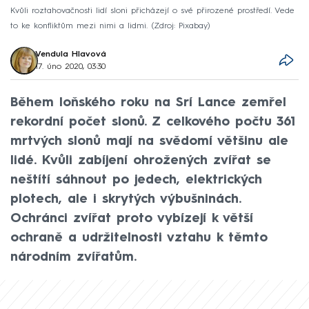
Kvůli roztahovačnosti lidí sloni přicházejí o své přirozené prostředí. Vede
to ke konfliktům mezi nimi a lidmi.
Zdroj: Pixabay
Vendula Hlavová
17. úno 2020, 03:30
Během loňského roku na Srí Lance zemřel
rekordní počet slonů. Z celkového počtu 361
mrtvých slonů mají na svědomí většinu ale
lidé. Kvůli zabíjení ohrožených zvířat se
neštítí sáhnout po jedech, elektrických
plotech, ale i skrytých výbušninách.
Ochránci zvířat proto vybízejí k větší
ochraně a udržitelnosti vztahu k těmto
národním zvířatům.