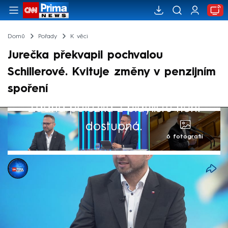
Domů
Pořady
K věci
Jurečka překvapil pochvalou
Schillerové. Kvituje změny v penzijním
spoření
Žádná položka z playlistu není
dostupná.
6 fotografií
CNN Prima NEWS
13. čvn 2026, 11:46
Bývalý ministr práce a sociálních věcí
Marian Jurečka (KDU-ČSL) v pořadu K věci