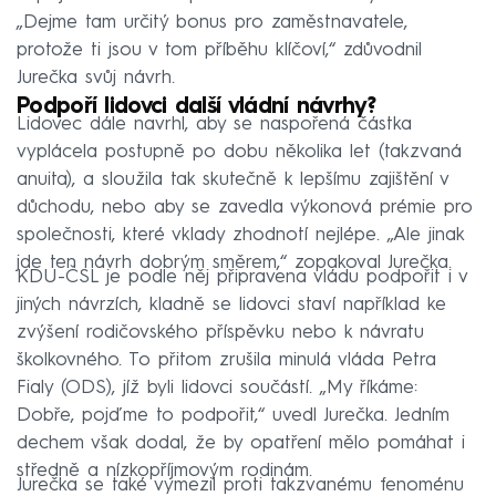
„Dejme tam určitý bonus pro zaměstnavatele,
protože ti jsou v tom příběhu klíčoví,“ zdůvodnil
Jurečka svůj návrh.
Podpoří lidovci další vládní návrhy?
Lidovec dále navrhl, aby se naspořená částka
vyplácela postupně po dobu několika let (takzvaná
anuita), a sloužila tak skutečně k lepšímu zajištění v
důchodu, nebo aby se zavedla výkonová prémie pro
společnosti, které vklady zhodnotí nejlépe. „Ale jinak
jde ten návrh dobrým směrem,“ zopakoval Jurečka.
KDU-ČSL je podle něj připravena vládu podpořit i v
jiných návrzích, kladně se lidovci staví například ke
zvýšení rodičovského příspěvku nebo k návratu
školkovného. To přitom zrušila minulá vláda Petra
Fialy (ODS), jíž byli lidovci součástí. „My říkáme:
Dobře, pojďme to podpořit,“ uvedl Jurečka. Jedním
dechem však dodal, že by opatření mělo pomáhat i
středně a nízkopříjmovým rodinám.
Jurečka se také vymezil proti takzvanému fenoménu