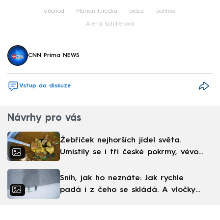
Failed to fetch
důchod
Marian Jurečka
práce
politika
Alena Schillerová
CNN Prima NEWS
Vstup do diskuze
Návrhy pro vás
Žebříček nejhorších jídel světa.
Umístily se i tři české pokrmy, vévodí
skandinávská kuchyně
Sníh, jak ho neznáte: Jak rychle
padá i z čeho se skládá. A vločky
nejsou bílé