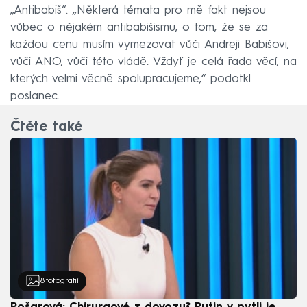
„Antibabiš“. „Některá témata pro mě fakt nejsou
vůbec o nějakém antibabišismu, o tom, že se za
každou cenu musím vymezovat vůči Andreji Babišovi,
vůči ANO, vůči této vládě. Vždyť je celá řada věcí, na
kterých velmi věcně spolupracujeme,“ podotkl
poslanec.
Čtěte také
8
fotografií