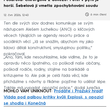
Pošarová: Chirurgové z dovozu? Putin v pytli je
horší. Šebelová jí vmetla zpochybňování soudu
6 min čtení
12. čvn 2026, 12:40
Ten dle svých slov dodnes komunikuje se svým
nástupcem Alešem Juchelkou (ANO) o klíčových
věcech týkajících se agendy resortu práce a
sociálních věcí. „Já se snažím, abychom my jako
lidovci dělali konstruktivní, smysluplnou politiku,“
pokračoval.
„Ano, tam, kde nesouhlasíme, kde vidíme, že to je
opravdu něco špatného, co poškodí naše občany,
poškodí rodiče, rodiny, stojíme na barikádě a
kritizujeme to. Ale pak je celá řada věcí, kde
přicházíme s návrhy a říkáme: pojďme to udělat lépe.
Takhle má vypadat opoziční práce,“ dodal Jurečka.
MOHLO VÁM UNIKNOUT:
Prodáte i Pražský hrad?
Vláda pod palbou kritiky kvůli Explosii, s opozicí
se shodla i Konečná