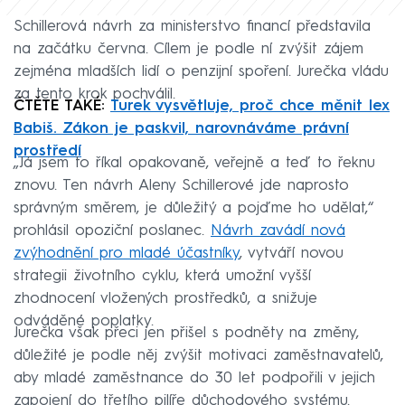
Schillerová návrh za ministerstvo financí představila
na začátku června. Cílem je podle ní zvýšit zájem
zejména mladších lidí o penzijní spoření. Jurečka vládu
za tento krok pochválil.
ČTĚTE TAKÉ:
Turek vysvětluje, proč chce měnit lex
Babiš. Zákon je paskvil, narovnáváme právní
prostředí
„Já jsem to říkal opakovaně, veřejně a teď to řeknu
znovu. Ten návrh Aleny Schillerové jde naprosto
správným směrem, je důležitý a pojďme ho udělat,“
prohlásil opoziční poslanec.
Návrh zavádí nová
zvýhodnění pro mladé účastníky
, vytváří novou
strategii životního cyklu, která umožní vyšší
zhodnocení vložených prostředků, a snižuje
odváděné poplatky.
Jurečka však přeci jen přišel s podněty na změny,
důležité je podle něj zvýšit motivaci zaměstnavatelů,
aby mladé zaměstnance do 30 let podpořili v jejich
zapojení do třetího pilíře důchodového systému.