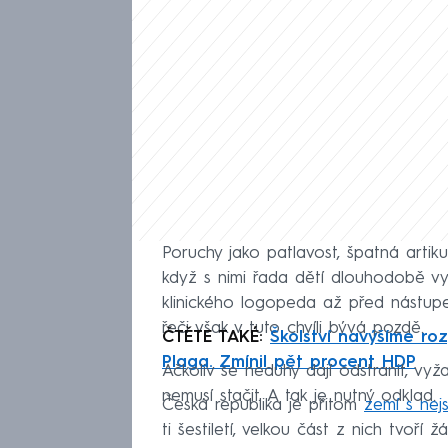
Poruchy jako patlavost, špatná artikul
když s nimi řada dětí dlouhodobě v
klinického logopeda až před nástup
řeči však v tuto chvíli bývá pozdě.
ČTĚTE TAKÉ:
Školství navýšíme roz
Plaga. Zmínil pět procent HDP
Ačkoliv se neduhy dají odstranit, vyž
nemusí stačit. A tak je nutný odklad.
Česká republika je přitom
zemí s nej
ti šestiletí, velkou část z nich tvoří