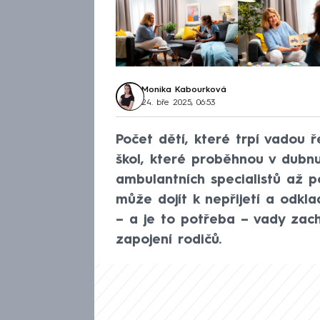
Monika Kabourková
24. bře 2025, 06:53
Počet dětí, které trpí vadou ř
škol, které proběhnou v dubn
ambulantních specialistů až p
může dojít k nepřijetí a odkl
– a je to potřeba – vady zach
zapojení rodičů.