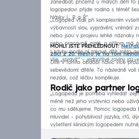
zanedbat, přičemž u malých dětí to p
logopedovi přijde rodina s téměř šes
hlásky L, R a Ř“.
„Logoped však při komplexním vyšetřen
výbavnosti slov, vyprávění, vnímání 
nebo jsou v projevu lehké náznaky ne
nebo pracovně zralé, a přitom má za 
MOHLI JSTE PŘEHLÉDNOUT:
Nešťas
I kdyby podle ní takové dítě mělo o
žáci z 20, město je na tom nejhů
Fa
vše „spravit“ – jednotlivé roviny jaz
Dítě v tomto období navíc více proží
sebevědomí dítěte. To následně volí 
nezdar, což léčbu komplikuje.
Rodič jako partner l
„Logopeda je potřeba vyhledat zejm
méně než jeho vrstevníci nebo užívá 
co mu sdělujeme. Pomoc logopeda by
mluvidel – pohyblivost jazyka, rtů, 
vyšetření klinickým logopedem nutn