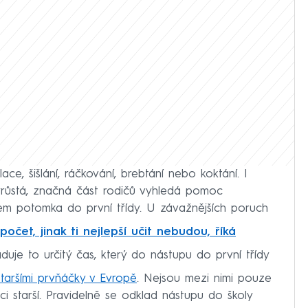
ace, šišlání, ráčkování, brebtání nebo koktání. I
yrůstá, značná část rodičů vyhledá pomoc
em potomka do první třídy. U závažnějších poruch
počet, jinak ti nejlepší učit nebudou, říká
aduje to určitý čas, který do nástupu do první třídy
staršími prvňáčky v Evropě
. Nejsou mezi nimi pouze
 žáci starší. Pravidelně se odklad nástupu do školy