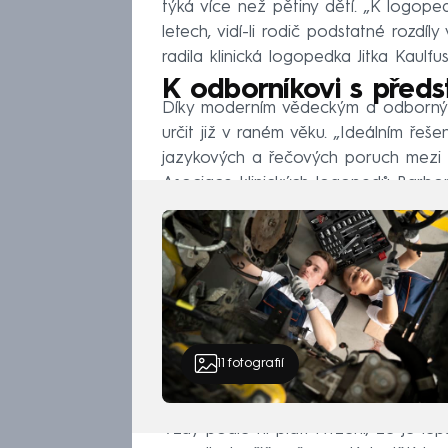
týká více než pětiny dětí. „K logope
letech, vidí-li rodič podstatné rozdí
radila klinická logopedka Jitka Kaulfus
K odborníkovi s předs
Díky moderním vědeckým a odborným 
určit již v raném věku. „Ideálním ře
jazykových a řečových poruch mezi 2
Asociace klinických logopedů Barbor
11
fotografií
Vždy podle ní platí tvrzení, že je l