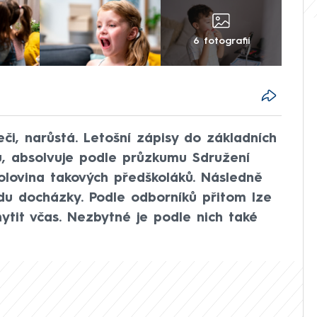
6 fotografií
eči, narůstá. Letošní zápisy do základních
u, absolvuje podle průzkumu Sdružení
olovina takových předškoláků. Následně
adu docházky. Podle odborníků přitom lze
ytit včas. Nezbytné je podle nich také