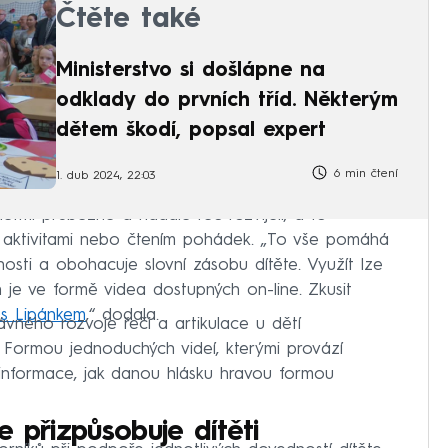
Čtěte také
Ministerstvo si došlápne na
odklady do prvních tříd. Některým
dětem škodí, popsal expert
6 min čtení
1. dub 2024, 22:03
ětmi průběžně a nadále řeč rozvíjeli, a to
 aktivitami nebo čtením pohádek. „To vše pomáhá
nosti a obohacuje slovní zásobu dítěte. Využít lze
 je ve formě videa dostupných on-line. Zkusit
 s Lipánkem
,“ dodala.
vného rozvoje řeči a artikulace u dětí
i. Formou jednoduchých videí, kterými provází
 informace, jak danou hlásku hravou formou
 přizpůsobuje dítěti