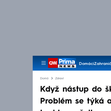
Domácí
Zahranič
Pořady
Domů
Zdraví
Když nástup do šk
Problém se týká a