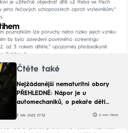
dovi je užitečné objednat dítě už třeba ve třech
ly v jeho řečových schopnostech oproti vrstevníkům,“
s.
tihem
poznatkům lze poruchy nebo riziko jejich vzniku
šením by bylo zavedení povinného screeningu
. až 3. rokem dítěte,“ upozornila předsedkyně
a Richtrová.
Čtěte také
Nejžádanější nematuritní obory
PŘEHLEDNĚ: Nápor je u
automechaniků, o pekaře děti
nestojí
6 min čtení
5. bře 2025, 07:32
epší se nechat jednou preventivně vyšetřit než něco