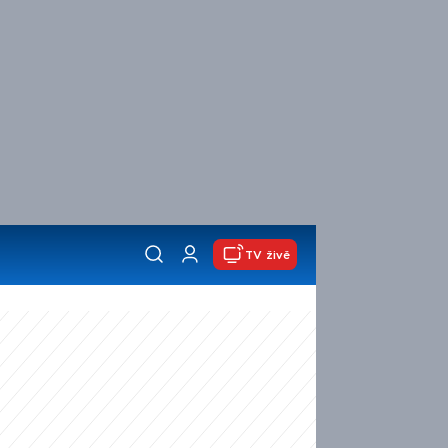
TV živě