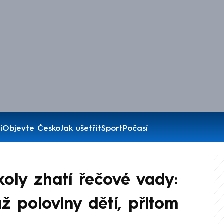
í
Objevte Česko
Jak ušetřit
Sport
Počasí
oly zhatí řečové vady:
ž poloviny dětí, přitom