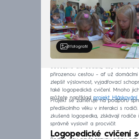
8
fotografií
Současně ale dodala, aby rodiče s d
přirozenou cestou – ať už domácími
zlepšit výslovnost, vyjadřovací schop
také logopedická cvičení. Mnoho jich
můžete například
projekt Hláskování
Projekt se zaměřuje na podporu sprá
předškolního věku v interakci s rodič
zkušená logopedka, získávají rodiče
správně vyslovit a procvičit.
Logopedické cvičení se