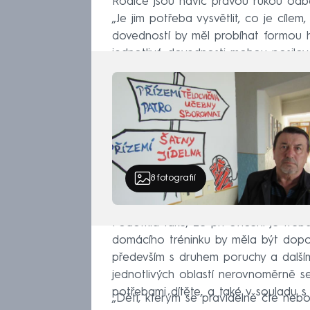
Rodiče jsou navíc pravou rukou odbo
„Je jim potřeba vysvětlit, co je cílem
dovedností by měl probíhat formou hr
jednotlivé dovednosti mohou posilova
8
fotografií
Podotkla také, že při cvičení je třeb
domácího tréninku by měla být dopor
především s druhem poruchy a dalším
jednotlivých oblastí nerovnoměrně se
potřebami dítěte, a také v souladu
„Děti, kterým se pravidelně čte nebo