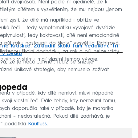
latí dvojnásob. Není podle ní ojedinělé, že k
tiletým dítětem s vysvětlením, že mu nejdou „jenom
í zjistí, že dítě má například i obtíže ve
zvuků řeči – tedy symptomatiku vývojové dysfázie –
plynulosti, tedy koktavosti, dítě není emocionálně
půl roku nastoupit do školy,“ vysvětlila Richtrová.
tné Kraslice. Základní školu tam nedokončí tři
dloženou školní docházku, za rok a půl nelze vždy
ř v Česku
iled to fetch
ykového systému mají vlastní tempo vývoje.
vá, že je něco „divné“, tudíž se snižuje
různé únikové strategie, aby nemuselo zažívat
ogopeda
éna v případě, kdy dítě nemluví, mluví nápadně
svoji vlastní řeč. Dále tehdy, kdy nerozumí tomu,
ch doporučila také v případě, kdy je motorika
dýchání – nedostatečná. Pokud dítě zadrhává, je
é,“ podotkla
Kaulfuss.