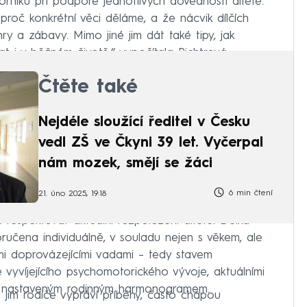
rníků při podpoře jednotlivých dovedností dítěte.
, proč konkrétní věci děláme, a že nácvik dílčích
y a zábavy. Mimo jiné jim dát také tipy, jak
t i v běžném životě,“ vypočítala Richtrová.
Čtěte také
Nejdéle sloužící ředitel v Česku
vedl ZŠ ve Čkyni 39 let. Vyčerpal
nám mozek, smějí se žáci
6 min čtení
21. úno 2025, 19:18
a respektovat aktuální rozpoložení dítěte. Délka
učena individuálně, v souladu nejen s věkem, ale
i doprovázejícími vadami – tedy stavem
 vyvíjejícího psychomotorického vývoje, aktuálními
 s nastaveným rodinným harmonogramem.
 jim rodiče vypráví příběhy, často chápou