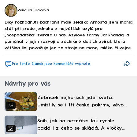
Vendula Hlavová
Díky rozhodnutí zachránit malé selátko Arnošta jsem mohla
stát při zrodu jednoho z největších azylů pro
„hospodářská“ zvířata u nás, Azylové farmy Jarikhanda, a
pomáhat v jejím rozvoji a záchraně dalších zvířat, která
většina lidí považuje jen za stroje na maso, mléko či vejce.
Pro tento článek jsou komentáře vypnuté
Návrhy pro vás
Žebříček nejhorších jídel světa.
Umístily se i tři české pokrmy, vévodí
skandinávská kuchyně
Sníh, jak ho neznáte: Jak rychle
padá i z čeho se skládá. A vločky
nejsou bílé