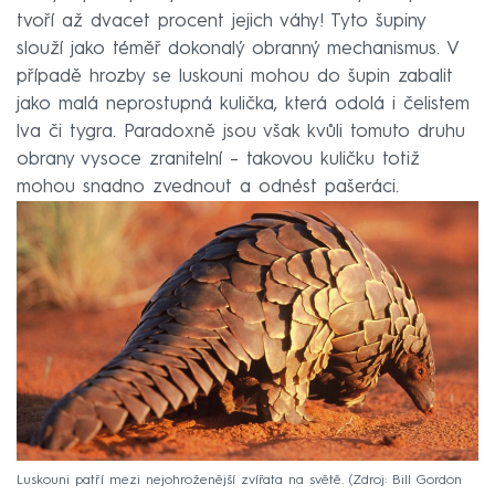
tvoří až dvacet procent jejich váhy! Tyto šupiny
slouží jako téměř dokonalý obranný mechanismus. V
případě hrozby se luskouni mohou do šupin zabalit
jako malá neprostupná kulička, která odolá i čelistem
lva či tygra. Paradoxně jsou však kvůli tomuto druhu
obrany vysoce zranitelní – takovou kuličku totiž
mohou snadno zvednout a odnést pašeráci.
Luskouni patří mezi nejohroženější zvířata na světě.
Zdroj: Bill Gordon