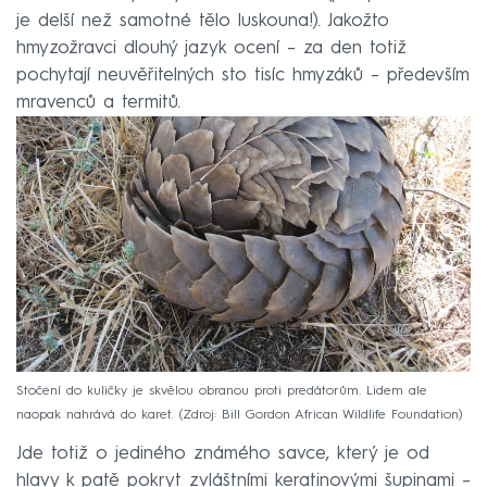
je delší než samotné tělo luskouna!). Jakožto
hmyzožravci dlouhý jazyk ocení – za den totiž
pochytají neuvěřitelných sto tisíc hmyzáků – především
mravenců a termitů.
Stočení do kuličky je skvělou obranou proti predátorům. Lidem ale
naopak nahrává do karet.
Zdroj: Bill Gordon African Wildlife Foundation
Jde totiž o jediného známého savce, který je od
hlavy k patě pokryt zvláštními keratinovými šupinami –