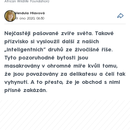
African Wildlife Foundation
Vendula Hlavová
19. úno 2020, 06:30
Nejčastěji pašované zvíře světa. Takové
přízvisko si vysloužil další z našich
„inteligentních“ druhů ze živočišné říše.
Tyto pozoruhodné bytosti jsou
masakrovány v ohromné míře kvůli tomu,
že jsou považovány za delikatesu a čelí tak
vyhynutí. A to přesto, že je obchod s nimi
přísně zakázán.