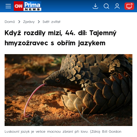
Domů
Zprávy
Svět zvířat
Když rozdíly mizí, 44. díl: Tajemný
hmyzožravec s obřím jazykem
Luskouní jazyk je velice mocnou zbraní při lovu.
Zdroj: Bill Gordon