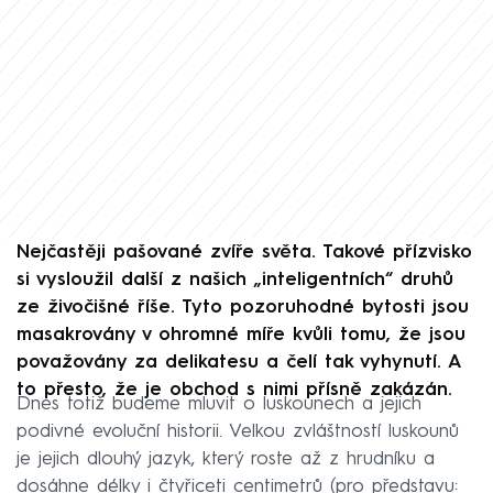
Nejčastěji pašované zvíře světa. Takové přízvisko
si vysloužil další z našich „inteligentních“ druhů
ze živočišné říše. Tyto pozoruhodné bytosti jsou
masakrovány v ohromné míře kvůli tomu, že jsou
považovány za delikatesu a čelí tak vyhynutí. A
to přesto, že je obchod s nimi přísně zakázán.
Dnes totiž budeme mluvit o luskounech a jejich
podivné evoluční historii. Velkou zvláštností luskounů
je jejich dlouhý jazyk, který roste až z hrudníku a
dosáhne délky i čtyřiceti centimetrů (pro představu: