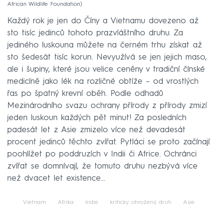
African Wildlife Foundation
Každý rok je jen do Číny a Vietnamu dovezeno až
sto tisíc jedinců tohoto prazvláštního druhu. Za
jediného luskouna můžete na černém trhu získat až
sto šedesát tisíc korun. Nevyužívá se jen jejich maso,
ale i šupiny, které jsou velice ceněny v tradiční čínské
medicíně jako lék na rozličné obtíže – od vrostlých
řas po špatný krevní oběh. Podle odhadů
Mezinárodního svazu ochrany přírody z přírody zmizí
jeden luskoun každých pět minut! Za posledních
padesát let z Asie zmizelo více než devadesát
procent jedinců těchto zvířat. Pytláci se proto začínají
poohlížet po poddruzích v Indii či Africe. Ochránci
zvířat se domnívají, že tomuto druhu nezbývá více
než dvacet let existence…
Vietnam
Afrika
Indie
kriticky ohrožený druh
Asie