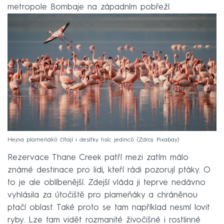
metropole Bombaje na západním pobřeží.
Hejna plameňáků čítají i desítky tisíc jedinců
Zdroj: Pixabay
Rezervace Thane Creek patří mezi zatím málo
známé destinace pro lidi, kteří rádi pozorují ptáky. O
to je ale oblíbenější. Zdejší vláda ji teprve nedávno
vyhlásila za útočiště pro plameňáky a chráněnou
ptačí oblast. Také proto se tam například nesmí lovit
ryby. Lze tam vidět rozmanité živočišné i rostlinné