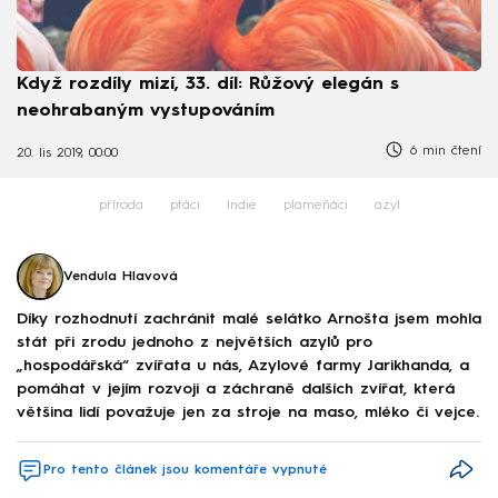
Když rozdíly mizí, 33. díl: Růžový elegán s
neohrabaným vystupováním
6 min čtení
20. lis 2019, 00:00
příroda
ptáci
Indie
plameňáci
azyl
Vendula Hlavová
Díky rozhodnutí zachránit malé selátko Arnošta jsem mohla
stát při zrodu jednoho z největších azylů pro
„hospodářská“ zvířata u nás, Azylové farmy Jarikhanda, a
pomáhat v jejím rozvoji a záchraně dalších zvířat, která
většina lidí považuje jen za stroje na maso, mléko či vejce.
Pro tento článek jsou komentáře vypnuté