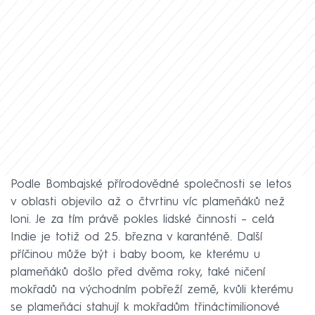
Podle Bombajské přírodovědné společnosti se letos
v oblasti objevilo až o čtvrtinu víc plameňáků než
loni. Je za tím právě pokles lidské činnosti – celá
Indie je totiž od 25. března v karanténě. Další
příčinou může být i baby boom, ke kterému u
plameňáků došlo před dvěma roky, také ničení
mokřadů na východním pobřeží země, kvůli kterému
se plameňáci stahují k mokřadům třináctimilionové