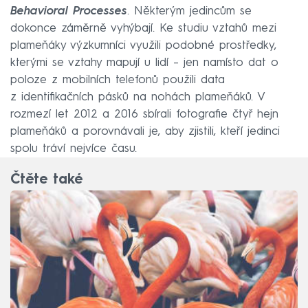
Behavioral Processes
. Některým jedincům se
dokonce záměrně vyhýbají. Ke studiu vztahů mezi
plameňáky výzkumníci využili podobné prostředky,
kterými se vztahy mapují u lidí – jen namísto dat o
poloze z mobilních telefonů použili data
z identifikačních pásků na nohách plameňáků. V
rozmezí let 2012 a 2016 sbírali fotografie čtyř hejn
plameňáků a porovnávali je, aby zjistili, kteří jedinci
spolu tráví nejvíce času.
Čtěte také