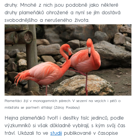
druhy. Mnohé z nich jsou podobně jako některé
druhy plameňáků ohrožené a nyní se jím dostává
svobodnějšího a nerušeného života.
Plameňáci žijí v monogamních párech. V sezení na vejcích i péči o
mláďata se partneři střídají
Zdroj: Pixabay
Hejna plameňáků tvoří i desítky tisíc jedinců, podle
výzkumníků si však důkladně vybírají, s kým svůj čas
tráví. Ukázali to ve
studii
publikované v časopise