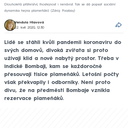
Dlouholetá přátelství, lhostejnost i nenávist. Tak se dá popsat sociální
dynamika hejna plameňáků
Zdroj: Pixabay
Vendula Hlavová
22. kvě 2020, 12:30
Lidé se stáhli kvůli pandemii koronaviru do
svých domovů, divoká zvířata si proto
užívají klid a nově nabytý prostor. Třeba v
indické Bombaji, kam se každoročně
přesouvají tisíce plameňáků. Letošní počty
však překvapily i odborníky. Není proto
divu, že na předměstí Bombaje vznikla
rezervace plameňáků.