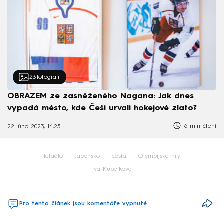
23
fotografií
OBRAZEM ze zasněženého Nagana: Jak dnes
vypadá město, kde Češi urvali hokejové zlato?
6 min čtení
22. úno 2023, 14:25
letadlo
Japonsko
cesta
Olympijské hry
Iva Kubelková
Pro tento článek jsou komentáře vypnuté