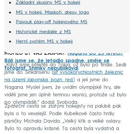
Základní skupiny MS v hokeji
MS v hokeji: Maskoti, dresy, logo
Pavouk play-off hokejového MS
Historické medaile z MS
Herní systém MS v hokeji
MOHLO BY VÁS ZAJÍMAT:
Nagano po 25 letech:
Báli jsme se, že letadlo spadne, směje se
„Když jsme přiletěli do Tokia, už bylo po finále. Sedli
fotograf. Snímky nepublikoval
jsme do Šinkansenu (
síť vysokorychlostních železnic
na území Japonska, pozn. red.
) a jeli jsme do
Nagana. Myslel jsem, že uvidím olympijské hry, ale
viděli jsme jen úplně temnou vesnici, protože už bylo
po olympiádě,“ dodal Svoboda.
Zpáteční cesta se zlatými hokejisty na palubě pak
byla o to veselejší. Podle Kubelkové často hrály
písničky Michala Davida. „Velký křik a velké oslavy.
Bylo to opravdu krásné. Ta cesta byla vydatná a