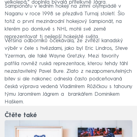
velkolepá,“ doplnila bývalá přítelkyně Jágra.
Šampionátu v ledním hokeji na zimní olympiádě v
Naganu v roce 1998 se přezdívá Turnaj století. Šlo
totiž o první mezinárodní hokejový šampionát, na
kterém po domluvě s NHL mohli své země
reprezentovat ti nejlepší hokejisté světa.
Většina odborníků očekávala, že zvítězí kanadský
výběr v čele s hvězdami, jako byl Eric Lindros, Steve
Yzerman, ale také Wayne Gretzky. Mezi favority
patřila rovněž ruská reprezentace, kterou tehdy táhl
nezastavitelný Pavel Bure. Zlato z nezapomenutelných
bitev si ale nakonec odnesla často podceňovaná
česká výprava vedená Vladimírem Růžičkou s tahouny
týmu Jaromírem Jágrem a brankářem Dominikem
Haškem.
Čtěte také