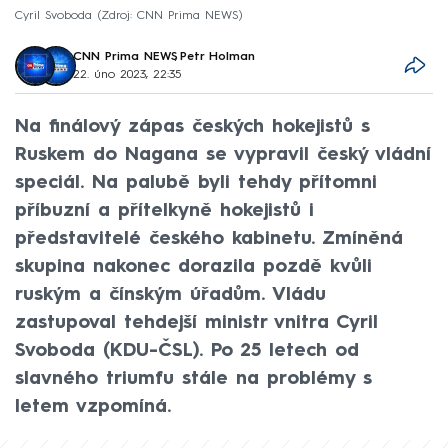
Cyril Svoboda
Zdroj: CNN Prima NEWS
CNN Prima NEWS
,
Petr Holman
22. úno 2023, 22:35
Na finálový zápas českých hokejistů s
Ruskem do Nagana se vypravil český vládní
speciál. Na palubě byli tehdy přítomni
příbuzní a přítelkyně hokejistů i
představitelé českého kabinetu. Zmíněná
skupina nakonec dorazila pozdě kvůli
ruským a čínským úřadům. Vládu
zastupoval tehdejší ministr vnitra Cyril
Svoboda (KDU-ČSL). Po 25 letech od
slavného triumfu stále na problémy s
letem vzpomíná.