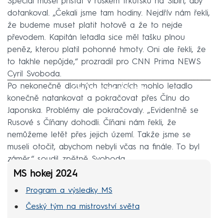
Speciál musel přistát v ruském Irkutsku na Sibiři, aby
dotankoval. „Čekali jsme tam hodiny. Nejdřív nám řekli,
že budeme muset platit hotově a že to nejde
převodem. Kapitán letadla sice měl tašku plnou
peněz, kterou platil pohonné hmoty. Oni ale řekli, že
to takhle nepůjde,“ prozradil pro CNN Prima NEWS
Cyril Svoboda.
Po nekonečně dlouhých tahanicích mohlo letadlo
Failed to fetch
konečně natankovat a pokračovat přes Čínu do
Japonska. Problémy ale pokračovaly. „Evidentně se
Rusové s Číňany dohodli. Číňani nám řekli, že
nemůžeme letět přes jejich území. Takže jsme se
museli otočit, abychom nebyli včas na finále. To byl
záměr,“ soudil zpětně Svoboda.
MS hokej 2024
Program a výsledky MS
Český tým na mistrovství světa