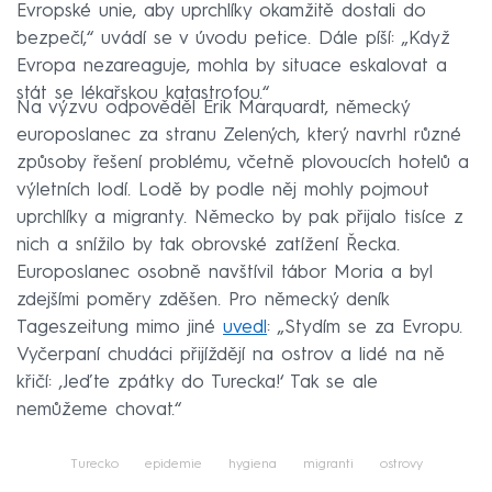
Evropské unie, aby uprchlíky okamžitě dostali do
bezpečí,“ uvádí se v úvodu petice. Dále píší: „Když
Evropa nezareaguje, mohla by situace eskalovat a
stát se lékařskou katastrofou.“
Na výzvu odpověděl Erik Marquardt, německý
europoslanec za stranu Zelených, který navrhl různé
způsoby řešení problému, včetně plovoucích hotelů a
výletních lodí. Lodě by podle něj mohly pojmout
uprchlíky a migranty. Německo by pak přijalo tisíce z
nich a snížilo by tak obrovské zatížení Řecka.
Europoslanec osobně navštívil tábor Moria a byl
zdejšími poměry zděšen. Pro německý deník
Tageszeitung mimo jiné
uvedl
: „Stydím se za Evropu.
Vyčerpaní chudáci přijíždějí na ostrov a lidé na ně
křičí: ‚Jeďte zpátky do Turecka!‘ Tak se ale
nemůžeme chovat.“
Turecko
epidemie
hygiena
migranti
ostrovy