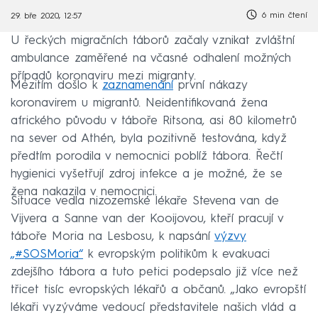
6 min čtení
29. bře 2020, 12:57
U řeckých migračních táborů začaly vznikat zvláštní
ambulance zaměřené na včasné odhalení možných
případů koronaviru mezi migranty.
Mezitím došlo k
zaznamenání
první nákazy
koronavirem u migrantů. Neidentifikovaná žena
afrického původu v táboře Ritsona, asi 80 kilometrů
na sever od Athén, byla pozitivně testována, když
předtím porodila v nemocnici poblíž tábora. Řečtí
hygienici vyšetřují zdroj infekce a je možné, že se
žena nakazila v nemocnici.
Situace vedla nizozemské lékaře Stevena van de
Vijvera a Sanne van der Kooijovou, kteří pracují v
táboře Moria na Lesbosu, k napsání
výzvy
„#SOSMoria“
k evropským politikům k evakuaci
zdejšího tábora a tuto petici podepsalo již více než
třicet tisíc evropských lékařů a občanů. „Jako evropští
lékaři vyzýváme vedoucí představitele našich vlád a