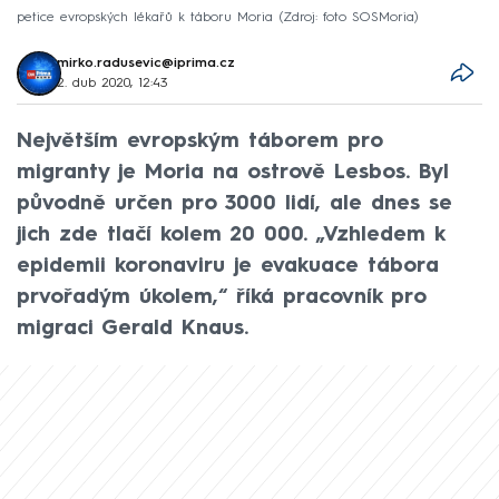
petice evropských lékařů k táboru Moria
Zdroj: foto SOSMoria
mirko.radusevic@iprima.cz
2. dub 2020, 12:43
Největším evropským táborem pro
migranty je Moria na ostrově Lesbos. Byl
původně určen pro 3000 lidí, ale dnes se
jich zde tlačí kolem 20 000. „Vzhledem k
epidemii koronaviru je evakuace tábora
prvořadým úkolem,“ říká pracovník pro
migraci Gerald Knaus.