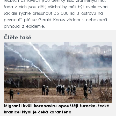
řeckých ostrovech jsou desítky tisíc zranitelných lidí,
řada z nich jsou děti, všichni by měli být evakuováni…
Jak ale rychle přesunout 35 000 lidí z ostrovů na
pevninu?“ ptá se Gerald Knaus vědom si nebezpečí
plynoucí z epidemie.
Čtěte také
Migranti kvůli koronaviru opouštějí turecko-řecké
hranice! Nyní je čeká karanténa