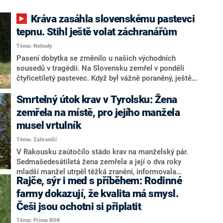
Kráva zasáhla slovenskému pastevci
tepnu. Stihl ještě volat záchranářům
Téma: Nehody
Pasení dobytka se změnilo u našich východních
sousedů v tragédii. Na Slovensku zemřel v pondělí
čtyřicetiletý pastevec. Když byl vážně poraněný, ještě
si stihl přivolat pomoc. Před příjezdem záchranářů ale
svým zraněním podlehl. Neštěstí se stalo na louce asi
Smrtelný útok krav v Tyrolsku: Žena
kilometr a půl od nejbližší obce.
zemřela na místě, pro jejího manžela
musel vrtulník
Téma: Zahraničí
V Rakousku zaútočilo stádo krav na manželský pár.
Sedmašedesátiletá žena zemřela a její o dva roky
mladší manžel utrpěl těžká zranění, informovala
Rajče, sýr i med s příběhem: Rodinné
policie.
farmy dokazují, že kvalita má smysl.
Češi jsou ochotni si připlatit
Téma: Prima ROK