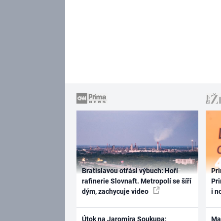
Bratislavou otřásl výbuch: Hoří
Pri
rafinerie Slovnaft. Metropolí se šíří
Pri
dým, zachycuje video
i n
Útok na Jaromíra Soukupa:
Ma