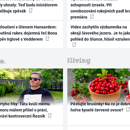
dy uhnaly: Teď budu iniciátorem
schopnosti Izraele. Při
 slibuje zpěvák
osvobozování rukojmích padl br
premiéra
zloučení s Glenem Hansardem:
Video zachytilo výzkumníka na
outěná rakev, dojemná řeč Bona
okraji lávového jezera. Je to jak
zpěv Irglové s Vedderem
pohled do Slunce, hlásil vzruše
rtyho frky: Táta kvůli mému
Pěstujte brusinky! Na co je dobr
oru málem přišel o práci,
hořce kyselé červené ovoce?
práví kontroverzní Řezník