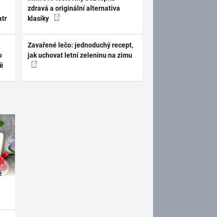
zdravá a originální alternativa
atr
klasiky
Zavařené lečo: jednoduchý recept,
o
jak uchovat letní zeleninu na zimu
ně
é