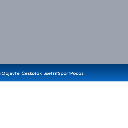
í
Objevte Česko
Jak ušetřit
Sport
Počasí