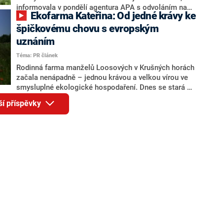
informovala v pondělí agentura APA s odvoláním na
Ekofarma Kateřina: Od jedné krávy ke
policii. Ta nyní vyšetřuje, zda byl útok příčinou jeho
smrti.
špičkovému chovu s evropským
uznáním
Téma: PR článek
Rodinná farma manželů Loosových v Krušných horách
začala nenápadně – jednou krávou a velkou vírou ve
smysluplné ekologické hospodaření. Dnes se stará o
stádo čítající až 150 kusů plemen Limousin a Salers,
ší příspěvky
které se od jara do podzimu volně pasou na
pastvinách. I v zimě zůstávají zvířata ve volném
ustájení – a právě přirozený chov s důrazem na
welfare a kvalitu krmiva je základem všeho, co tu
dělají.