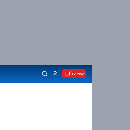
TV živě