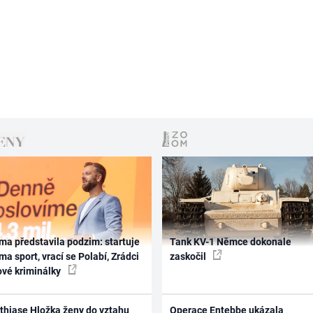
ma představila podzim: startuje
Tank KV-1 Němce dokonale
ma sport, vrací se Polabí, Zrádci
zaskočil
ové kriminálky
thiase Hložka ženy do vztahu
Operace Entebbe ukázala