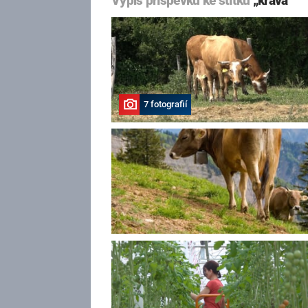
Výpis příspěvků ke štítku
„kráva“
7 fotografií