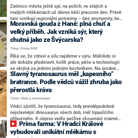
Zatímco města ještě spí, na polích, ve stájích a
malých mlékárnách už dávno běží pracovní den. Právě
tam vznikají regionální potraviny – bez anonymity, bez
Moravská gouda z Hané: plná chuť a
dlouhých cest a často v rukou celých rodin. Co se
skrývá za značkou Regionální potravina a proč mají
velký příběh. Jak vzniká sýr, který
některé jogurty, rajčata, sýry nebo med cenu, která
chutná jako ze Švýcarska?
dává smysl?
Téma: Prima ROK
Říká se, že zdraví a sílu najdeme v sýru. Málokdo si
ale dokáže představit, kolik práce, péče a technologií
se skrývá za jedním jediným bochníkem. Na úrodné
Slavný tyranosaurus měl „kapesního“
Hané, nedaleko Prostějova, vznikají sýry, které si
vysloužily přezdívku moravský Rolls Royce. A jejich
bratrance. Podle vědců vážil zhruba jako
cesta od krávy až na stůl je překvapivě krátká.
přerostlá kráva
Téma: Věda a technologie
Vědci zjistili, že tyranosaurus, tedy pravděpodobně
nejslavnější dinosaurus všech dob, měl trpasličího
příbuzného. K objevu vedlo pečlivé zkoumání známé
Prima farma: V Hradci Králové
fosilie „Bojující dinosauři“, která skrývá promíchané
kosti býložravého triceratopse a jakéhosi predátora.
vybudovali unikátní mlékárnu s
Paleontologové měli dlouho za to, že oním dravcem