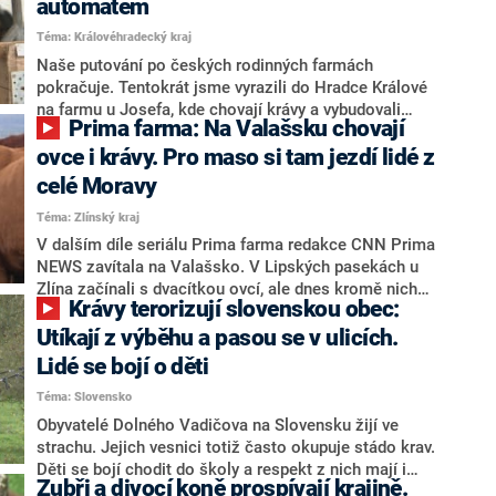
automatem
byl mladý tyranosaurus. Podle studie, která nedávno
Téma: Královéhradecký kraj
vyšla v prestižním vědeckém časopise Nature, však
zřejmě šlo o jeho zakrslého bratrance s latinským
Naše putování po českých rodinných farmách
názvem Nanotyrannus lancensis, který nebyl těžší než
pokračuje. Tentokrát jsme vyrazili do Hradce Králové
přerostlá kráva.
na farmu u Josefa, kde chovají krávy a vybudovali
Prima farma: Na Valašsku chovají
vlastní mlékárnu. Zákazníci si její výrobky nemohou
vynachválit.
ovce i krávy. Pro maso si tam jezdí lidé z
celé Moravy
Téma: Zlínský kraj
V dalším díle seriálu Prima farma redakce CNN Prima
NEWS zavítala na Valašsko. V Lipských pasekách u
Zlína začínali s dvacítkou ovcí, ale dnes kromě nich
Krávy terorizují slovenskou obec:
chovají i stovky kusů skotu. Pro hovězí maso z místní
biofarmy si jezdí lidé z celé Moravy.
Utíkají z výběhu a pasou se v ulicích.
Lidé se bojí o děti
Téma: Slovensko
Obyvatelé Dolného Vadičova na Slovensku žijí ve
strachu. Jejich vesnici totiž často okupuje stádo krav.
Děti se bojí chodit do školy a respekt z nich mají i
Zubři a divocí koně prospívají krajině.
dospělí. Chovatel zvířat se ale brání. Ohradník pro