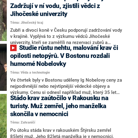
krávy mu prý ničí lesní zvěř.
Zadržují v ní vodu, zjistili vědci z
Jihočeské univerzity
Téma: Jihočeský kraj
Zubři a divocí koně v Česku podporují zadržování vody
v krajině. Vyplývá to z výzkumu vědců Jihočeské
univerzity, kteří se zaměřili na rezervaci zubrů a
Studie růstu nehtu, malování krav či
divokých koní ve středočeských Milovicích. O
výzkumu informovala organizace Česká krajina.
opilosti netopýrů. V Bostonu rozdali
humorné Nobelovky
Téma: Věda a technologie
Ve čtvrtek byly v Bostonu uděleny Ig Nobelovy ceny za
nejpodivnější nebo nejvtipnější vědecké objevy a
výzkumy. Cenu si odnesl například muž, který 35 let
Stádo krav zaútočilo v Rakousku na
zaznamenával růst svého nehtu, nebo výzkumníci z
Japonska, kteří zkoumali, zda krávy pomalované
turisty. Muž zemřel, jeho manželka
černobílými pruhy budou odhánět mouchy.
skončila v nemocnici
Téma: Zahraničí
Po útoku stáda krav v rakouském Štýrsku zemřel
85letý muž. Jeho 82letá manželka je v nemocnici,