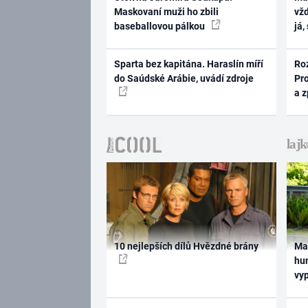
Maskovaní muži ho zbili
vž
baseballovou pálkou
já,
Sparta bez kapitána. Haraslín míří
Ro
do Saúdské Arábie, uvádí zdroje
Pr
a 
10 nejlepších dílů Hvězdné brány
Ma
hum
vy