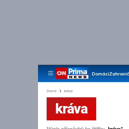
Domácí
Zahranič
Pořady
Domů
kráva
kráva