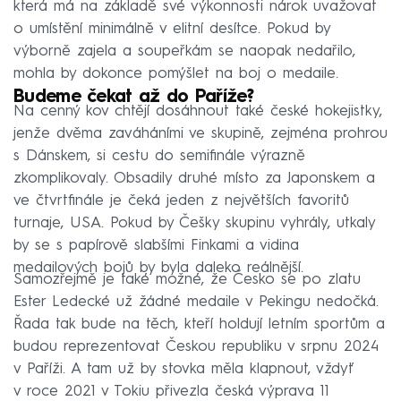
která má na základě své výkonnosti nárok uvažovat
o umístění minimálně v elitní desítce. Pokud by
výborně zajela a soupeřkám se naopak nedařilo,
mohla by dokonce pomýšlet na boj o medaile.
Budeme čekat až do Paříže?
Na cenný kov chtějí dosáhnout také české hokejistky,
jenže dvěma zaváháními ve skupině, zejména prohrou
s Dánskem, si cestu do semifinále výrazně
zkomplikovaly. Obsadily druhé místo za Japonskem a
ve čtvrtfinále je čeká jeden z největších favoritů
turnaje, USA. Pokud by Češky skupinu vyhrály, utkaly
by se s papírově slabšími Finkami a vidina
medailových bojů by byla daleko reálnější.
Samozřejmě je také možné, že Česko se po zlatu
Ester Ledecké už žádné medaile v Pekingu nedočká.
Řada tak bude na těch, kteří holdují letním sportům a
budou reprezentovat Českou republiku v srpnu 2024
v Paříži. A tam už by stovka měla klapnout, vždyť
v roce 2021 v Tokiu přivezla česká výprava 11