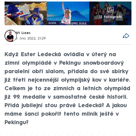
12 fotografií
Jiří Lizec
8. úno 2022, 21:29
Když Ester Ledecká ovládla v úterý na
zimní olympiádě v Pekingu snowboardový
paralelní obří slalom, přidala do své sbírky
již třetí nejcennější olympijský kov v kariéře.
Celkem je to ze zimních a letních olympiád
již 99. medaile v samostatné české historii.
Přidá jubilejní stou právě Ledecká? A jakou
máme šanci pokořit tento milník ještě v
Pekingu?