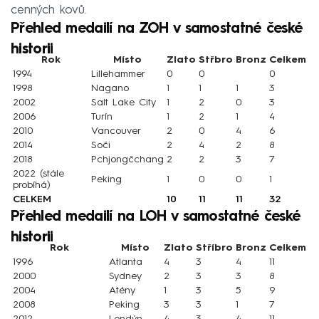
cenných kovů.
Přehled medailí na ZOH v samostatné české
historii
Rok
Místo
Zlato
Střbro
Bronz
Celkem
1994
Lillehammer
0
0
0
1998
Nagano
1
1
1
3
2002
Salt Lake City
1
2
0
3
2006
Turín
1
2
1
4
2010
Vancouver
2
0
4
6
2014
Soči
2
4
2
8
2018
Pchjongčchang
2
2
3
7
2022 (stále
Peking
1
0
0
1
probíhá)
CELKEM
10
11
11
32
Přehled medailí na LOH v samostatné české
historii
Rok
Místo
Zlato
Stříbro
Bronz
Celkem
1996
Atlanta
4
3
4
11
2000
Sydney
2
3
3
8
2004
Atény
1
3
5
9
2008
Peking
3
3
1
7