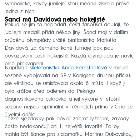
symbolické, kdyby jubilejní stou medaili získala právě
jedna z nich.
Šanci má Davidová nebo hokejisté
Pokud se jim to nepodaří, čeští fanoušci doufají, že
jubilejní medaili přidá někdo jiný. Šanci mají v dalším
průběhu olympiády určitě biatlonistka Markéta
Davidová, za černého koně turnaje pak jsou
považováni čeští hokejisté. Každá olympiáda je navíc
plná překvapení.
Například
skeletonistka Anna Fernstädtová
v minulé
sezoně vybojovala na SP v Königsee druhou příčku,
ale většinou se umisťovala okolo 8. místa. I když jí
byla krátce před odletem do Pekingu
diagnostikována cukrovka a její výkony v letošní
sezoně nejsou optimální, v trénincích přímo v Číně se
jí velmi dařilo.
Těžké sjezdovky pak dávají zabrat lyžařům, závody
často nedokončují ani ti největší favorité. To by
mohla být šance pro slalomářku Martinu Dubovskou,