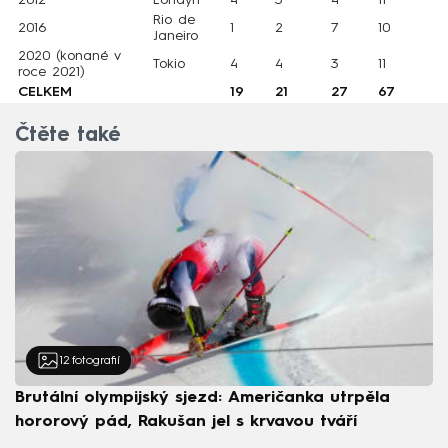
2012
Londýn
4
3
4
11
Rio de
2016
1
2
7
10
Janeiro
2020 (konané v
Tokio
4
4
3
11
roce 2021)
CELKEM
19
21
27
67
Čtěte také
12
fotografií
Brutální olympijský sjezd: Američanka utrpěla
hororový pád, Rakušan jel s krvavou tváří