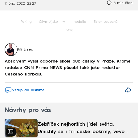
6 min čtení
7. úno 2022, 22:27
Peking
Olympijské hry
medaile
Ester Ledecká
hokej
Jiří Lizec
Absolvent Vyšší odborné škole publicistiky v Praze. Kromě
redakce CNN Prima NEWS působí také jako redaktor
Českého florbalu.
Vstup do diskuze
Návrhy pro vás
Žebříček nejhorších jídel světa.
Umístily se i tři české pokrmy, vévodí