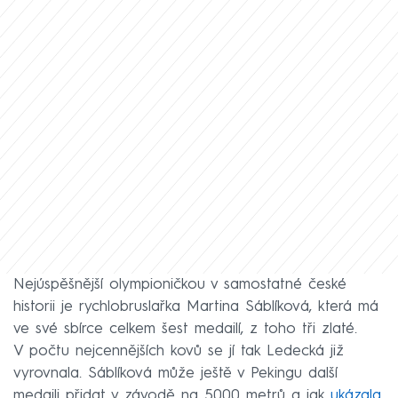
Nejúspěšnější olympioničkou v samostatné české
historii je rychlobruslařka Martina Sáblíková, která má
ve své sbírce celkem šest medailí, z toho tři zlaté.
V počtu nejcennějších kovů se jí tak Ledecká již
vyrovnala. Sáblíková může ještě v Pekingu další
medaili přidat v závodě na 5000 metrů a jak
ukázala