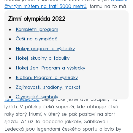
čtvrtým místem na trati 3000 metrů
, formu na to má.
Zimní olympiáda 2022
Kompletní program
Češi na olympiádě
Hokej: program a výsledky
Hokej: skupiny a tabulky
Hokej žen: Program a výsledky
Biatlon: Program a výsledky
Zajímavosti, stadiony, maskot
Olympijské symboly
Ester Ledeckou
čekají také ještě dvě disciplíny na
MS hokej 2022
lyžích. V pátek ji čeká super-G, kde obhajuje čtyři
roky starý triumf, v úterý se pak postaví na start
sjezdu. Ať už to dopadne jakkoliv, Sáblíková i
Ledecká jsou legendami českého sportu a bylo by