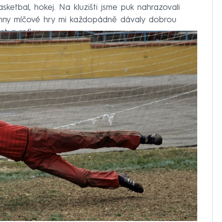
asketbal, hokej. Na kluzišti jsme puk nahrazovali
echny míčové hry mi každopádně dávaly dobrou
st a reflex.