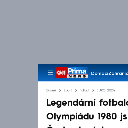
Domácí
Zahranič
Pořady
Domů
Sport
Fotbal
EURO 2024
Legendární fotbal
Olympiádu 1980 js