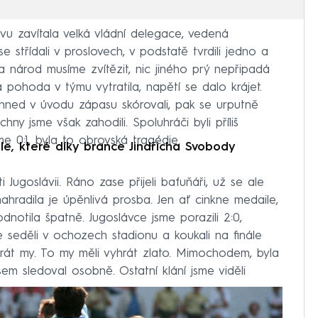
u zavítala velká vládní delegace, vedená
se střídali v proslovech, v podstatě tvrdili jedno a
a národ musíme zvítězit, nic jiného prý nepřipadá
 pohoda v týmu vytratila, napětí se dalo krájet.
hned v úvodu zápasu skórovali, pak se urputně
hny jsme však zahodili. Spoluhráči byli příliš
sme 0:1, byla to obrovská tragédie.
ále, které díky brance Jindřicha Svobody
 Jugoslávii. Ráno zase přijeli bafuňáři, už se ale
ahradila je úpěnlivá prosba. Jen ať cinkne medaile,
notila špatně. Jugoslávce jsme porazili 2:0,
e seděli v ochozech stadionu a koukali na finále
hrát my. To my měli vyhrát zlato. Mimochodem, byla
sem sledoval osobně. Ostatní klání jsme viděli