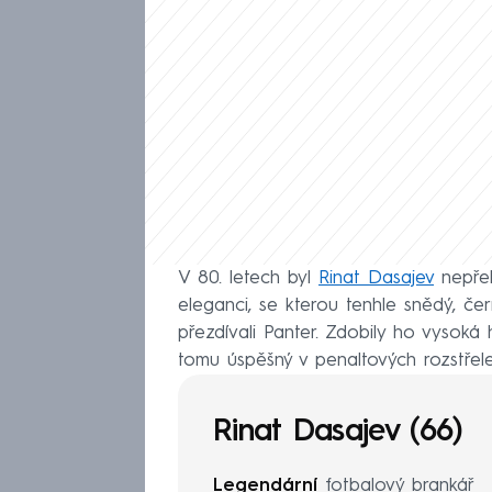
V 80. letech byl
Rinat Dasajev
nepřeh
eleganci, se kterou tenhle snědý, če
přezdívali Panter. Zdobily ho vysoká he
tomu úspěšný v penaltových rozstřel
Rinat Dasajev (66)
Legendární
fotbalový brankář