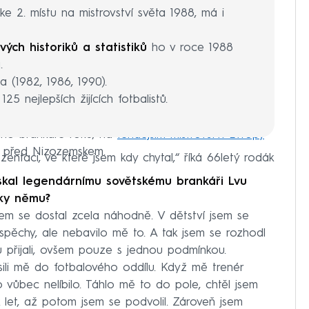
e 2. místu na mistrovství světa 1988, má i
ých historiků a statistiků
ho v roce 1988
.
a (1982, 1986, 1990).
25 nejlepších žijících fotbalistů.
ího brankáře roku, na
tehdejším mistrovství Evropy
e před Nizozemskem.
rezentaci, ve které jsem kdy chytal,“ říká 66letý rodák
leskal legendárnímu sovětskému brankáři Lvu
íky němu?
em se dostal zcela náhodně. V dětství jsem se
úspěchy, ale nebavilo mě to. A tak jsem se rozhodl
u přijali, ovšem pouze s jednou podmínkou.
sili mě do fotbalového oddílu. Když mě trenér
 vůbec nelíbilo. Táhlo mě to do pole, chtěl jsem
ik let, až potom jsem se podvolil. Zároveň jsem