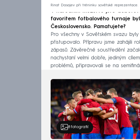
Rinat Dasajev při tréninku sovětské reprezentace.
V národním mužstvu jste debuto
favoritem fotbalového turnaje by
Československo. Pamatujete?
Pro všechny v Sovětském svazu byly o
přistupovalo. Přípravu jsme zahájili r
zápasů. Závěrečné soustředění začal
nachystaní velmi dobře, jediným cíle
problémů, připravovali se na semifin
8
fotografií