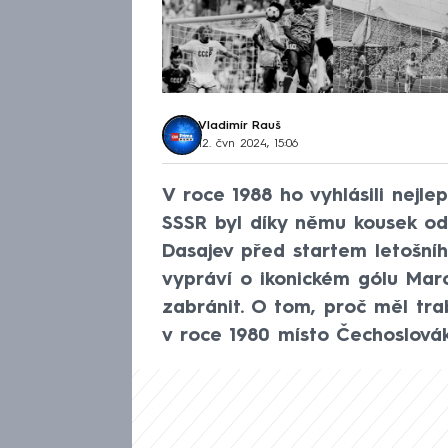
Vladimír Rauš
12. čvn 2024, 15:06
V roce 1988 ho vyhlásili nejl
SSSR byl díky němu kousek od 
Dasajev před startem letošn
vypráví o ikonickém gólu Mar
zabránit. O tom, proč měl tra
v roce 1980 místo Čechoslovák