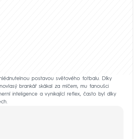
lédnutelnou postavou světového fotbalu. Díky
rnovlasý brankář skákal za míčem, mu fanoušci
rní inteligence a vynikající reflex, často byl díky
ech.