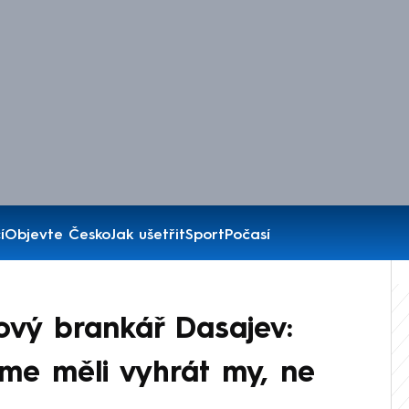
í
Objevte Česko
Jak ušetřit
Sport
Počasí
ový brankář Dasajev:
me měli vyhrát my, ne