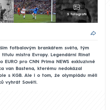
5 fotografií
epším fotbalovým brankářem světa, tým
titulu mistra Evropy. Legendární Rinat
ího EURO pro CNN Prima NEWS exkluzivně
ca van Bastena, kterému nedokázal
ble s KGB. Ale i o tom, že olympiádu měli
ů vyhrát Sověti.