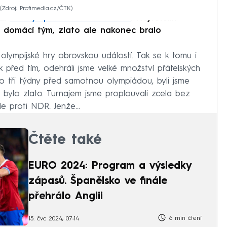
Zdroj: Profimedia.cz/ČTK
val
na olympiádě 1980 v Moskvě
. Největším
l domácí tým, zlato ale nakonec bralo
lympijské hry obrovskou událostí. Tak se k tomu i
ok před tím, odehráli jsme velké množství přátelských
o tři týdny před samotnou olympiádou, byli jsme
m bylo zlato. Turnajem jsme proplouvali zcela bez
ále proti NDR. Jenže…
Čtěte také
EURO 2024: Program a výsledky
zápasů. Španělsko ve finále
přehrálo Anglii
6 min čtení
15. čvc 2024, 07:14