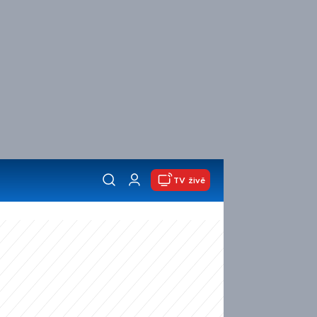
TV živě