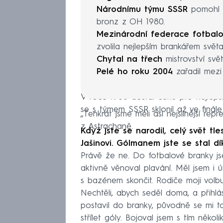
Národnímu týmu SSSR
pomohl k
bronz z OH 1980.
Mezinárodní federace fotbalov
zvolila nejlepším brankářem světa
Chytal na třech
mistrovství svět
Pelé ho roku 2004
zařadil mezi 1
V roce 1988 dostal cenu pro nejlepš
se s týmem SSSR sklonil až ve finál
„Tenkrát jsme měli asi nejsilnější rep
z Astrachaně.
Když jste se narodil, celý svět t
Jašinovi. Gólmanem jste se stal d
Právě že ne. Do fotbalové branky js
aktivně věnoval plavání. Měl jsem i 
s bazénem skončit. Rodiče moji volb
Nechtěli, abych seděl doma, a přihlá
postavil do branky, původně se mi to
střílet góly. Bojoval jsem s tím někol