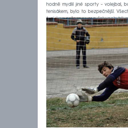
hodně mydlil jiné sporty – volejbal, b
tenisákem, bylo to bezpečnější. Vš
fyzickou průpravu, rozvíjely pohyblivo