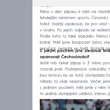
Jenže?
Ráno v den zápasu k nám na návštěv
tehdejším ministrem sportu. Činovníci 
totéž. Každý opakoval, že pro vlast 
v úvahu. Po jejich odjezdu se veškerá
Podle toho to také dopadlo. Němci 
bránili. Měli jsme bezpočet šancí, všec
nervózní, nemohli se trefit. Prohráli j
S jakým pocitem jste sledoval fin
opanovali Čechoslováci?
Ještě nás čekal zápas o 3. místo proti
chovali jinak. Proklamace odezněly, n
bez bronzu by se totiž olympiáda hod
náladu to však nespravilo. Večer jsm
s jediným pocitem: měli jsme v něm 
to jediná olympijská událost, kterou j
jenom v televizi.