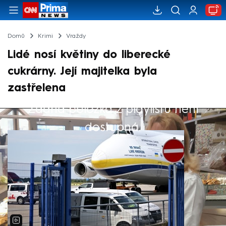
Domů
Krimi
Vraždy
Lidé nosí květiny do liberecké
cukrárny. Její majitelka byla
zastřelena
Žádná položka z playlistu není
Výběr redakce
dostupná.