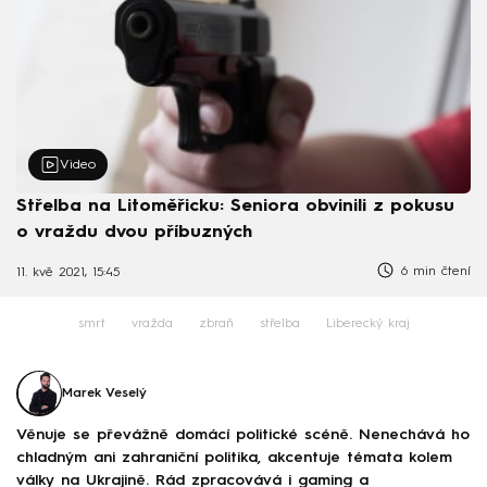
Video
Střelba na Litoměřicku: Seniora obvinili z pokusu
o vraždu dvou příbuzných
6 min čtení
11. kvě 2021, 15:45
smrt
vražda
zbraň
střelba
Liberecký kraj
Marek Veselý
Věnuje se převážně domácí politické scéně. Nenechává ho
chladným ani zahraniční politika, akcentuje témata kolem
války na Ukrajině. Rád zpracovává i gaming a