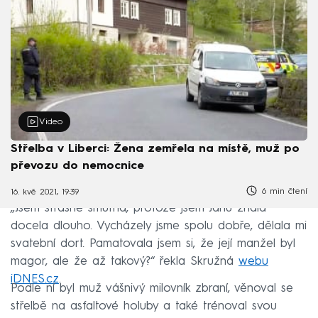
Video
Střelba v Liberci: Žena zemřela na místě, muž po
převozu do nemocnice
6 min čtení
16. kvě 2021, 19:39
„Jsem strašně smutná, protože jsem Janu znala
docela dlouho. Vycházely jsme spolu dobře, dělala mi
svatební dort. Pamatovala jsem si, že její manžel byl
magor, ale že až takový?“ řekla Skružná
webu
iDNES.cz
.
Podle ní byl muž vášnivý milovník zbraní, věnoval se
střelbě na asfaltové holuby a také trénoval svou