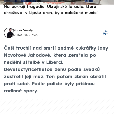
Na pokraji tragédie: Ukrajinské letadlo, které
P
ohrožoval v Lipsku dron, bylo naložené municí
e
Marek Veselý
17. kvě 2021, 19:33
Češi truchlí nad smrtí známé cukrářky Jany
Novotové Jahodové, která zemřela po
nedělní střelbě v Liberci.
Devětačtyřicetiletou ženu podle svědků
zastřelil její muž. Ten potom zbraň obrátil
proti sobě. Podle policie byly příčinou
rodinné spory.