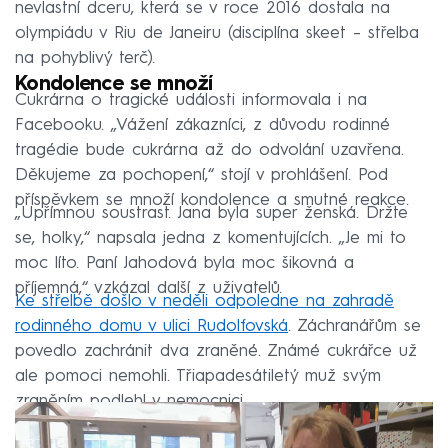
nevlastní dceru, která se v roce 2016 dostala na
olympiádu v Riu de Janeiru (disciplína skeet – střelba
na pohyblivý terč).
Kondolence se množí
Cukrárna o tragické události informovala i na
Facebooku. „Vážení zákazníci, z důvodu rodinné
tragédie bude cukrárna až do odvolání uzavřena.
Děkujeme za pochopení,“ stojí v prohlášení. Pod
příspěvkem se množí kondolence a smutné reakce.
„Upřímnou soustrast. Jana byla super ženská. Držte
se, holky,“ napsala jedna z komentujících. „Je mi to
moc líto. Paní Jahodová byla moc šikovná a
příjemná,“ vzkázal další z uživatelů.
Ke střelbě došlo v neděli odpoledne na zahradě
rodinného domu v ulici Rudolfovská
. Záchranářům se
povedlo zachránit dva zraněné. Známé cukrářce už
ale pomoci nemohli. Třiapadesátiletý muž svým
zraněním podlehl v nemocnici.