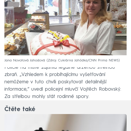
Jana Novotová Jahodová
Zdroj: Cukrárna Jahůdka/CNN Prima NEWS
Policie na místě zajistila legálně drženou střelnou
zbraň. „Vzhledem k probíhajícímu vyšetřování
nemůžeme v tuto chvíli poskytovat detailnější
informace,“ uvedl policejní mluvčí Vojtěch Robovský.
Za střelbou mohly stát rodinné spory.
Čtěte také