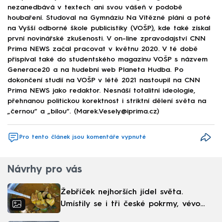
nezanedbává v textech ani svou vášeň v podobě
houbaření. Studoval na Gymnáziu Na Vítězné pláni a poté
na Vyšší odborné škole publicistiky (VOŠP), kde také získal
první novinářské zkušenosti. V on-line zpravodajství CNN
Prima NEWS začal pracovat v květnu 2020. V té době
přispíval také do studentského magazínu VOŠP s názvem
Generace20 a na hudební web Planeta Hudba. Po
dokončení studií na VOŠP v létě 2021 nastoupil na CNN
Prima NEWS jako redaktor. Nesnáší totalitní ideologie,
přehnanou politickou korektnost i striktní dělení světa na
„černou“ a „bílou“. (Marek.Vesely@iprima.cz)
Pro tento článek jsou komentáře vypnuté
Návrhy pro vás
Žebříček nejhorších jídel světa.
Umístily se i tři české pokrmy, vévodí
skandinávská kuchyně