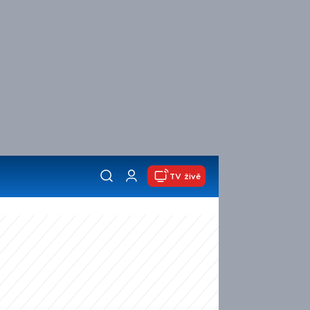
TV živě