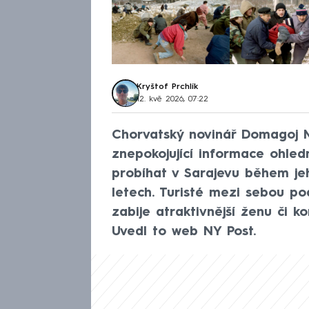
Kryštof Prchlík
12. kvě 2026, 07:22
Chorvatský novinář Domagoj M
znepokojující informace ohled
probíhat v Sarajevu během je
letech. Turisté mezi sebou po
zabije atraktivnější ženu či k
Uvedl to web NY Post.