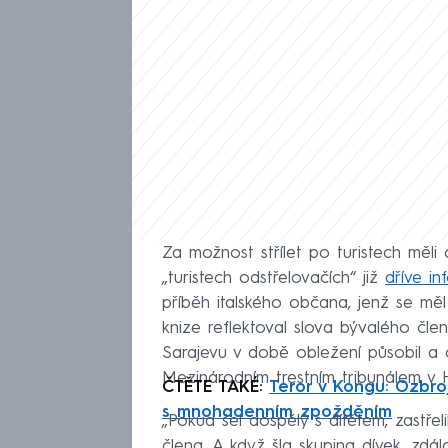
Za možnost střílet po turistech měli 
„turistech odstřelovačích“ již
dříve in
příběh italského občana, jenž se měl
knize reflektoval slova bývalého čl
Sarajevu v době obležení působil a
Mezinárodním trestním tribunálem v
ČTĚTE TAKÉ:
Teror v Kongu: Ozbroj
s mnohadenním zpožděním
„Pokud šel dospělý s dítětem, zastřelil
člena. A když šla skupina dívek, zdálo 