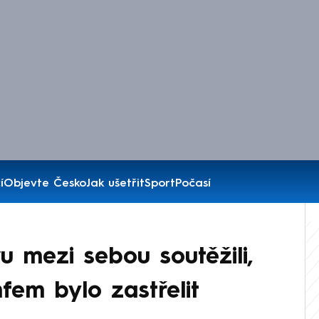
í
Objevte Česko
Jak ušetřit
Sport
Počasí
vu mezi sebou soutěžili,
mfem bylo zastřelit