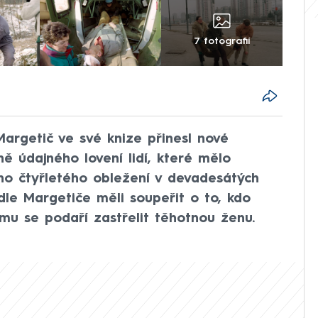
7 fotografií
argetič ve své knize přinesl nové
ně údajného lovení lidí, které mělo
ho čtyřletého obležení v devadesátých
dle Margetiče měli soupeřit o to, kdo
omu se podaří zastřelit těhotnou ženu.