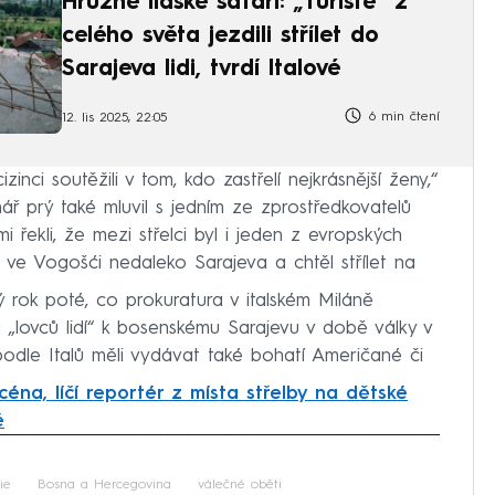
Hrůzné lidské safari: „Turisté“ z
celého světa jezdili střílet do
Sarajeva lidi, tvrdí Italové
6 min čtení
12. lis 2025, 22:05
inci soutěžili v tom, kdo zastřelí nejkrásnější ženy,“
ř prý také mluvil s jedním ze zprostředkovatelů
i řekli, že mezi střelci byl i jeden z evropských
l ve Vogošći nedaleko Sarajeva a chtěl střílet na
ý rok poté, co prokuratura v italském Miláně
 „lovců lidí“ k bosenskému Sarajevu v době války v
podle Italů měli vydávat také bohatí Američané či
céna, líčí reportér z místa střelby na dětské
é
iled to fetch
lie
Bosna a Hercegovina
válečné oběti