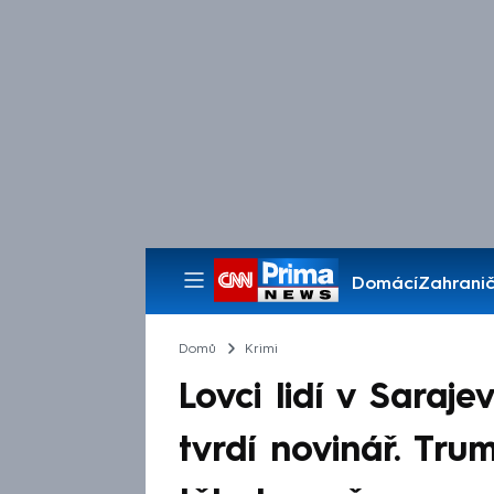
Domácí
Zahranič
Pořady
Domů
Krimi
Lovci lidí v Saraje
tvrdí novinář. Tru