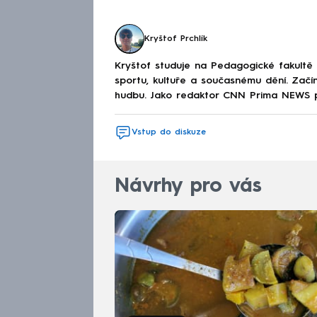
Kryštof Prchlík
Kryštof studuje na Pedagogické fakultě a
sportu, kultuře a současnému dění. Začín
hudbu. Jako redaktor CNN Prima NEWS půs
Vstup do diskuze
Návrhy pro vás