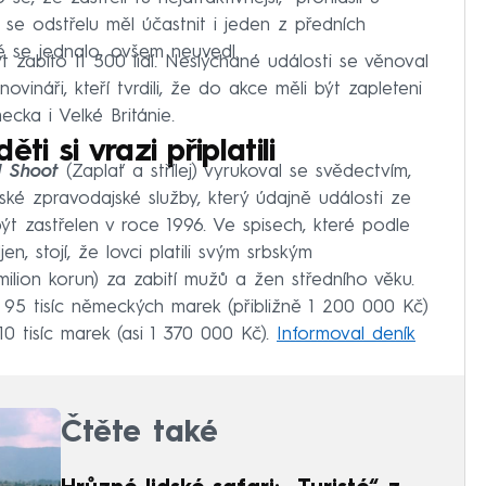
 se odstřelu měl účastnit i jeden z předních
 se jednalo, ovšem neuvedl.
 zabito 11 500 lidí. Neslýchané události se věnoval
vináři, kteří tvrdili, že do akce měli být zapleteni
ecka i Velké Británie.
ti si vrazi připlatili
 Shoot
(Zaplať a střílej) vyrukoval se svědectvím,
ké zpravodajské služby, který údajně události ze
t zastřelen v roce 1996. Ve spisech, které podle
n, stojí, že lovci platili svým srbským
milion korun) za zabití mužů a žen středního věku.
t 95 tisíc německých marek (přibližně 1 200 000 Kč)
0 tisíc marek (asi 1 370 000 Kč).
Informoval deník
Čtěte také