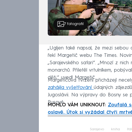
7
fotografií
„Ugljen také napsal, že mezi sebou ciz
řekl Margetič webu The Times. Noviná
„Sarajevského safari“. „Mnozí z nich m
monarchů. Přiletěl vrtulníkem, pobýva
děti,“ uvedl Margetič.
Margetičova tvrzení přicházejí necel
zahájila vyšetřování
údajných zájezdů
Jugoslávii. Na výpravy do Bosny se 
Rusové.
MOHLO VÁM UNIKNOUT:
Zoufalá s
oslavě. Útok si vyžádal čtyři mrtv
Fa
Sarajevo
kniha
Itá