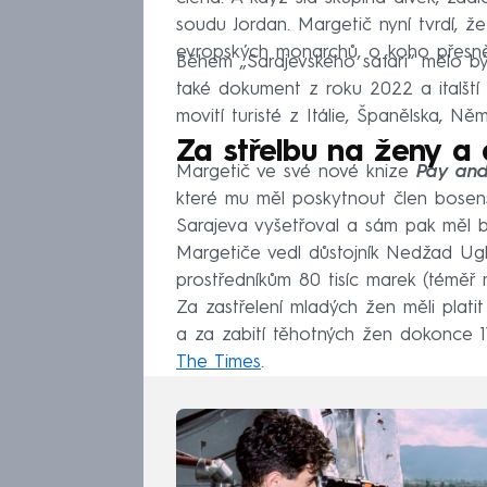
soudu Jordan. Margetič nyní tvrdí, že
evropských monarchů, o koho přesně
Během „Sarajevského safari“ mělo být
také dokument z roku 2022 a italští no
movití turisté z Itálie, Španělska, Něm
Za střelbu na ženy a dě
Margetič ve své nové knize
Pay and
které mu měl poskytnout člen bosens
Sarajeva vyšetřoval a sám pak měl bý
Margetiče vedl důstojník Nedžad Uglje
prostředníkům 80 tisíc marek (téměř 
Za zastřelení mladých žen měli plati
a za zabití těhotných žen dokonce 11
The Times
.