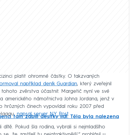
cizinci platit ohromné částky. O takzvaných
formoval například deník Guardian
, který zveřejnil
 tohoto zvěrstva účastnit. Margetič nyní ve své
ena amerického námořnictva Johna Jordana, jenž v
 o hrůzných činech vypovídal roku 2007 před
 Haagu,
napsal server NY Post
.
enci tam zabili desítky lidí. Těla byla nalezena
i dítě. Pokud šla rodina, vybrali si nejmladšího
se, že zastřelí tu nejatraktivnější,“ prohlásil u