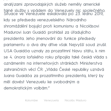
analýzami zpravodajských služeb neměly americké
tajné služby s vpádem do Venezuely nic společného.
Situace ve Venezuele eskalovala po 23. lednu 2019,
kdy se předseda venezuelského Národního
shromáždění bojující proti komunismu a Nicolásovi
Madurovi Juan Guaidó prohlásil za úřadujícího
prezidenta. Jeho jmenování do funkce předsedy
parlamentu o dva dny dříve však Nejvyšší soud zrušil.
USA Guaidóa uznaly za prozatímní hlavu státu, k nim
se 4. února loňského roku připojila také česká vláda s
oznámením na internetových stránkách Ministerstva
zahraničních věcí ČR: „Vláda České republiky uznává
Juana Guaidóa za prozatímního prezidenta, který by
měl dovést Venezuelu ke svobodným a
demokratickým volbám.“
Kolumbie
Venezuela
Nicolás Maduro