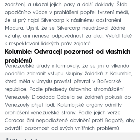
zadrženi, a ukázal jejich pasy a další doklady. Štáb
opozičního vůdce v prohlášení popřel tvrzení médií,
že si prý najal Silvercorp k násilnému odstranění
Madura. Ujistil, že se Silvercorp neudržoval žádné
vztahy, ani nenese odpovědnost za akci. Vybídl také
k respektování lidských práv zajatců.
Kolumbie: Odvracejí pozornost od vlastních
problémů
Venezuelské úřady informovaly, že se jim o víkendu
podařilo zabránit vstupu skupiny žoldáků z Kolumbie,
která měla v úmyslu provést převrat v Bolívarské
republice. Podle předsedy ústavního shromáždění
Venezuely Diosdada Cabella se žoldnéři pokusili do
Venezuely přijet lodí. Kolumbijské orgány odmítly
prohlášení venezuelské strany. Podle jejich verze
Caracas činí nepodložené obvinění proti Bogotě, aby
odvrátil pozornost od svých vnitřních problémů.