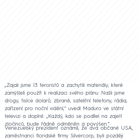
„Zajali jsme 13 teroristů a zachytili materiály, které
zamýšleli použít k realizaci svého plánu. Našli jsme
drogy, tisíce dolarů, zbraně, satelitní telefony, rádia,
zařízení pro noční vidění,“ uvedl Maduro ve státní
televizi a doplnil: „Každý, kdo se podílel na zajetí
zločinců, bude řádně odměněn a povýšen.“
Venezuelský prezident oznámil, že dva občané USA,
zaměstnanci floridské firmy Silvercorp, byli později