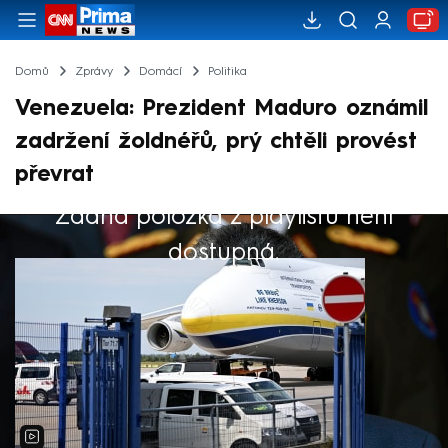
Domů
Zprávy
Domácí
Politika
Venezuela: Prezident Maduro oznámil
zadržení žoldnéřů, prý chtěli provést
převrat
Žádná položka z playlistu není
Výběr redakce
dostupná.