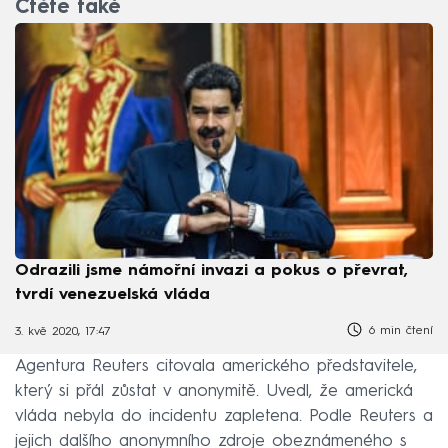
Čtěte také
Odrazili jsme námořní invazi a pokus o převrat,
tvrdí venezuelská vláda
6 min čtení
3. kvě 2020, 17:47
Agentura Reuters citovala amerického představitele,
který si přál zůstat v anonymitě. Uvedl, že americká
vláda nebyla do incidentu zapletena. Podle Reuters a
jejich dalšího anonymního zdroje obeznámeného s