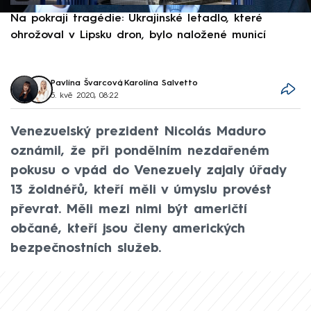
Na pokraji tragédie: Ukrajinské letadlo, které
P
ohrožoval v Lipsku dron, bylo naložené municí
e
Pavlína Švarcová
,
Karolína Salvetto
5. kvě 2020, 08:22
Venezuelský prezident Nicolás Maduro
oznámil, že při pondělním nezdařeném
pokusu o vpád do Venezuely zajaly úřady
13 žoldnéřů, kteří měli v úmyslu provést
převrat. Měli mezi nimi být američtí
občané, kteří jsou členy amerických
bezpečnostních služeb.