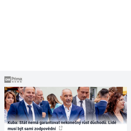
Kuba: Stát nemá garantovat nekonečný růst důchodů. Lidé
musí být sami zodpovědní