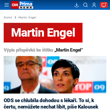
Domů
Martin Engel
Martin Engel
Výpis příspěvků ke štítku
„Martin Engel“
ODS se chlubila dohodou s lékaři. To si, k
čertu, nemůžete nechat líbit, píše Kalousek