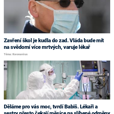
Zavření škol je kudla do zad. Vláda bude mít
na svědomí více mrtvých, varuje lékař
Téma: Koronavirus
Děláme pro vás moc, tvrdí Babiš. Lékaři a
sestry přesto čekají měsíce na slíbené odměny