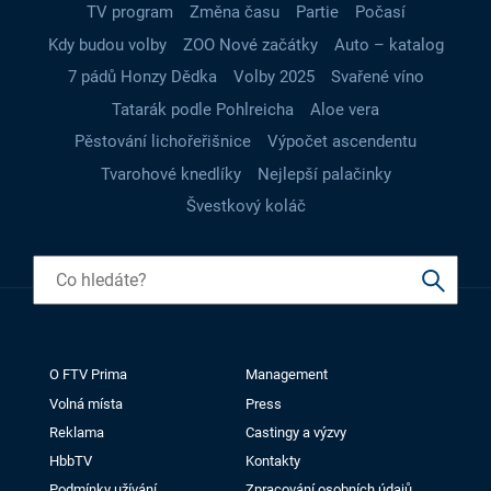
TV program
Změna času
Partie
Počasí
Kdy budou volby
ZOO Nové začátky
Auto – katalog
7 pádů Honzy Dědka
Volby 2025
Svařené víno
Tatarák podle Pohlreicha
Aloe vera
Pěstování lichořeřišnice
Výpočet ascendentu
Tvarohové knedlíky
Nejlepší palačinky
Švestkový koláč
O FTV Prima
Management
Volná místa
Press
Reklama
Castingy a výzvy
HbbTV
Kontakty
Podmínky užívání
Zpracování osobních údajů