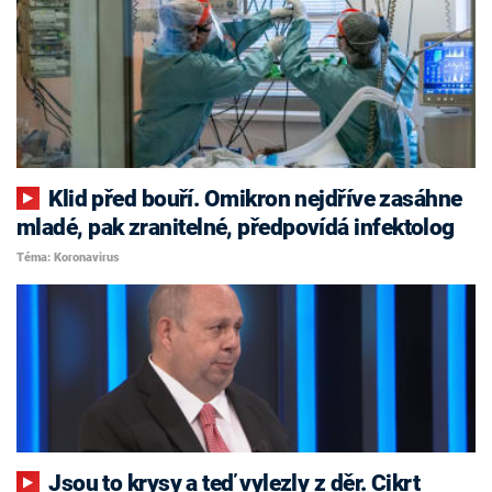
Klid před bouří. Omikron nejdříve zasáhne
mladé, pak zranitelné, předpovídá infektolog
Téma: Koronavirus
Jsou to krysy a teď vylezly z děr. Cikrt