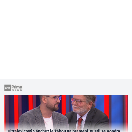
Ultralevicový Sánchez je žábou na prameni, pustil se Vondra