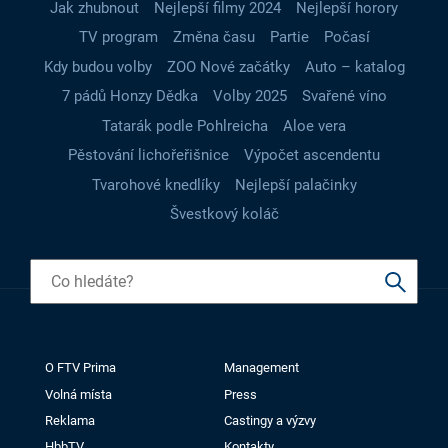
Jak zhubnout
Nejlepší filmy 2024
Nejlepší horory
TV program
Změna času
Partie
Počasí
Kdy budou volby
ZOO Nové začátky
Auto – katalog
7 pádů Honzy Dědka
Volby 2025
Svařené víno
Tatarák podle Pohlreicha
Aloe vera
Pěstování lichořeřišnice
Výpočet ascendentu
Tvarohové knedlíky
Nejlepší palačinky
Švestkový koláč
O FTV Prima
Management
Volná místa
Press
Reklama
Castingy a výzvy
HbbTV
Kontakty