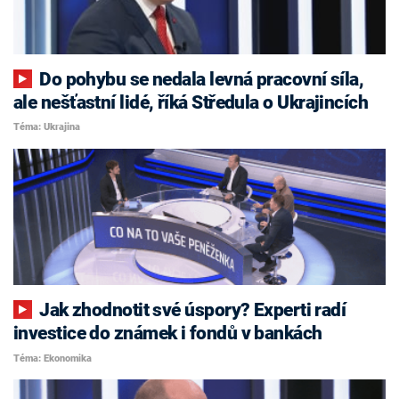
Do pohybu se nedala levná pracovní síla,
ale nešťastní lidé, říká Středula o Ukrajincích
Téma: Ukrajina
Jak zhodnotit své úspory? Experti radí
investice do známek i fondů v bankách
Téma: Ekonomika