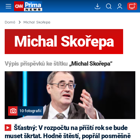
Domů
Michal Skořepa
Michal Skořepa
Výpis příspěvků ke štítku
„Michal Skořepa“
10 fotografií
Šťastný: V rozpočtu na příští rok se bude
muset škrtat. Hodně štěstí, popřál posměšně