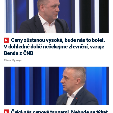
Ceny zůstanou vysoké, bude nás to bolet.
V dohledné době nečekejme zlevnění, varuje
Benda z ČNB
Téma: Byznys
Čeká nás cenové tsunami. Nebude se týkat