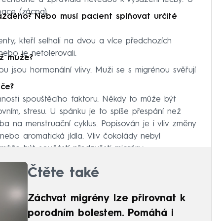
pace (zácpa).
aždého? Nebo musí pacient splňovat určité
nty, kteří selhali na dvou a více předchozích
nebo je netolerovali.
ež muže?
nou jsou hormonální vlivy. Muži se s migrénou svěřují
ěče?
mnosti spouštěcího faktoru. Někdy to může být
vním, stresu. U spánku je to spíše přespání než
a na menstruační cyklus. Popisován je i vliv změny
nebo aromatická jídla. Vliv čokolády nebyl
může být součástí předzvěsti migrény.
Čtěte také
Záchvat migrény lze přirovnat k
porodním bolestem. Pomáhá i