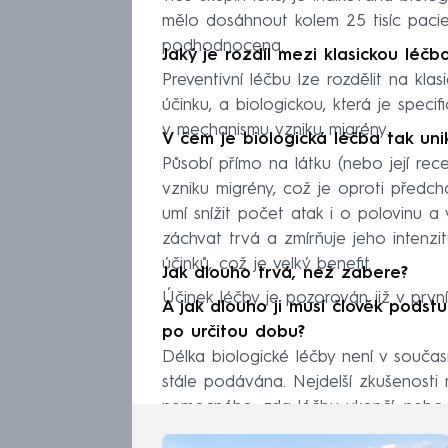
mělo dosáhnout kolem 25 tisíc pacie
podhodnocena.
Jaký je rozdíl mezi klasickou léčb
Preventivní léčbu lze rozdělit na kl
účinku, a biologickou, která je speci
v mechanismu vzniku migrény.
V čem je biologická léčba tak uni
Působí přímo na látku (nebo její rec
vzniku migrény, což je oproti předcho
umí snížit počet atak i o polovinu 
záchvat trvá a zmírňuje jeho intenzit
účinků, což je velký benefit.
Jak dlouho trvá, než zabere?
Účinek léčby je pozorován již v první
A jak dlouho ji musí člověk podst
po určitou dobu?
Délka biologické léčby není v souča
stále podávána. Nejdelší zkušenosti 
nemocného, zda léčbu ukončí, nebo p