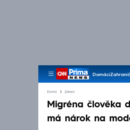
Domácí
Zahranič
Pořady
Domů
Zdraví
Migréna člověka d
má nárok na moder