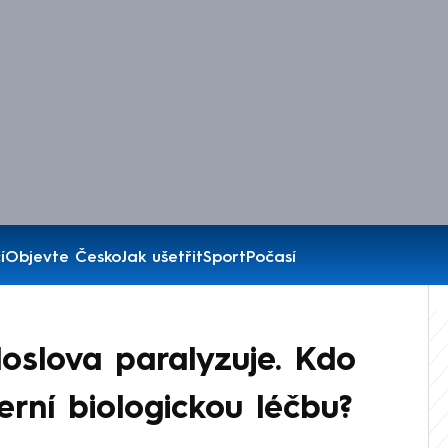
í
Objevte Česko
Jak ušetřit
Sport
Počasí
oslova paralyzuje. Kdo
ní biologickou léčbu?