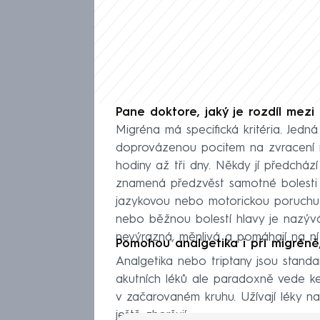
Pane doktore, jaký je rozdíl mezi
Migréna má specifická kritéria. Jedná
doprovázenou pocitem na zvracení ne
hodiny až tři dny. Někdy jí předcház
znamená předzvěst samotné bolesti 
jazykovou nebo motorickou poruchu si
nebo běžnou bolestí hlavy je nazýván
nevýrazná, měnlivá a pomáhají na ní
Pomohou analgetika i při migréně
Analgetika nebo triptany jsou standa
akutních léků ale paradoxně vede ke v
v začarovaném kruhu. Užívají léky na
ještě zhoršují.