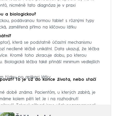
ntů, nicméně tato diagnóza je v praxi
ou a biologickou?
asickou, podávanou formou tablet s různými typy
fická, zaměřená přímo na klíčovou látku
kátní?
eptor), která se podstatně účastní mechanismu
zí necílené léčbě unikátní. Data ukazují, že léčba
a více. Kromě toho zkracuje dobu, po kterou
u. Biologická léčba také přináší minimum vedlejších
m týdnu po aplikaci látky.
upovat? To je už do konce života, nebo stačí
sné době známa. Pacientům, u kterých zabírá, je
máme kolem pěti let. Je i na rozhodnutí
řeruší. Takový případ jsme však nezaznamenali.