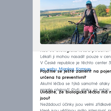
Kde se biologická léčba podává?
Lékaři ji mohou nasadit pouze v cent
V České republice je těchto center 3
na webu Migréna Kompas
.
Pojďme se ještě zaměřit na pojem
určena ta preventivní?
Akutní léčba se týká samotné ataky 
migrén překročí čtyři ataky za měsíc 
Uvádíte, že biologická léčba má 
jsou?
Nežádoucí účinky jsou velmi zřídkavé.
které jsou většinou málo intenzivní,