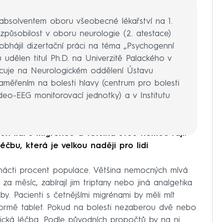
absolventem oboru všeobecné lékařství na 1.
způsobilost v oboru neurologie (2. atestace)
obhájil dizertační práci na téma „Psychogenní
 udělen titul Ph.D. na Univerzitě Palackého v
cuje na Neurologickém oddělení Ústavu
měřením na bolesti hlavy (centrum pro bolesti
ideo-EEG monitorovací jednotky) a v Institutu
.
ion lidí s migrénou a většina svou nemoc tají.
éčbu, která je velkou naději pro lidi
nácti procent populace. Většina nemocných mívá
a měsíc, zabírají jim triptany nebo jiná analgetika
by. Pacienti s četnějšími migrénami by měli mít
formě tablet. Pokud na bolesti nezaberou dvě nebo
ogická léčba. Podle původních propočtů by na ni