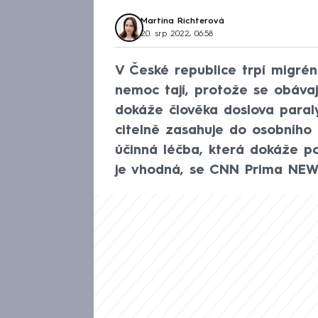
Martina Richterová
20. srp 2022, 06:58
V České republice trpí migrén
nemoc tají, protože se obávaj
dokáže člověka doslova paral
citelně zasahuje do osobního i
účinná léčba, která dokáže p
je vhodná, se CNN Prima NEW