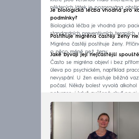
některých látek je pozorována obsti
Je biologická léčba vhodná pro k
podmínky?
Biologická léčba je vhodná pro pacie
standardních preventivních terapiích, 
Postihuje migréna častěji ženy n
Migréna častěji postihuje ženy. Příči
o něco méně než ženy.
Jaké bývají její nejčastější spoušt
Často se migréna objeví i bez příto
úleva po psychickém, například praco
nevyspání. U žen existuje běžná vazb
počasí. Někdy bolest vyvolá alkohol 
potvrzen, i když zvýšená chuť na ni 