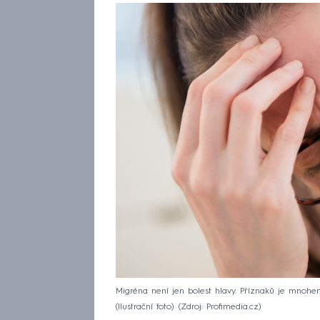
Migréna není jen bolest hlavy. Příznaků je mnohem
(Ilustrační foto)
Zdroj: Profimedia.cz