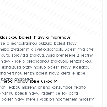
 klasickou bolestí hlavy a migrénou?
 se o jednostrannou pulzující bolest hlavy
bo zvracením a světloplachostí. Bolest trvá čtyři
í aura, zpravidla zraková. Aura přeneseně z řečtiny
hlavy – jde o přechodnou zrakovou, senzorickou,
gnalizující brzký nástup bolesti hlavy. Klasickou
a většinou tenzní bolest hlavy, která je spíše
 běžná analgetika.
, nebo mohou spíše uškodit?
rdní léčbou migrény, přílišná konzumace těchto
zniku bolesti hlavy. Pacienti se tak ocitají
 bolest hlavy, které ji však při nadměrném množství