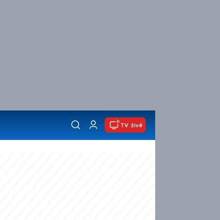
TV živě