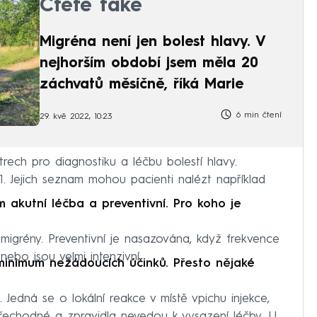
Čtěte také
Migréna není jen bolest hlavy. V
nejhorším období jsem měla 20
záchvatů měsíčně, říká Marie
6 min čtení
29. kvě 2022, 10:23
rech pro diagnostiku a léčbu bolestí hlavy.
1. Jejich seznam mohou pacienti nalézt například
 akutní léčba a preventivní. Pro koho je
migrény. Preventivní je nasazována, když frekvence
nebo jsou velmi intenzivní.
minimum nežádoucích účinků. Přesto nějaké
 Jedná se o lokální reakce v místě vpichu injekce,
 přechodné a zpravidla nevedou k vysazení léčby. U