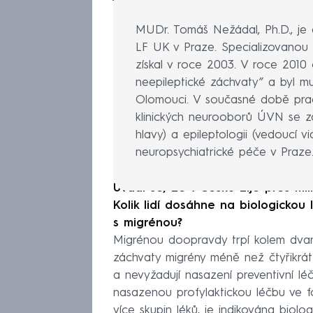
MUDr. Tomáš Nežádal, Ph.D., je 
LF UK v Praze. Specializovanou 
získal v roce 2003. V roce 2010 
neepileptické záchvaty” a byl mu
Olomouci. V současné době pra
klinických neurooborů ÚVN se za
hlavy) a epileptologii (vedoucí v
neuropsychiatrické péče v Praze
Uvádí se, že v Česku žije přes mil
Kolik lidí dosáhne na biologickou l
s migrénou?
Migrénou doopravdy trpí kolem dva
záchvaty migrény méně než čtyřikrát z
a nevyžadují nasazení preventivní léč
nasazenou profylaktickou léčbu ve 
více skupin léků, je indikována biol