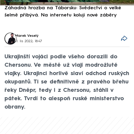
Záhadná hrozba na Táborsku: Svědectví o velké
S
šelmě přibývá. Na internetu kolují nové záběry
d
Marek Veselý
11. lis 2022, 18:47
Ukrajinští vojáci podle všeho dorazili do
Chersonu. Ve městě už vlají modrožluté
vlajky. Ukrajinci horlivě slaví odchod ruských
okupantů. Ti se definitivně z pravého břehu
řeky Dněpr, tedy i z Chersonu, stáhli v
pátek. Tvrdí to alespoň ruské ministerstvo
obrany.