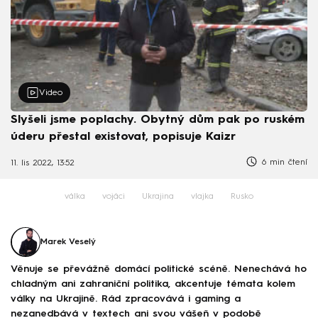
Video
Slyšeli jsme poplachy. Obytný dům pak po ruském
úderu přestal existovat, popisuje Kaizr
6 min čtení
11. lis 2022, 13:52
válka
vojáci
Ukrajina
vlajka
Rusko
Marek Veselý
Věnuje se převážně domácí politické scéně. Nenechává ho
chladným ani zahraniční politika, akcentuje témata kolem
války na Ukrajině. Rád zpracovává i gaming a
nezanedbává v textech ani svou vášeň v podobě