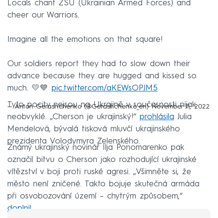
Locals chant ZSU (Ukrainian Armed Forces) and
cheer our Warriors.
Imagine all the emotions on that square!
Our soldiers report they had to slow down their
advance because they are hugged and kissed so
much. 💛💙
pic.twitter.com/aKEWsOPJM5
Tyto pocity nejsou na Ukrajině v současnosti nijak
— Anton Gerashchenko (@Gerashchenko_en)
November 11, 2022
neobvyklé. „Cherson je ukrajinský!“
prohlásila
Julia
Mendelová, bývalá tisková mluvčí ukrajinského
prezidenta Volodymyra Zelenského.
Známý ukrajinský novinář Ilja Ponomarenko pak
označil bitvu o Cherson jako rozhodující ukrajinské
vítězství v boji proti ruské agresi. „Všimněte si, že
město není zničené. Takto bojuje skutečná armáda
při osvobozování území – chytrým způsobem,“
doplnil
.