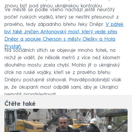
znovu být pod plnou ukrajinskou kontrolou.
Ve městě se podle všeho nachází ještě neurčitý
počet ruských vojáků, který se nestihl přesunout z
pravého, tedy západního břehu řeky Dněpr.
V pátek
byl také zničen Antonovský most, který vede přes
Dněpr a spojuje Cherson s městy Olešky a Hola
Prystaň.
Na sociálních sítích se objevuje mnoho fotek, na
nichž je vidět, že několik metrů z více než kilometr
dlouhého mostu zcela chybí. Mohlo jít o ukrajinský
útok na ruské vojáky, kteří se z pravého břehu
Dněpru postupně stahovali. Pravděpodobnější však
je, že okupanti most odpálili sami, aby je Ukrajinci
nemohli pronásledovat.
Čtěte také