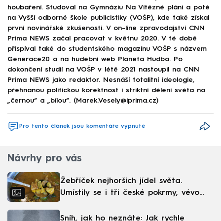
houbaření. Studoval na Gymnáziu Na Vítězné pláni a poté
na Vyšší odborné škole publicistiky (VOŠP), kde také získal
první novinářské zkušenosti. V on-line zpravodajství CNN
Prima NEWS začal pracovat v květnu 2020. V té době
přispíval také do studentského magazínu VOŠP s názvem
Generace20 a na hudební web Planeta Hudba. Po
dokončení studií na VOŠP v létě 2021 nastoupil na CNN
Prima NEWS jako redaktor. Nesnáší totalitní ideologie,
přehnanou politickou korektnost i striktní dělení světa na
„černou“ a „bílou“. (Marek.Vesely@iprima.cz)
Pro tento článek jsou komentáře vypnuté
Návrhy pro vás
Žebříček nejhorších jídel světa.
Umístily se i tři české pokrmy, vévodí
skandinávská kuchyně
Sníh, jak ho neznáte: Jak rychle