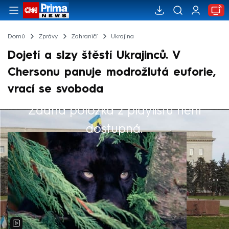
Domů
Zprávy
Zahraničí
Ukrajina
Dojetí a slzy štěstí Ukrajinců. V
Chersonu panuje modrožlutá euforie,
vrací se svoboda
Žádná položka z playlistu není
Výběr redakce
dostupná.