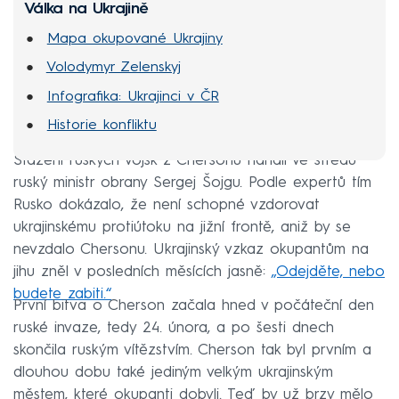
Válka na Ukrajině
Mapa okupované Ukrajiny
Volodymyr Zelenskyj
Infografika: Ukrajinci v ČR
Historie konfliktu
Stažení ruských vojsk z Chersonu nařídil ve středu
ruský ministr obrany Sergej Šojgu. Podle expertů tím
Rusko dokázalo, že není schopné vzdorovat
ukrajinskému protiútoku na jižní frontě, aniž by se
nevzdalo Chersonu. Ukrajinský vzkaz okupantům na
jihu zněl v posledních měsících jasně:
„Odejděte, nebo
budete zabiti.“
První bitva o Cherson začala hned v počáteční den
ruské invaze, tedy 24. února, a po šesti dnech
skončila ruským vítězstvím. Cherson tak byl prvním a
dlouhou dobu také jediným velkým ukrajinským
městem, které okupanti dobyli. Teď by už brzy mělo