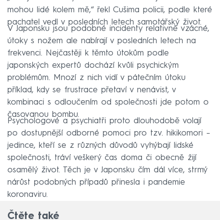
mohou lidé kolem mě,“ řekl Cušima policii, podle které
pachatel vedl v posledních letech samotářský život.
V Japonsku jsou podobné incidenty relativně vzácné,
útoky s nožem ale nabírají v posledních letech na
frekvenci. Nejčastěji k těmto útokům podle
japonských expertů dochází kvůli psychickým
problémům. Mnozí z nich vidí v pátečním útoku
příklad, kdy se frustrace přetaví v nenávist, v
kombinaci s odloučením od společnosti jde potom o
časovanou bombu.
Psychologové a psychiatři proto dlouhodobě volají
po dostupnější odborné pomoci pro tzv. hikikomori –
jedince, kteří se z různých důvodů vyhýbají lidské
společnosti, tráví veškerý čas doma či obecně žijí
osamělý život. Těch je v Japonsku čím dál více, strmý
nárůst podobných případů přinesla i pandemie
koronaviru.
Čtěte také