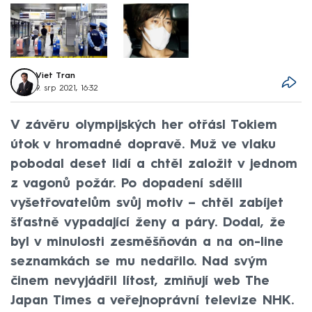
Viet Tran
9. srp 2021, 16:32
V závěru olympijských her otřásl Tokiem
útok v hromadné dopravě. Muž ve vlaku
pobodal deset lidí a chtěl založit v jednom
z vagonů požár. Po dopadení sdělil
vyšetřovatelům svůj motiv – chtěl zabíjet
šťastně vypadající ženy a páry. Dodal, že
byl v minulosti zesměšňován a na on-line
seznamkách se mu nedařilo. Nad svým
činem nevyjádřil lítost, zmiňují web The
Japan Times a veřejnoprávní televize NHK.