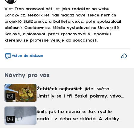
Viet Tran pracoval pět let jako redaktor na webu
Echo24.cz. Několik let řídil magazínové sekce herních
projektů SkillZone.cz a Battleforce.cz, poté spoluzaložil
občasník Cooldown.cz. Média vystudoval na Univerzitě
Karlově, diplomovou práci zpracovával v Japonsku,
kterému se profesně věnuje do současnosti.
Vstup do diskuze
Návrhy pro vás
Žebříček nejhorších jídel světa.
Umístily se i tři české pokrmy, vévodí
skandinávská kuchyně
Sníh, jak ho neznáte: Jak rychle
padá i z čeho se skládá. A vločky
nejsou bílé