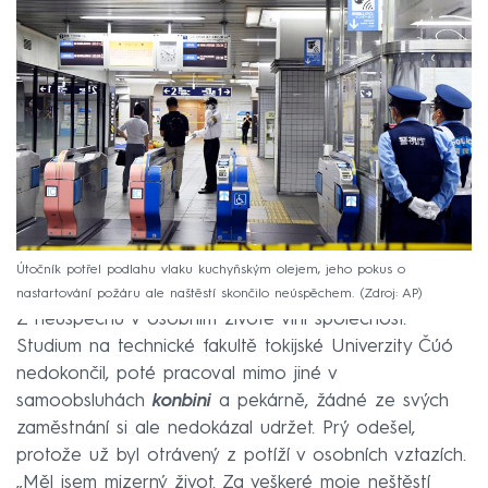
Útočník potřel podlahu vlaku kuchyňským olejem, jeho pokus o
nastartování požáru ale naštěstí skončilo neúspěchem.
Zdroj: AP
Z neúspěchů v osobním životě viní společnost.
Studium na technické fakultě tokijské Univerzity Čúó
nedokončil, poté pracoval mimo jiné v
samoobsluhách
konbini
a pekárně, žádné ze svých
zaměstnání si ale nedokázal udržet. Prý odešel,
protože už byl otrávený z potíží v osobních vztazích.
„Měl jsem mizerný život. Za veškeré moje neštěstí