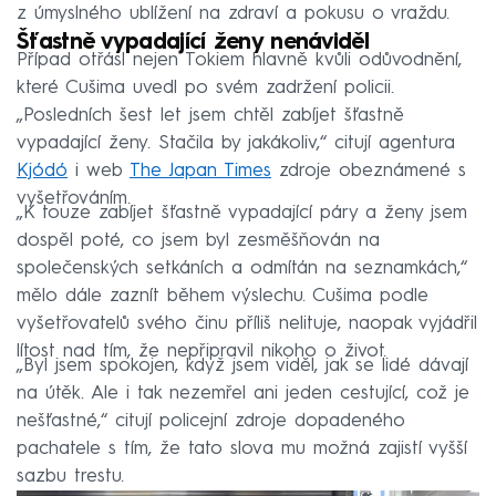
z úmyslného ublížení na zdraví a pokusu o vraždu.
Šťastně vypadající ženy nenáviděl
Případ otřásl nejen Tokiem hlavně kvůli odůvodnění,
které Cušima uvedl po svém zadržení policii.
„Posledních šest let jsem chtěl zabíjet šťastně
vypadající ženy. Stačila by jakákoliv,“ citují agentura
Kjódó
i web
The Japan Times
zdroje obeznámené s
vyšetřováním.
„K touze zabíjet šťastně vypadající páry a ženy jsem
dospěl poté, co jsem byl zesměšňován na
společenských setkáních a odmítán na seznamkách,“
mělo dále zaznít během výslechu. Cušima podle
vyšetřovatelů svého činu příliš nelituje, naopak vyjádřil
lítost nad tím, že nepřipravil nikoho o život.
„Byl jsem spokojen, když jsem viděl, jak se lidé dávají
na útěk. Ale i tak nezemřel ani jeden cestující, což je
nešťastné,“ citují policejní zdroje dopadeného
pachatele s tím, že tato slova mu možná zajistí vyšší
sazbu trestu.