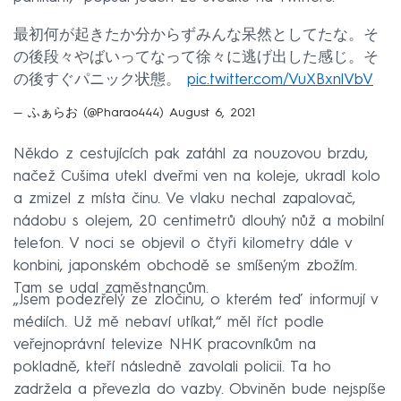
最初何が起きたか分からずみんな呆然としてたな。そ
の後段々やばいってなって徐々に逃げ出した感じ。そ
の後すぐパニック状態。
pic.twitter.com/VuXBxnlVbV
— ふぁらお (@Pharao444)
August 6, 2021
Někdo z cestujících pak zatáhl za nouzovou brzdu,
načež Cušima utekl dveřmi ven na koleje, ukradl kolo
a zmizel z místa činu. Ve vlaku nechal zapalovač,
nádobu s olejem, 20 centimetrů dlouhý nůž a mobilní
telefon. V noci se objevil o čtyři kilometry dále v
konbini, japonském obchodě se smíšeným zbožím.
Tam se udal zaměstnancům.
„Jsem podezřelý ze zločinu, o kterém teď informují v
médiích. Už mě nebaví utíkat,“ měl říct podle
veřejnoprávní televize NHK pracovníkům na
pokladně, kteří následně zavolali policii. Ta ho
zadržela a převezla do vazby. Obviněn bude nejspíše