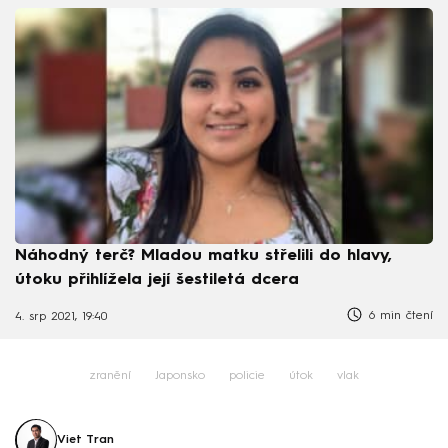
Náhodný terč? Mladou matku střelili do hlavy,
útoku přihlížela její šestiletá dcera
6 min čtení
4. srp 2021, 19:40
zranění
Japonsko
policie
útok
vlak
Viet Tran