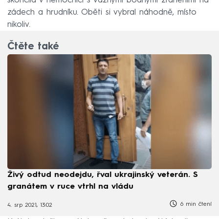
skončila v nemocnici s vážnými bodnými zraněními na
zádech a hrudníku. Oběti si vybral náhodně, místo
nikoliv.
Čtěte také
Živý odtud neodejdu, řval ukrajinský veterán. S
granátem v ruce vtrhl na vládu
6 min čtení
4. srp 2021, 13:02