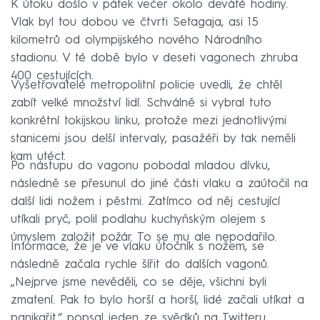
K útoku došlo v pátek večer okolo deváté hodiny.
Vlak byl tou dobou ve čtvrti Setagaja, asi 15
kilometrů od olympijského nového Národního
stadionu. V té době bylo v deseti vagonech zhruba
400 cestujících.
Vyšetřovatelé metropolitní policie uvedli, že chtěl
zabít velké množství lidí. Schválně si vybral tuto
konkrétní tokijskou linku, protože mezi jednotlivými
stanicemi jsou delší intervaly, pasažéři by tak neměli
kam utéct.
Po nástupu do vagonu pobodal mladou dívku,
následně se přesunul do jiné části vlaku a zaútočil na
další lidi nožem i pěstmi. Zatímco od něj cestující
utíkali pryč, polil podlahu kuchyňským olejem s
úmyslem založit požár. To se mu ale nepodařilo.
Informace, že je ve vlaku útočník s nožem, se
následně začala rychle šířit do dalších vagonů.
„Nejprve jsme nevěděli, co se děje, všichni byli
zmatení. Pak to bylo horší a horší, lidé začali utíkat a
panikařit,“ popsal jeden ze svědků na Twitteru.