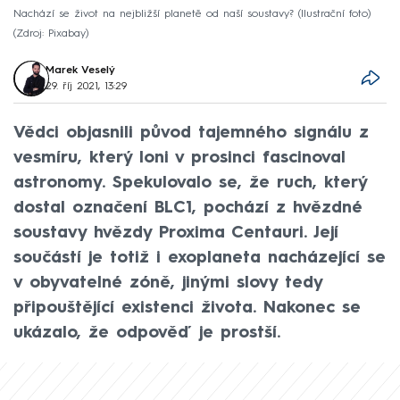
Nachází se život na nejbližší planetě od naší soustavy? (Ilustrační foto)
Zdroj: Pixabay
Marek Veselý
29. říj 2021, 13:29
Vědci objasnili původ tajemného signálu z
vesmíru, který loni v prosinci fascinoval
astronomy. Spekulovalo se, že ruch, který
dostal označení BLC1, pochází z hvězdné
soustavy hvězdy Proxima Centauri. Její
součástí je totiž i exoplaneta nacházející se
v obyvatelné zóně, jinými slovy tedy
připouštějící existenci života. Nakonec se
ukázalo, že odpověď je prostší.