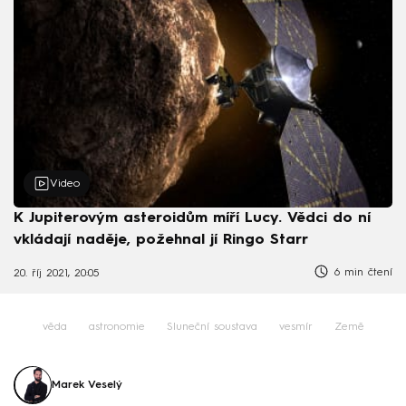
Video
K Jupiterovým asteroidům míří Lucy. Vědci do ní
vkládají naděje, požehnal jí Ringo Starr
6 min čtení
20. říj 2021, 20:05
věda
astronomie
Sluneční soustava
vesmír
Země
Marek Veselý