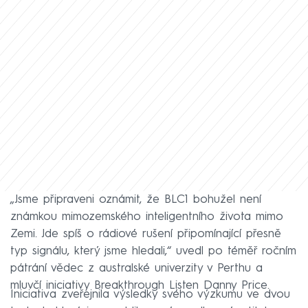
„Jsme připraveni oznámit, že BLC1 bohužel není
známkou mimozemského inteligentního života mimo
Zemi. Jde spíš o rádiové rušení připomínající přesně
typ signálu, který jsme hledali,“ uvedl po téměř ročním
pátrání vědec z australské univerzity v Perthu a
mluvčí iniciativy Breakthrough Listen Danny Price.
Iniciativa zveřejnila výsledky svého výzkumu ve dvou