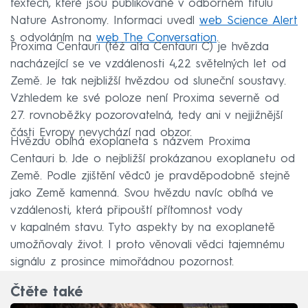
textech, které jsou publikované v odborném titulu
Nature Astronomy. Informaci uvedl
web Science Alert
s odvoláním na
web The Conversation
.
Proxima Centauri (též alfa Centauri C) je hvězda
nacházející se ve vzdálenosti 4,22 světelných let od
Země. Je tak nejbližší hvězdou od sluneční soustavy.
Vzhledem ke své poloze není Proxima severně od
27. rovnoběžky pozorovatelná, tedy ani v nejjižnější
části Evropy nevychází nad obzor.
Hvězdu obíhá exoplaneta s názvem Proxima
Centauri b. Jde o nejbližší prokázanou exoplanetu od
Země. Podle zjištění vědců je pravděpodobně stejně
jako Země kamenná. Svou hvězdu navíc obíhá ve
vzdálenosti, která připouští přítomnost vody
v kapalném stavu. Tyto aspekty by na exoplanetě
umožňovaly život. I proto věnovali vědci tajemnému
signálu z prosince mimořádnou pozornost.
Čtěte také