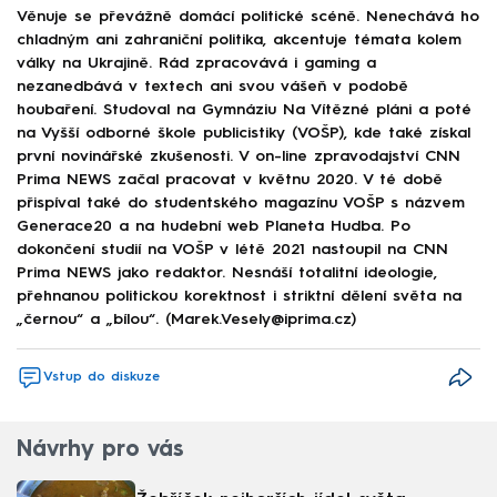
Věnuje se převážně domácí politické scéně. Nenechává ho
chladným ani zahraniční politika, akcentuje témata kolem
války na Ukrajině. Rád zpracovává i gaming a
nezanedbává v textech ani svou vášeň v podobě
houbaření. Studoval na Gymnáziu Na Vítězné pláni a poté
na Vyšší odborné škole publicistiky (VOŠP), kde také získal
první novinářské zkušenosti. V on-line zpravodajství CNN
Prima NEWS začal pracovat v květnu 2020. V té době
přispíval také do studentského magazínu VOŠP s názvem
Generace20 a na hudební web Planeta Hudba. Po
dokončení studií na VOŠP v létě 2021 nastoupil na CNN
Prima NEWS jako redaktor. Nesnáší totalitní ideologie,
přehnanou politickou korektnost i striktní dělení světa na
„černou“ a „bílou“. (Marek.Vesely@iprima.cz)
Vstup do diskuze
Návrhy pro vás