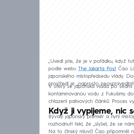
„Uvedl jste, že je v pořádku, když tut
podle webu
The Jakarta Post
Čao Li-
japonského místopředsedu vlády. Dod
prostředí je „naprosto neospravedlnit
V úterý se japonská vláda po sedmi l
kontaminovanou vodu z Fukušimy do 
chlazení palivových článků. Proces v
Když ji vypijeme, nic
Bývalý japonský premiér a nyní místo
rozhodnutí řekl, že „slyšel, že se n
Na to čínský mluvčí Čao připomněl n