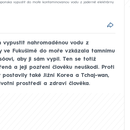
u Japonska vypustit do moře kontaminovanou vodu z jaderné elektrárny
án vypustit nahromaděnou vodu z
ny ve Fukušimě do moře vzkázala tamnímu
ovi, aby ji sám vypil. Ten se totiž
řená a její pozření člověku neuškodí. Proti
postavily také Jižní Korea a Tchaj-wan,
votní prostředí a zdraví člověka.