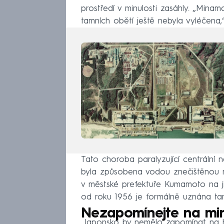
prostředí v minulosti zasáhly. „Min
tamních obětí ještě nebyla vyléčena,“
Tato choroba paralyzující centrální 
byla způsobena vodou znečištěnou r
v městské prefektuře Kumamoto na ji
od roku 1956 je formálně uznána ta
Nezapomínejte na min
„Japonsko by nemělo zapomínat na hi