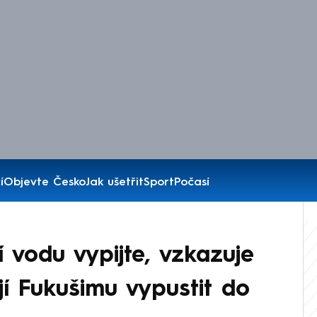
í
Objevte Česko
Jak ušetřit
Sport
Počasí
í vodu vypijte, vzkazuje
jí Fukušimu vypustit do