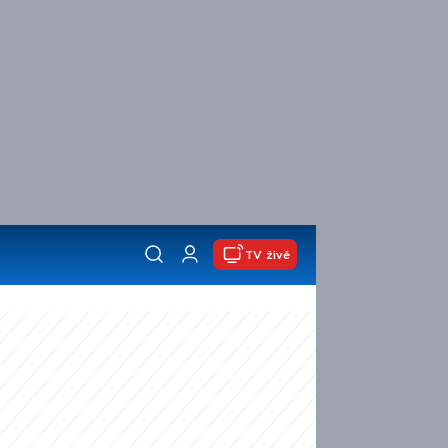
TV živě