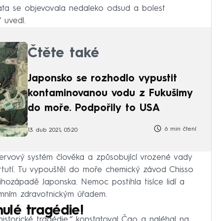
amata se objevovala nedaleko odsud a bolest
 uvedl.
Čtěte také
Japonsko se rozhodlo vypustit
kontaminovanou vodu z Fukušimy
do moře. Podpořily to USA
6 min čtení
13. dub 2021, 05:20
nervový systém člověka a způsobující vrozené vady
tutí. Tu vypouštěl do moře chemický závod Chisso
hozápadě Japonska. Nemoc postihla tisíce lidí a
mním zdravotnickým úřadem.
ulé tragédie!
storické tragédie,“ konstatoval Čao a naléhal na