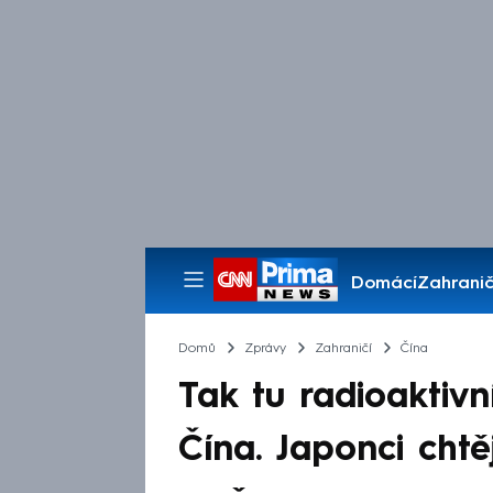
Domácí
Zahranič
Pořady
Domů
Zprávy
Zahraničí
Čína
Tak tu radioaktivn
Čína. Japonci chtě