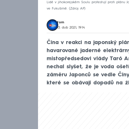
Lidé v jihokorejském Soulu protestují proti plán
ve Fukušimě.
Zdroj: AP
tom
15. dub 2021, 19:14
Čína v reakci na japonský pl
havarované jaderné elektrár
místopředsedovi vlády Taró Asó
nechal slyšet, že je voda ošet
záměru Japonců se vedle Číny 
které se obávají dopadů na ži