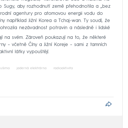
ho Sugy, aby rozhodnutí země přehodnotila a „bez
árodní agentury pro atomovou energii vodu do
ny například Jižní Korea a Tchaj-wan. Ty soudí, že
ohrozila nezávadnost potravin a následně i lidské
ají na svém. Zároveň poukazují na to, že některé
rny – včetně Číny a Jižní Koreje – sami z tamních
tivní látky vypouštějí.
kušima
jaderná elektrárna
radioaktivita