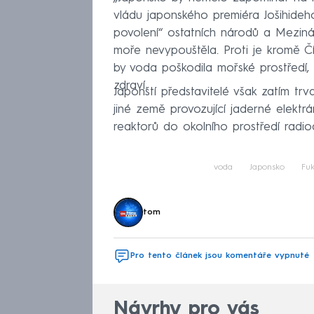
vládu japonského premiéra Jošihide
povolení“ ostatních národů a Mezin
moře nevypouštěla. Proti je kromě Čí
by voda poškodila mořské prostředí, 
zdraví.
Japonští představitelé však zatím trv
jiné země provozující jaderné elektrá
reaktorů do okolního prostředí radioak
voda
Japonsko
Fu
tom
Pro tento článek jsou komentáře vypnuté
Návrhy pro vás