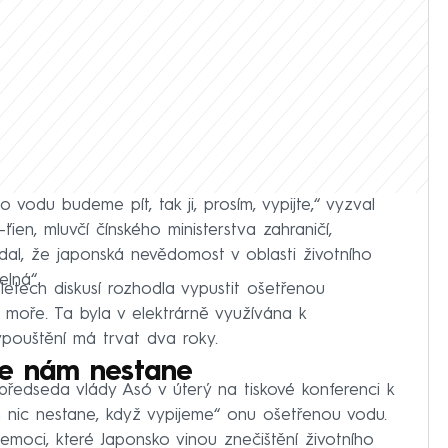
o vodu budeme pít, tak ji, prosím, vypijte,“ vyzval
ťien, mluvčí čínského ministerstva zahraničí,
al, že japonská nevědomost v oblasti životního
elná“.
etech diskusí rozhodla vypustit ošetřenou
moře. Ta byla v elektrárně využívána k
ypouštění má trvat dva roky.
 se nám nestane
předseda vlády Asó v úterý na tiskové konferenci k
ám nic nestane, když vypijeme“ onu ošetřenou vodu.
emoci, které Japonsko vinou znečištění životního