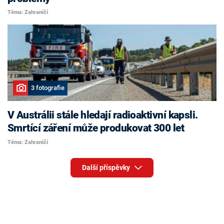
Téma: Zahraničí
3 fotografie
V Austrálii stále hledají radioaktivní kapsli.
Smrtící záření může produkovat 300 let
Téma: Zahraničí
Další příspěvky