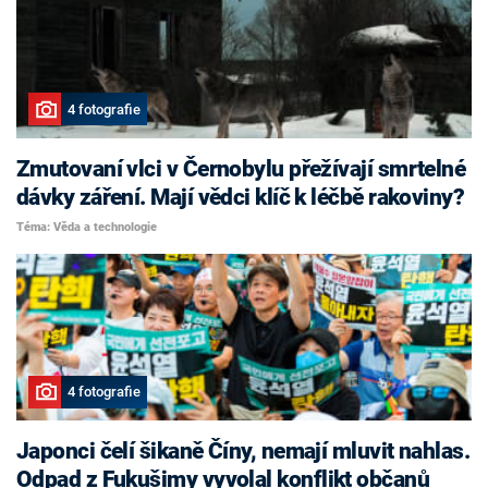
4 fotografie
Zmutovaní vlci v Černobylu přežívají smrtelné
dávky záření. Mají vědci klíč k léčbě rakoviny?
Téma: Věda a technologie
4 fotografie
Japonci čelí šikaně Číny, nemají mluvit nahlas.
Odpad z Fukušimy vyvolal konflikt občanů