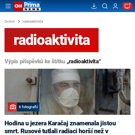
Domů
radioaktivita
radioaktivita
Výpis příspěvků ke štítku
„radioaktivita“
6 fotografií
Hodina u jezera Karačaj znamenala jistou
smrt. Rusové tutlali radiaci horší než v