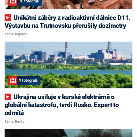
10 fotografií
Unikátní záběry z radioaktivní dálnice D11.
Výstavbu na Trutnovsku přerušily dozimetry
Téma: Doprava
9 fotografií
Ukrajina usiluje v kurské elektrárně o
globální katastrofu, tvrdí Rusko. Expert to
odmítá
Téma: Rusko