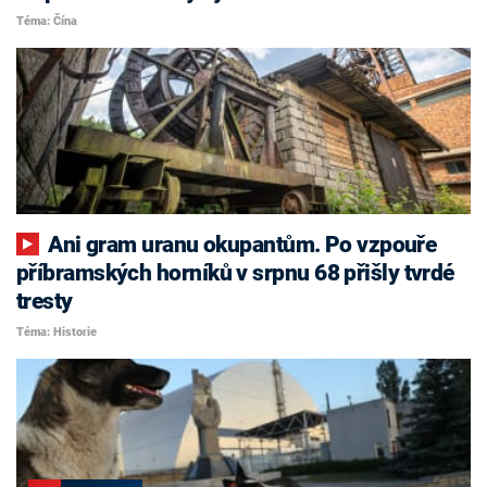
Téma: Čína
Ani gram uranu okupantům. Po vzpouře
příbramských horníků v srpnu 68 přišly tvrdé
tresty
Téma: Historie