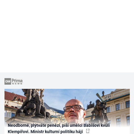
Neodborné, plýtváte penězi, píší umělci Babišovi kvůli
Klempířovi. Ministr kulturní politiku hájí