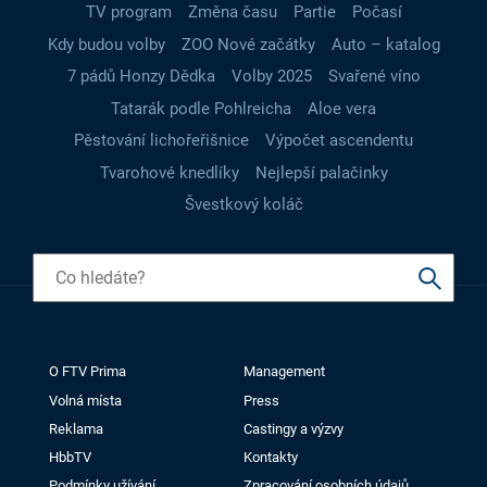
TV program
Změna času
Partie
Počasí
Kdy budou volby
ZOO Nové začátky
Auto – katalog
7 pádů Honzy Dědka
Volby 2025
Svařené víno
Tatarák podle Pohlreicha
Aloe vera
Pěstování lichořeřišnice
Výpočet ascendentu
Tvarohové knedlíky
Nejlepší palačinky
Švestkový koláč
O FTV Prima
Management
Volná místa
Press
Reklama
Castingy a výzvy
HbbTV
Kontakty
Podmínky užívání
Zpracování osobních údajů