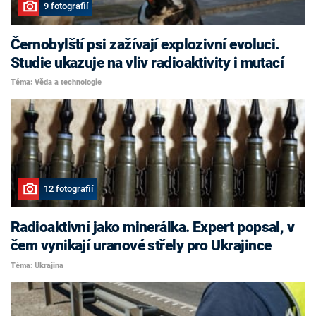
9 fotografií
Černobylští psi zažívají explozivní evoluci.
Studie ukazuje na vliv radioaktivity i mutací
Téma: Věda a technologie
12 fotografií
Radioaktivní jako minerálka. Expert popsal, v
čem vynikají uranové střely pro Ukrajince
Téma: Ukrajina