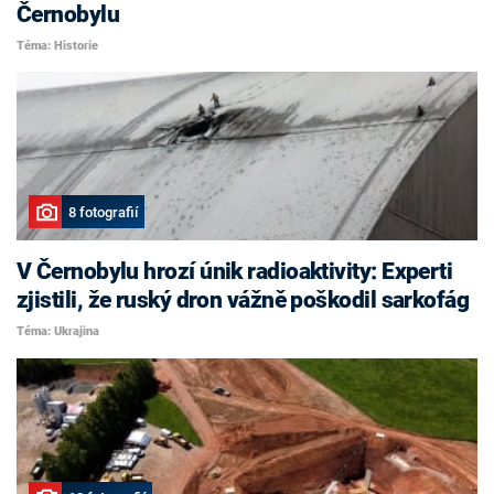
Černobylu
Téma: Historie
8 fotografií
V Černobylu hrozí únik radioaktivity: Experti
zjistili, že ruský dron vážně poškodil sarkofág
Téma: Ukrajina