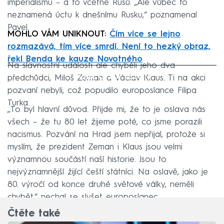
imperialismu – a to včetně Rusů. „Ale vůbec to
neznamená úctu k dnešnímu Rusku,“ poznamenal
Pavel.
MOHLO VÁM UNIKNOUT:
Čím více se lejno
rozmazává, tím více smrdí. Není to hezký obraz,
řekl Benda ke kauze Novotného
Na slavnostní události ale chyběli jeho dva
Failed to fetch
předchůdci, Miloš Zeman a Václav Klaus. Ti na akci
pozvaní nebyli, což popudilo europoslance Filipa
Turka.
„To byl hlavní důvod. Přijde mi, že to je oslava nás
všech – že tu 80 let žijeme poté, co jsme porazili
nacismus. Pozvání na Hrad jsem nepřijal, protože si
myslím, že prezident Zeman i Klaus jsou velmi
významnou součástí naší historie. Jsou to
nejvýznamnější žijící čeští státníci. Na oslavě, jako je
80. výročí od konce druhé světové války, neměli
chybět,“ nechal se slyšet europoslanec.
Čtěte také