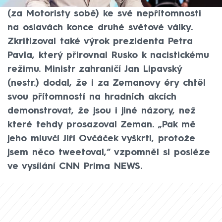
Václav Klaus, řekl europoslanec Filip Turek
(za Motoristy sobě) ke své nepřítomnosti
na oslavách konce druhé světové války.
Zkritizoval také výrok prezidenta Petra
Pavla, který přirovnal Rusko k nacistickému
režimu. Ministr zahraničí Jan Lipavský
(nestr.) dodal, že i za Zemanovy éry chtěl
svou přítomností na hradních akcích
demonstrovat, že jsou i jiné názory, než
které tehdy prosazoval Zeman. „Pak mě
jeho mluvčí Jiří Ovčáček vyškrtl, protože
jsem něco tweetoval,“ vzpomněl si posléze
ve vysílání CNN Prima NEWS.