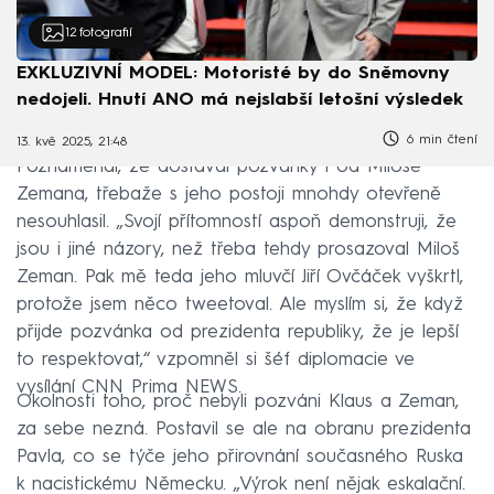
12
fotografií
EXKLUZIVNÍ MODEL: Motoristé by do Sněmovny
nedojeli. Hnutí ANO má nejslabší letošní výsledek
6 min čtení
13. kvě 2025, 21:48
Poznamenal, že dostával pozvánky i od Miloše
Zemana, třebaže s jeho postoji mnohdy otevřeně
nesouhlasil. „Svojí přítomností aspoň demonstruji, že
jsou i jiné názory, než třeba tehdy prosazoval Miloš
Zeman. Pak mě teda jeho mluvčí Jiří Ovčáček vyškrtl,
protože jsem něco tweetoval. Ale myslím si, že když
přijde pozvánka od prezidenta republiky, že je lepší
to respektovat,“ vzpomněl si šéf diplomacie ve
vysílání CNN Prima NEWS.
Okolnosti toho, proč nebyli pozváni Klaus a Zeman,
za sebe nezná. Postavil se ale na obranu prezidenta
Pavla, co se týče jeho přirovnání současného Ruska
k nacistickému Německu. „Výrok není nějak eskalační.