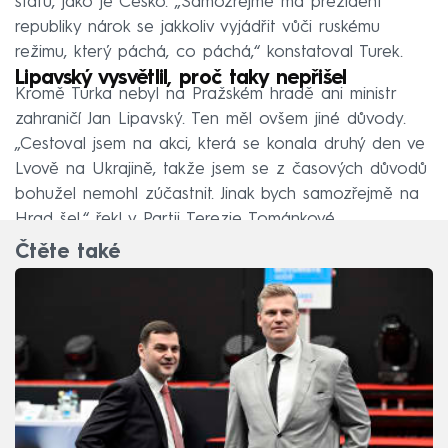
států, jako je Česko. „Samozřejmě má prezident
republiky nárok se jakkoliv vyjádřit vůči ruskému
režimu, který páchá, co páchá,“ konstatoval Turek.
Lipavský vysvětlil, proč taky nepřišel
Kromě Turka nebyl na Pražském hradě ani ministr
zahraničí Jan Lipavský. Ten měl ovšem jiné důvody.
„Cestoval jsem na akci, která se konala druhý den ve
Lvově na Ukrajině, takže jsem se z časových důvodů
bohužel nemohl zúčastnit. Jinak bych samozřejmě na
Hrad šel,“ řekl v Partii Terezie Tománkové.
Čtěte také