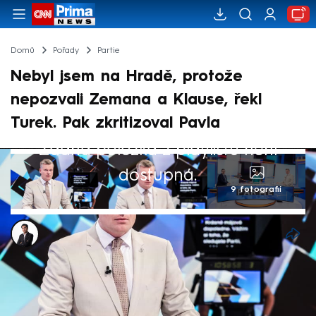
Domů
Pořady
Partie
Nebyl jsem na Hradě, protože
nepozvali Zemana a Klause, řekl
Turek. Pak zkritizoval Pavla
Žádná položka z playlistu není
dostupná.
9 fotografií
Viet Tran
12. kvě 2025, 14:17
Nepřijal jsem pozvánku na Pražský hrad,
protože nebyl pozván Miloš Zeman a