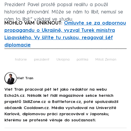
Prezident Pavel prostě popsal realitu a použil
historické přirovnání. Může se nám to líbit, nemusí se
nám to líbit,“ vzkázal ve studiu.
MOHLO VÁM UNIKNOUT:
Omluvte se za odpornou
propagandu o Ukrajině, vyzval Turek ministra
Lipavského. Vy šíříte tu ruskou, reagoval šéf
diplomacie
Failed to fetch
historie
prezident
Ukrajina
politika
Miloš Zeman
Viet Tran
Viet Tran pracoval pět let jako redaktor na webu
Echo24.cz. Několik let řídil magazínové sekce herních
projektů SkillZone.cz a Battleforce.cz, poté spoluzaložil
občasník Cooldown.cz. Média vystudoval na Univerzitě
Karlově, diplomovou práci zpracovával v Japonsku,
kterému se profesně věnuje do současnosti.