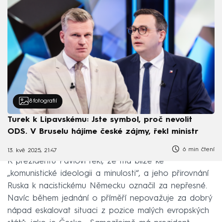
8
fotografií
Turek k Lipavskému: Jste symbol, proč nevolit
ODS. V Bruselu hájíme české zájmy, řekl ministr
6 min čtení
13. kvě 2025, 21:47
K prezidentu Pavlovi řekl, že má blíže ke
„komunistické ideologii a minulosti“, a jeho přirovnání
Ruska k nacistickému Německu označil za nepřesné.
Navíc během jednání o příměří nepovažuje za dobrý
nápad eskalovat situaci z pozice malých evropských