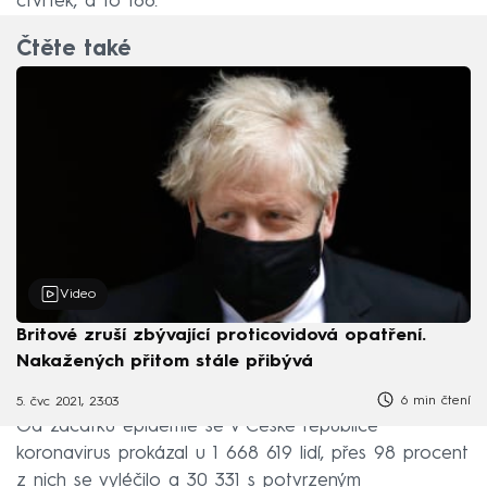
čtvrtek, a to 166.
Čtěte také
Video
Britové zruší zbývající proticovidová opatření.
Nakažených přitom stále přibývá
6 min čtení
5. čvc 2021, 23:03
Od začátku epidemie se v České republice
koronavirus prokázal u 1 668 619 lidí, přes 98 procent
z nich se vyléčilo a 30 331 s potvrzeným