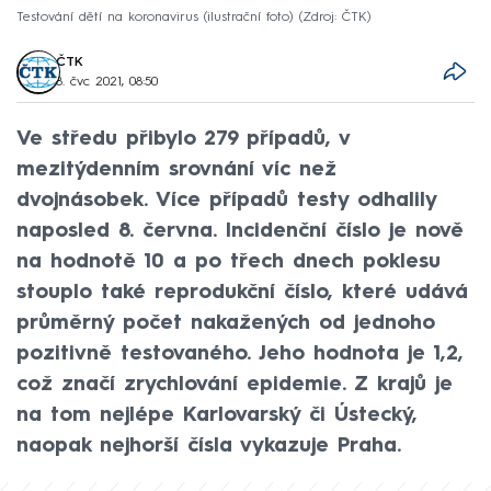
Testování dětí na koronavirus (ilustrační foto)
Zdroj: ČTK
ČTK
8. čvc 2021, 08:50
Ve středu přibylo 279 případů, v
mezitýdenním srovnání víc než
dvojnásobek. Více případů testy odhalily
naposled 8. června. Incidenční číslo je nově
na hodnotě 10 a po třech dnech poklesu
stouplo také reprodukční číslo, které udává
průměrný počet nakažených od jednoho
pozitivně testovaného. Jeho hodnota je 1,2,
což značí zrychlování epidemie. Z krajů je
na tom nejlépe Karlovarský či Ústecký,
naopak nejhorší čísla vykazuje Praha.