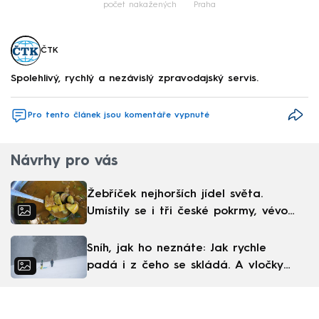
počet nakažených
Praha
ČTK
Spolehlivý, rychlý a nezávislý zpravodajský servis.
Pro tento článek jsou komentáře vypnuté
Návrhy pro vás
Žebříček nejhorších jídel světa.
Umístily se i tři české pokrmy, vévodí
skandinávská kuchyně
Sníh, jak ho neznáte: Jak rychle
padá i z čeho se skládá. A vločky
nejsou bílé