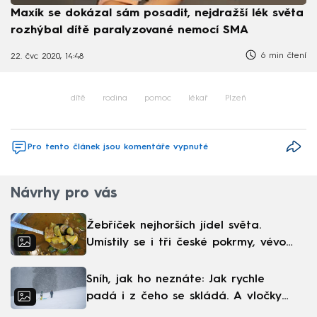
Maxík se dokázal sám posadit, nejdražší lék světa
rozhýbal dítě paralyzované nemocí SMA
6 min čtení
22. čvc 2020, 14:48
dítě
rodina
pomoc
lékař
Plzeň
Pro tento článek jsou komentáře vypnuté
Návrhy pro vás
Žebříček nejhorších jídel světa.
Umístily se i tři české pokrmy, vévodí
skandinávská kuchyně
Sníh, jak ho neznáte: Jak rychle
padá i z čeho se skládá. A vločky
nejsou bílé