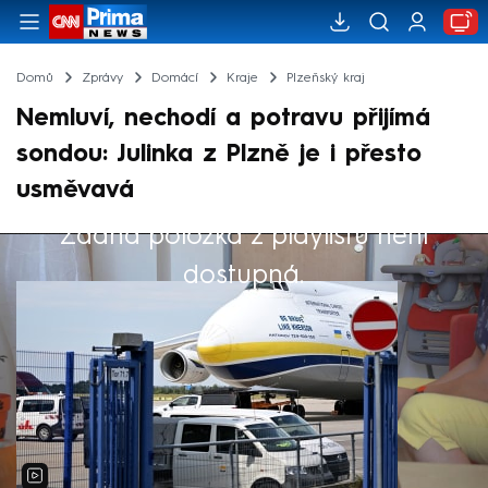
Domů
Zprávy
Domácí
Kraje
Plzeňský kraj
Nemluví, nechodí a potravu přijímá
sondou: Julinka z Plzně je i přesto
usměvavá
Žádná položka z playlistu není
Výběr redakce
dostupná.