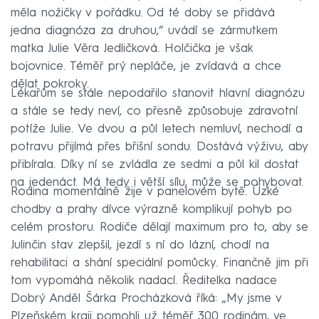
měla nožičky v pořádku. Od té doby se přidává
jedna diagnóza za druhou,“ uvádí se zármutkem
matka Julie Věra Jedličková. Holčička je však
bojovnice. Téměř prý nepláče, je zvídavá a chce
dělat pokroky.
Lékařům se stále nepodařilo stanovit hlavní diagnózu
a stále se tedy neví, co přesně způsobuje zdravotní
potíže Julie. Ve dvou a půl letech nemluví, nechodí a
potravu přijímá přes břišní sondu. Dostává výživu, aby
přibírala. Díky ní se zvládla ze sedmi a půl kil dostat
na jedenáct. Má tedy i větší sílu, může se pohybovat.
Rodina momentálně žije v panelovém bytě. Úzké
chodby a prahy dívce výrazně komplikují pohyb po
celém prostoru. Rodiče dělají maximum pro to, aby se
Julinčin stav zlepšil, jezdí s ní do lázní, chodí na
rehabilitaci a shání speciální pomůcky. Finančně jim při
tom vypomáhá několik nadací. Ředitelka nadace
Dobrý Anděl Šárka Procházková říká: „My jsme v
Plzeňském kraji pomohli už téměř 300 rodinám, ve