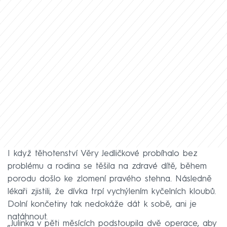
I když těhotenství Věry Jedličkové probíhalo bez
problému a rodina se těšila na zdravé dítě, během
porodu došlo ke zlomení pravého stehna. Následně
lékaři zjistili, že dívka trpí vychýlením kyčelních kloubů.
Dolní končetiny tak nedokáže dát k sobě, ani je
natáhnout.
„Julinka v pěti měsících podstoupila dvě operace, aby