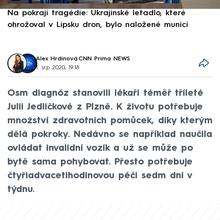
Na pokraji tragédie: Ukrajinské letadlo, které
P
ohrožoval v Lipsku dron, bylo naložené municí
e
Alex Hrdinová
,
CNN Prima NEWS
1. srp 2020, 19:18
Osm diagnóz stanovili lékaři téměř tříleté
Julii Jedličkové z Plzně. K životu potřebuje
množství zdravotních pomůcek, díky kterým
dělá pokroky. Nedávno se například naučila
ovládat invalidní vozík a už se může po
bytě sama pohybovat. Přesto potřebuje
čtyřiadvacetihodinovou péči sedm dní v
týdnu.