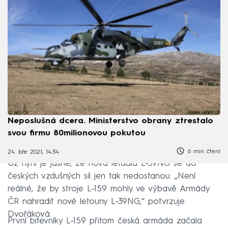
Neposlušná dcera. Ministerstvo obrany ztrestalo
svou firmu 80milionovou pokutou
6 min čtení
24. bře 2021, 14:34
Už nyní je jasné, že nová letadla L-39NG se do
českých vzdušných sil jen tak nedostanou. „Není
reálné, že by stroje L-159 mohly ve výbavě Armády
ČR nahradit nové letouny L-39NG,“ potvrzuje
Dvořáková.
První bitevníky L-159 přitom česká armáda začala