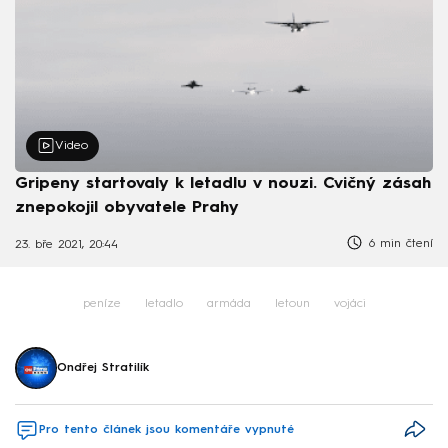
Video
Gripeny startovaly k letadlu v nouzi. Cvičný zásah
znepokojil obyvatele Prahy
6 min čtení
23. bře 2021, 20:44
peníze
letadlo
armáda
letoun
vojáci
Ondřej Stratilík
Pro tento článek jsou komentáře vypnuté