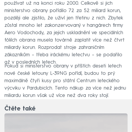
používat už na konci roku 2000. Celkově si jich
ministerstvo obrany pořídilo 72 za 52 miliard korun,
později ale zjistilo, že uživí jen třetinu z nich. Zbytek
zůstal mnoho let zakonzervovaný v hangárech firmy
Aero Vodochody, za jejich uskladnění ve speciálních
fóliích obrana musela továrně zaplatit více než čtvrt
miliardy korun. Rozprodat stroje zahraničním
zákazníkům – třeba iráckému letectvu – se podařilo
až v posledních letech.
Pokud si ministerstvo obrany v příštích deseti letech
nové české letouny L-39NG pořídí, budou to prý
maximálně čtyři kusy pro státní Centrum leteckého
výcviku v Pardubicích. Tento nákup za více než jednu
miliardu korun však už více než dva roky stojí.
Čtěte také