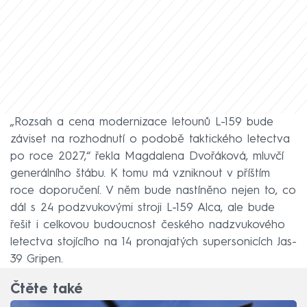
„Rozsah a cena modernizace letounů L-159 bude
záviset na rozhodnutí o podobě taktického letectva
po roce 2027,“ řekla Magdalena Dvořáková, mluvčí
generálního štábu. K tomu má vzniknout v příštím
roce doporučení. V něm bude nastíněno nejen to, co
dál s 24 podzvukovými stroji L-159 Alca, ale bude
řešit i celkovou budoucnost českého nadzvukového
letectva stojícího na 14 pronajatých supersonicích Jas-
39 Gripen.
Čtěte také