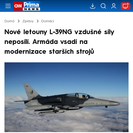
Domů
Zprávy
Domácí
Nové letouny L-39NG vzdušné síly
neposílí. Armáda vsadí na
modernizace starších strojů