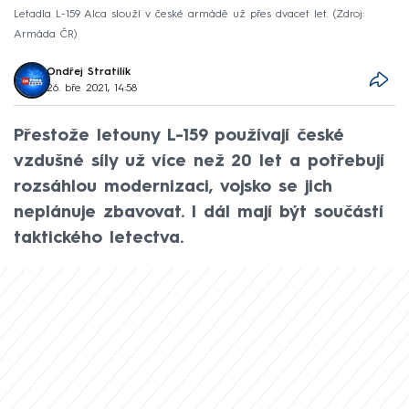
Letadla L-159 Alca slouží v české armádě už přes dvacet let.
Zdroj:
Armáda ČR
Ondřej Stratilík
26. bře 2021, 14:58
Přestože letouny L-159 používají české
vzdušné síly už více než 20 let a potřebují
rozsáhlou modernizaci, vojsko se jich
neplánuje zbavovat. I dál mají být součástí
taktického letectva.