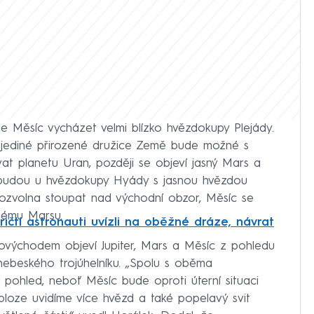
e Měsíc vycházet velmi blízko hvězdokupy Plejády.
d jediné přirozené družice Země bude možné s
t planetu Uran, později se objeví jasný Mars a
ty budou u hvězdokupy Hyády s jasnou hvězdou
pozvolna stoupat nad východní obzor, Měsíc se
nému Marsu.
ičtí astronauti uvízli na oběžné dráze, návrat
ovýchodem objeví Jupiter, Mars a Měsíc z pohledu
 nebeského trojúhelníku. „Spolu s oběma
 pohled, neboť Měsíc bude oproti úterní situaci
obloze uvidíme více hvězd a také popelavý svit