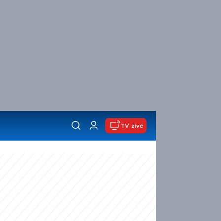
TV živě