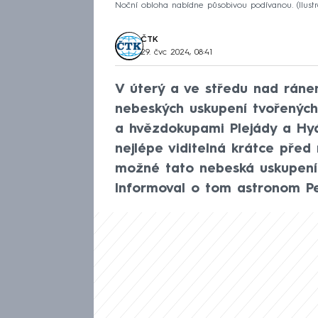
Noční obloha nabídne působivou podívanou. (Ilustr
ČTK
29. čvc 2024, 08:41
V úterý a ve středu nad ráne
nebeských uskupení tvořených 
a hvězdokupami Plejády a Hy
nejlépe viditelná krátce pře
možné tato nebeská uskupení 
Informoval o tom astronom Pe