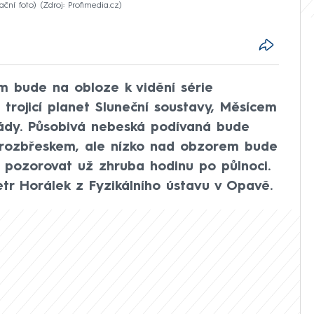
ační foto)
Zdroj: Profimedia.cz
m bude na obloze k vidění série
trojicí planet Sluneční soustavy, Měsícem
ády. Působivá nebeská podívaná bude
d rozbřeskem, ale nízko nad obzorem bude
pozorovat už zhruba hodinu po půlnoci.
tr Horálek z Fyzikálního ústavu v Opavě.