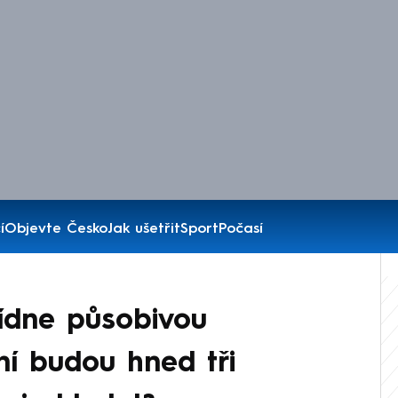
í
Objevte Česko
Jak ušetřit
Sport
Počasí
ídne působivou
ní budou hned tři