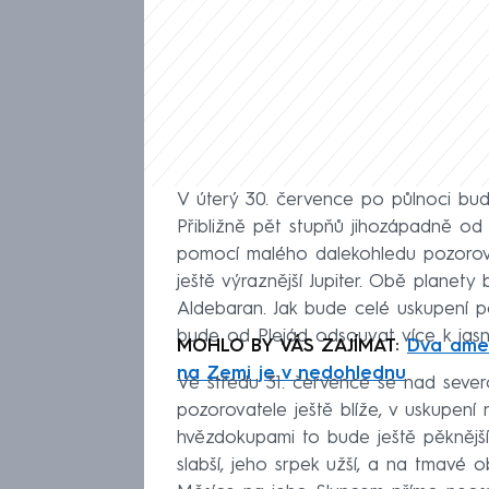
V úterý 30. července po půlnoci bud
Přibližně pět stupňů jihozápadně o
pomocí malého dalekohledu pozorova
ještě výraznější Jupiter. Obě plane
Aldebaran. Jak bude celé uskupení 
bude od Plejád odsouvat více k jas
MOHLO BY VÁS ZAJÍMAT:
Dva amer
na Zemi je v nedohlednu
Ve středu 31. července se nad sever
pozorovatele ještě blíže, v uskupení
hvězdokupami to bude ještě pěknější
slabší, jeho srpek užší, a na tmavé 