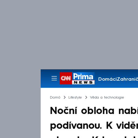
Domácí
Zahranič
Pořady
Domů
Lifestyle
Věda a technologie
Noční obloha nab
podívanou. K vidě