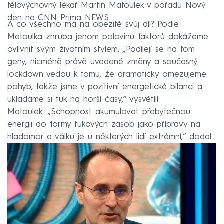
tělovýchovný lékař Martin Matoulek v pořadu Nový
den na CNN Prima NEWS.
A co všechno má na obezitě svůj díl? Podle
Matoulka zhruba jenom polovinu faktorů dokážeme
ovlivnit svým životním stylem. „Podílejí se na tom
geny, nicméně právě uvedené změny a současný
lockdown vedou k tomu, že dramaticky omezujeme
pohyb, takže jsme v pozitivní energetické bilanci a
ukládáme si tuk na horší časy,“ vysvětlil
Matoulek. „Schopnost akumulovat přebytečnou
energii do formy tukových zásob jako přípravy na
hladomor a válku je u některých lidí extrémní,“ dodal.