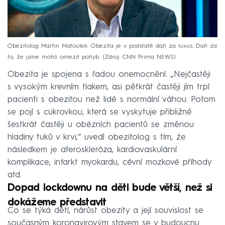
Obezitolog Martin Matoulek: Obezita je v podstatě daň za luxus. Daň za
to, že jsme mohli omezit pohyb.
Zdroj: CNN Prima NEWS
Obezita je spojena s řadou onemocnění. „Nejčastěji
s vysokým krevním tlakem, asi pětkrát častěji jím trpí
pacienti s obezitou než lidé s normální váhou. Potom
se pojí s cukrovkou, která se vyskytuje přibližně
šestkrát častěji u obézních pacientů se změnou
hladiny tuků v krvi,“ uvedl obezitolog s tím, že
následkem je ateroskleróza, kardiovaskulární
komplikace, infarkt myokardu, cévní mozkové příhody
atd.
Dopad lockdownu na děti bude větší, než si
dokážeme představit
Co se týká dětí, nárůst obezity a její souvislost se
současným koronavirovým stavem se v budoucnu