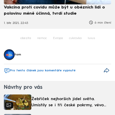
Vakcína proti covidu může být u obézních lidí o
polovinu méně účinná, tvrdí studie
6 min čtení
1. bře 2021, 22:45
obezita
nemoc
Evropa
cukrovka
luxus
tom
Pro tento článek jsou komentáře vypnuté
Návrhy pro vás
Žebříček nejhorších jídel světa.
Umístily se i tři české pokrmy, vévodí
skandinávská kuchyně