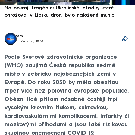
Na pokraji tragédie: Ukrajinské letadlo, které
P
ohrožoval v Lipsku dron, bylo naložené municí
e
tom
4. bře 2021, 18:38
Podle Světové zdravotnické organizace
(WHO) zaujímá Česká republika sedmé
místo v žebříčku nejobéznějších zemí v
Evropě. Do roku 2030 by měla obezitou
trpět více než polovina evropské populace.
Obézní lidé přitom násobně častěji trpí
vysokým krevním tlakem, cukrovkou,
kardiovaskulárními komplikacemi, infarkty či
mozkovými příhodami a jsou také rizikovou
skupinou onemocnění COVID-19.