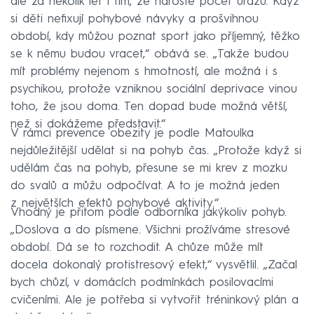
ale za několik let i tím, že naroste počet úrazů. Když
si děti nefixují pohybové návyky a prošvihnou
období, kdy můžou poznat sport jako příjemný, těžko
se k němu budou vracet,“ obává se. „Takže budou
mít problémy nejenom s hmotností, ale možná i s
psychikou, protože vzniknou sociální deprivace vinou
toho, že jsou doma. Ten dopad bude možná větší,
než si dokážeme představit.“
V rámci prevence obezity je podle Matoulka
nejdůležitější udělat si na pohyb čas. „Protože když si
udělám čas na pohyb, přesune se mi krev z mozku
do svalů a můžu odpočívat. A to je možná jeden
z největších efektů pohybové aktivity.“
Vhodný je přitom podle odborníka jakýkoliv pohyb.
„Doslova a do písmene. Všichni prožíváme stresové
období. Dá se to rozchodit. A chůze může mít
docela dokonalý protistresový efekt,“ vysvětlil. „Začal
bych chůzí, v domácích podmínkách posilovacími
cvičeními. Ale je potřeba si vytvořit tréninkový plán a