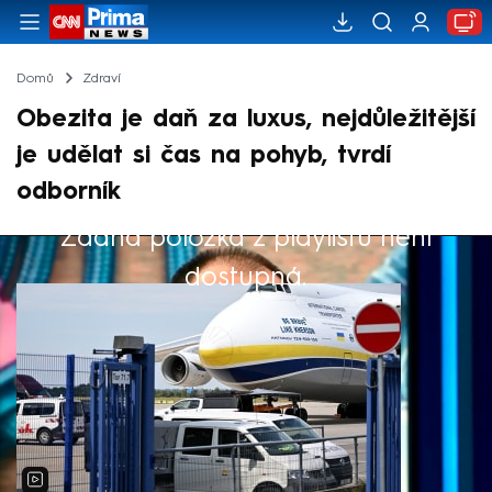
Domů
Zdraví
Obezita je daň za luxus, nejdůležitější
je udělat si čas na pohyb, tvrdí
odborník
Žádná položka z playlistu není
Výběr redakce
dostupná.