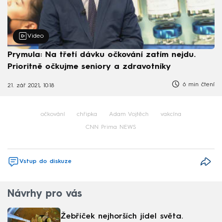
Video
Prymula: Na třetí dávku očkování zatím nejdu.
Prioritně očkujme seniory a zdravotníky
6 min čtení
21. zář 2021, 10:18
očkování
chřipka
Adam Vojtěch
vakcína
CNN Prima NEWS
Vstup do diskuze
Návrhy pro vás
Žebříček nejhorších jídel světa.