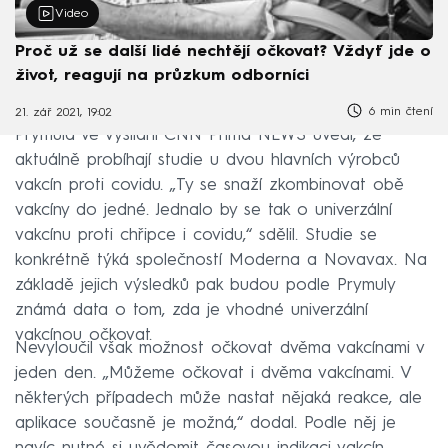
Video
Proč už se další lidé nechtějí očkovat? Vždyť jde o
život, reagují na průzkum odborníci
6 min čtení
21. zář 2021, 19:02
Prymula ve vysílání CNN Prima NEWS uvedl, že
aktuálně probíhají studie u dvou hlavních výrobců
vakcín proti covidu. „Ty se snaží zkombinovat obě
vakcíny do jedné. Jednalo by se tak o univerzální
vakcínu proti chřipce i covidu,“ sdělil. Studie se
konkrétně týká společností Moderna a Novavax. Na
základě jejich výsledků pak budou podle Prymuly
známá data o tom, zda je vhodné univerzální
vakcínou očkovat.
Nevyloučil však možnost očkovat dvěma vakcínami v
jeden den. „Můžeme očkovat i dvěma vakcínami. V
některých případech může nastat nějaká reakce, ale
aplikace současně je možná,“ dodal. Podle něj je