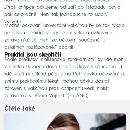
navíc nutné si uvědomit časovou indikaci vakcín.
„Proti chřipce očkujeme od září do listopadu, covid
pak celoročně. Není tak jednoduché to sladit,“
vysvětlil.
Možné očkování univerzální vakcínou by se tak týkalo
především seniorů ve vysokém věku a rizikových
zdravotníků. „U nich lze očkovat současně, u
ostatních rozfázovaně,“ doplnil.
Praktici jsou skeptičtí
Podle představ ministerstva zdravotnictví by lidé mohli
v příštích týdnech dostat obě očkování současně. „I
lidé, kteří například půjdou na třetí dávku očkování ke
svému praktickému lékaři, mohou dávku dostat
zároveň s vakcínou proti chřipce,“ uvedl ministr
zdravotnictví Adam Vojtěch (za ANO).
Čtěte také