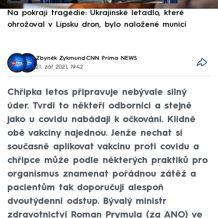
Na pokraji tragédie: Ukrajinské letadlo, které
P
ohrožoval v Lipsku dron, bylo naložené municí
e
Zbyněk Zykmund
,
CNN Prima NEWS
21. zář 2021, 19:42
Chřipka letos připravuje nebývale silný
úder. Tvrdí to někteří odborníci a stejně
jako u covidu nabádají k očkování. Klidně
obě vakcíny najednou. Jenže nechat si
současně aplikovat vakcínu proti covidu a
chřipce může podle některých praktiků pro
organismus znamenat pořádnou zátěž a
pacientům tak doporučují alespoň
dvoutýdenní odstup. Bývalý ministr
zdravotnictví Roman Prymula (za ANO) ve