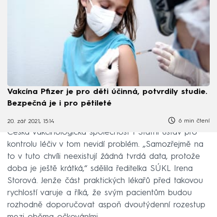
Vakcína Pfizer je pro děti účinná, potvrdily studie.
Bezpečná je i pro pětileté
6 min čtení
20. zář 2021, 15:14
Česká vakcinologická společnost i Státní ústav pro
kontrolu léčiv v tom nevidí problém. „Samozřejmě na
to v tuto chvíli neexistují žádná tvrdá data, protože
doba je ještě krátká,“ sdělila ředitelka SÚKL Irena
Storová. Jenže část praktických lékařů před takovou
rychlostí varuje a říká, že svým pacientům budou
rozhodně doporučovat aspoň dvoutýdenní rozestup