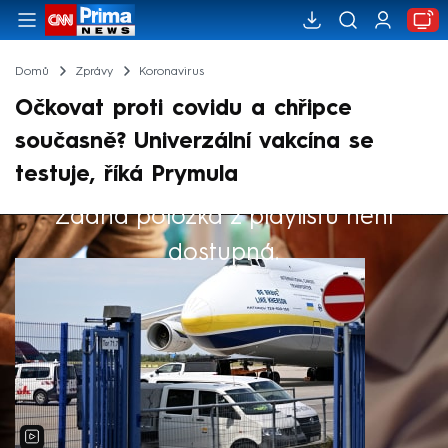
Domů
Zprávy
Koronavirus
Očkovat proti covidu a chřipce
současně? Univerzální vakcína se
testuje, říká Prymula
Žádná položka z playlistu není
Výběr redakce
dostupná.