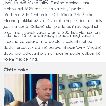
mezi oběma očkováními.
„Jsou to dvě různé látky. Z mého pohledu tam
mohou být těžší reakce na vakcínu,“ podotkl
předseda Sdružení praktických lékařů Petr Šonka.
Mnoho praktiků už vakcíny proti chřipce dostalo, další
jsou na cestě. Celkově stát pro letošní rok objednal
přes milion dávek vakcíny, asi o 200 tisíc víc než loni.
Lidé nad 65 let a chronicky nemocní mají vakcíny
hrazené ze zdravotního pojištění, ostatní mohou
dostat příspěvek od své zdravotní pojišťovny. Vhodná
doba pro očkování proti chřipce je podle odborníků
kolem měsíce října.
Čtěte také