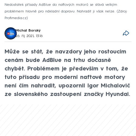
Nedostatek přísady AdBlue do naftových motorů se stává velkým
problémem hlavně pro nákladní dopravu. Nahradit ji však nelze.
Zdroj:
Profimedia.cz
Michal Borský
26. říj 2021, 13:16
Může se stát, že navzdory jeho rostoucím
cenám bude AdBlue na trhu dočasně
chybět. Problémem je především v tom, že
tuto přísadu pro moderní naftové motory
není čím nahradit, upozornil Igor Michalovič
ze slovenského zastoupení značky Hyundai.