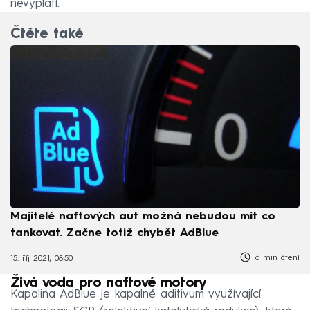
nevyplatí.
Čtěte také
Majitelé naftových aut možná nebudou mít co
tankovat. Začne totiž chybět AdBlue
6 min čtení
15. říj 2021, 08:50
Živá voda pro naftové motory
Kapalina AdBlue je kapalné aditivum využívající