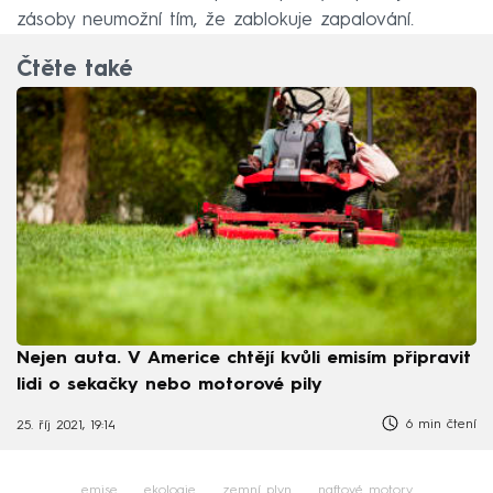
zásoby neumožní tím, že zablokuje zapalování.
Čtěte také
Nejen auta. V Americe chtějí kvůli emisím připravit
lidi o sekačky nebo motorové pily
6 min čtení
25. říj 2021, 19:14
emise
ekologie
zemní plyn
naftové motory