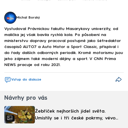
Michal Borský
Vystudoval Právnickou fakultu Masarykovy univerzity, od
malička jej však bavila rychlá kola. Po působení na
ministerstvu dopravy pracoval postupně jako šéfredaktor
časopisů AUTO7 a Auto Motor a Sport Classic, přispíval i
do řady dalších odborných periodik. Kromě motorismu jsou
jeho zájmem také moderní dějiny a sport. V CNN Prima
NEWS pracuje od roku 2021.
Vstup do diskuze
Návrhy pro vás
Žebříček nejhorších jídel světa.
Umístily se i tři české pokrmy, vévodí
skandinávská kuchyně