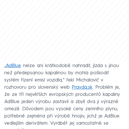
„
AdBlue
nelze ani krátkodobě nahradit, jízda s jinou
než předepsanou kapalinou by mohla poškodit
systém řízení emisí vozidla,“ řekl Michalovič v
rozhovoru pro slovenský web
Pravda.sk
. Problém je,
že ze tří největších evropských producentů kapaliny
AdBlue jeden výrobu zastavil a zbylí dva ji výrazně
omezili. Důvodem jsou vysoké ceny zemního plynu,
potřebné zejména při výrobě hnojiv, jichž je AdBlue
vedlejším derivátem. Vyrábět jej samostatně se