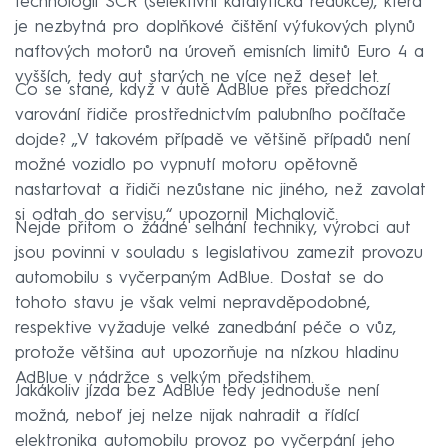
technologii SCR (selektivní katalytická redukce), která
je nezbytná pro doplňkové čištění výfukových plynů
naftových motorů na úroveň emisních limitů Euro 4 a
vyšších, tedy aut starých ne více než deset let.
Co se stane, když v autě AdBlue přes předchozí
varování řidiče prostřednictvím palubního počítače
dojde? „V takovém případě ve většině případů není
možné vozidlo po vypnutí motoru opětovně
nastartovat a řidiči nezůstane nic jiného, než zavolat
si odtah do servisu,“ upozornil Michalovič.
Nejde přitom o žádné selhání techniky, výrobci aut
jsou povinni v souladu s legislativou zamezit provozu
automobilu s vyčerpaným AdBlue. Dostat se do
tohoto stavu je však velmi nepravděpodobné,
respektive vyžaduje velké zanedbání péče o vůz,
protože většina aut upozorňuje na nízkou hladinu
AdBlue v nádržce s velkým předstihem.
Jakákoliv jízda bez AdBlue tedy jednoduše není
možná, neboť jej nelze nijak nahradit a řídící
elektronika automobilu provoz po vyčerpání jeho