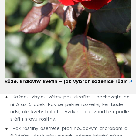
Růže, královny květin – jak vybrat sazenice růží?
Každou zbylou větev pak zkraťte – nechávejte na
ní 3 až 5 oček. Pak se pěkně rozvětví, keř bude
řidší, ale květy bohaté. Vždy se ale zařiďte i podle
stáří i stavu rostliny.
Pak rostliny ošetřete proti houbovým chorobám a