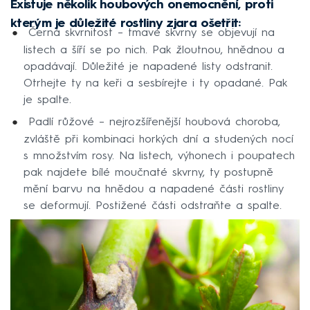
Existuje několik houbových onemocnění, proti
kterým je důležité rostliny zjara ošetřit:
Černá skvrnitost – tmavé skvrny se objevují na
listech a šíří se po nich. Pak žloutnou, hnědnou a
opadávají. Důležité je napadené listy odstranit.
Otrhejte ty na keři a sesbírejte i ty opadané. Pak
je spalte.
Padlí růžové – nejrozšířenější houbová choroba,
zvláště při kombinaci horkých dní a studených nocí
s množstvím rosy. Na listech, výhonech i poupatech
pak najdete bílé moučnaté skvrny, ty postupně
mění barvu na hnědou a napadené části rostliny
se deformují. Postižené části odstraňte a spalte.