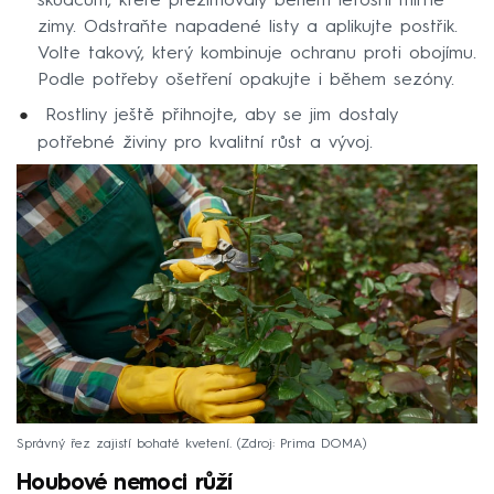
škůdcům, které přezimovaly během letošní mírné
zimy. Odstraňte napadené listy a aplikujte postřik.
Volte takový, který kombinuje ochranu proti obojímu.
Podle potřeby ošetření opakujte i během sezóny.
Rostliny ještě přihnojte, aby se jim dostaly
potřebné živiny pro kvalitní růst a vývoj.
Správný řez zajistí bohaté kvetení.
Zdroj: Prima DOMA
Houbové nemoci růží