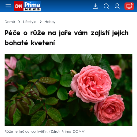
Domů
Lifestyle
Hobby
Péče o růže na jaře vám zajistí jejich
bohaté kvetení
Růže je královnou květin.
Zdroj: Prima DOMA