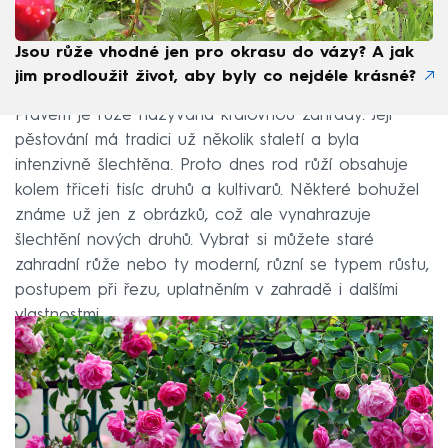
Jsou růže vhodné jen pro okrasu do vázy? A jak
jim prodloužit život, aby byly co nejdéle krásné?
Právem je růže nazývána královnou zahrady. Její
pěstování má tradici už několik staletí a byla
intenzivně šlechtěna. Proto dnes rod růží obsahuje
kolem třiceti tisíc druhů a kultivarů. Některé bohužel
známe už jen z obrázků, což ale vynahrazuje
šlechtění nových druhů. Vybrat si můžete staré
zahradní růže nebo ty moderní, různí se typem růstu,
postupem při řezu, uplatněním v zahradě i dalšími
vlastnostmi.