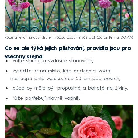
Růže a jejich pnoucí druhy můžou zdobit i váš plot.
Zdroj: Prima DOMA
Co se ale týká jejich pěstování, pravidla jsou pro
všechny stejná:
volte slunné a vzdušné stanoviště,
vysaďte je na místo, kde podzemní voda
nestoupá příliš vysoko, cca 50 cm pod povrch,
půda by měla být propustná a bohatá na živiny,
růže potřebují hlavně vápník.