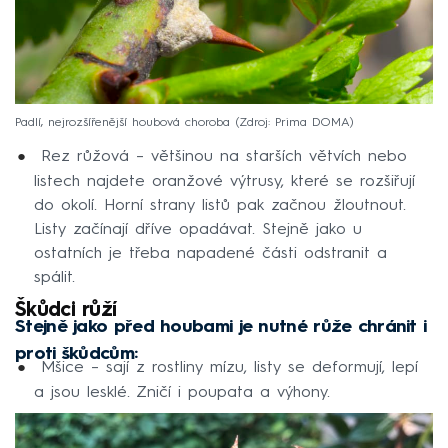
Padlí, nejrozšířenější houbová choroba
Zdroj: Prima DOMA
Rez růžová – většinou na starších větvích nebo
listech najdete oranžové výtrusy, které se rozšiřují
do okolí. Horní strany listů pak začnou žloutnout.
Listy začínají dříve opadávat. Stejně jako u
ostatních je třeba napadené části odstranit a
spálit.
Škůdci růží
Stejně jako před houbami je nutné růže chránit i
proti škůdcům:
Mšice – sají z rostliny mízu, listy se deformují, lepí
a jsou lesklé. Zničí i poupata a výhony.