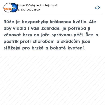
Prima DOMA
,
Lenka Tajbrová
13. kvě 2021, 18:00
Růže je bezpochyby královnou květin. Ale
aby vládla i vaší zahradě, je potřeba jí
věnovat brzy na jaře správnou péči. Řez a
postřik proti chorobám a škůdcům jsou
stěžejní pro brzké a bohaté kvetení.