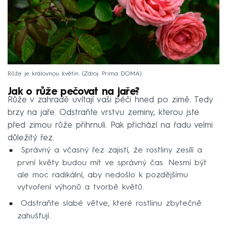
Růže je královnou květin.
Zdroj: Prima DOMA
Jak o růže pečovat na jaře?
Růže v zahradě uvítají vaši péči hned po zimě. Tedy
brzy na jaře. Odstraňte vrstvu zeminy, kterou jste
před zimou růže přihrnuli. Pak přichází na řadu velmi
důležitý řez.
Správný a včasný řez zajistí, že rostliny zesílí a
první květy budou mít ve správný čas. Nesmí být
ale moc radikální, aby nedošlo k pozdějšímu
vytvoření výhonů a tvorbě květů.
Odstraňte slabé větve, které rostlinu zbytečně
zahušťují.