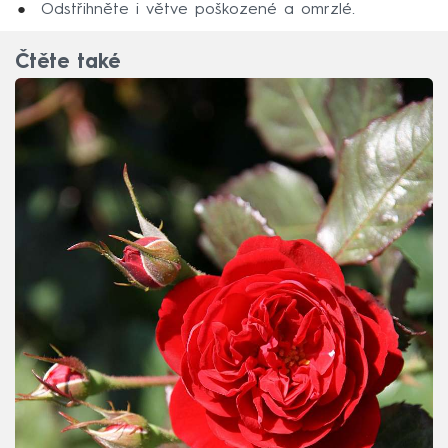
Odstřihněte i větve poškozené a omrzlé.
Čtěte také