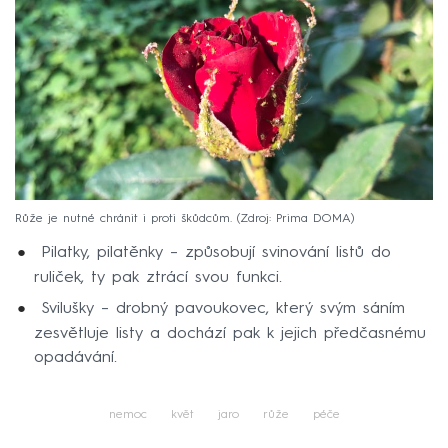
Růže je nutné chránit i proti škůdcům.
Zdroj: Prima DOMA
Pilatky, pilatěnky – způsobují svinování listů do
ruliček, ty pak ztrácí svou funkci.
Svilušky – drobný pavoukovec, který svým sáním
zesvětluje listy a dochází pak k jejich předčasnému
opadávání.
nemoc
květ
jaro
růže
péče