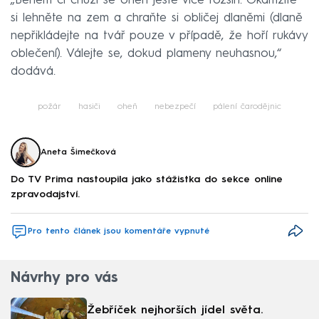
„Během či chůzí se oheň ještě více rozšíří. Okamžitě
si lehněte na zem a chraňte si obličej dlaněmi (dlaně
nepřikládejte na tvář pouze v případě, že hoří rukávy
oblečení). Válejte se, dokud plameny neuhasnou,“
dodává.
požár
hasiči
oheň
nebezpečí
pálení čarodějnic
Aneta Šimečková
Do TV Prima nastoupila jako stážistka do sekce online
zpravodajství.
Pro tento článek jsou komentáře vypnuté
Návrhy pro vás
Žebříček nejhorších jídel světa.