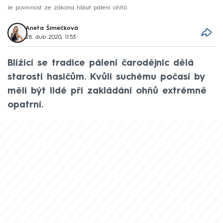
Je povinnost ze zákona hlásit pálení ohňů.
Aneta Šimečková
28. dub 2020, 11:53
Blížící se tradice pálení čarodějnic dělá
starosti hasičům. Kvůli suchému počasí by
měli být lidé při zakládání ohňů extrémně
opatrní.