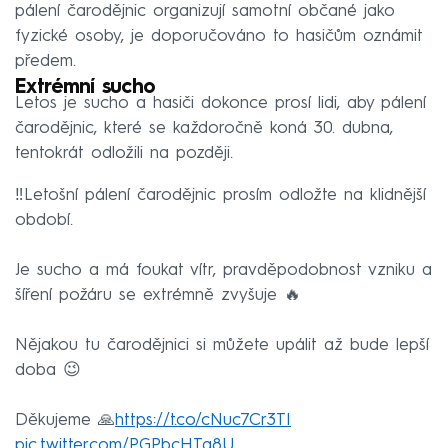
pálení čarodějnic organizují samotní občané jako
fyzické osoby, je doporučováno to hasičům oznámit
předem.
Extrémní sucho
Letos je sucho a hasiči dokonce prosí lidi, aby pálení
čarodějnic, které se každoročně koná 30. dubna,
tentokrát odložili na později.
‼️Letošní pálení čarodějnic prosím odložte na klidnější
období.
Je sucho a má foukat vítr, pravděpodobnost vzniku a
šíření požáru se extrémně zvyšuje 🔥
Nějakou tu čarodějnici si můžete upálit až bude lepší
doba 😉
Děkujeme 🙏
https://t.co/cNuc7Cr3TI
pic.twitter.com/PGPbcHTg8U