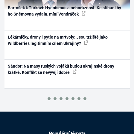
Bartošek k Turkovi: Hyenismus a nehoráznost. Ke stíhání by
ho Sněmovna vydala, míní Vondráček
Lékárničky, drony i pytle na mrtvoly: Jsou tržiště jako
Wildberries legitimním cílem Ukrajiny?
Šándor: Na masy ruských vojáků budou ukrajinské drony
krátké. Konflikt se nevyvíjí dobře
Populární témata