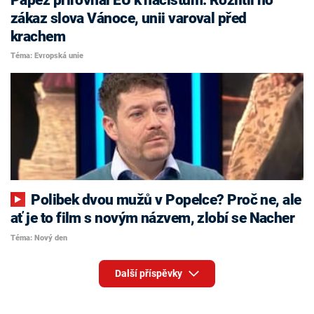
zákaz slova Vánoce, unii varoval před
krachem
Téma: Evropská unie
Polibek dvou mužů v Popelce? Proč ne, ale
ať je to film s novým názvem, zlobí se Nacher
Téma: Nový den
Další příspěvky