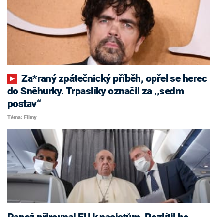
Za*raný zpátečnický příběh, opřel se herec
do Sněhurky. Trpaslíky označil za ‚‚sedm
postav‘‘
Téma: Filmy
Papež přirovnal EU k nacistům. Rozlítil ho