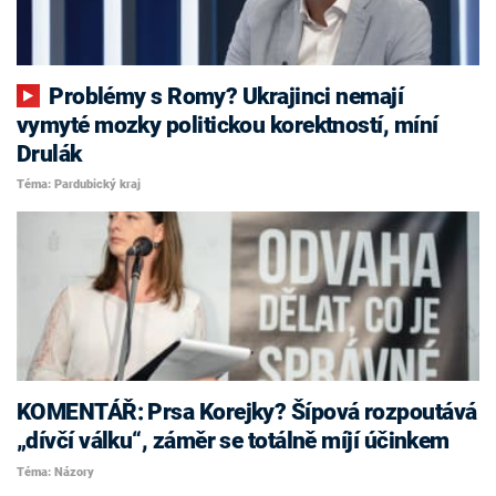
Problémy s Romy? Ukrajinci nemají
vymyté mozky politickou korektností, míní
Drulák
Téma: Pardubický kraj
KOMENTÁŘ: Prsa Korejky? Šípová rozpoutává
„dívčí válku“, záměr se totálně míjí účinkem
Téma: Názory