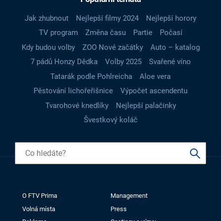
Jak zhubnout
Nejlepší filmy 2024
Nejlepší horory
TV program
Změna času
Partie
Počasí
Kdy budou volby
ZOO Nové začátky
Auto – katalog
7 pádů Honzy Dědka
Volby 2025
Svařené víno
Tatarák podle Pohlreicha
Aloe vera
Pěstování lichořeřišnice
Výpočet ascendentu
Tvarohové knedlíky
Nejlepší palačinky
Švestkový koláč
O FTV Prima
Management
Volná místa
Press