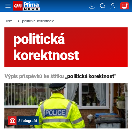
Domů
politická korektnost
politická
korektnost
Výpis příspěvků ke štítku
„politická korektnost“
8 fotografií