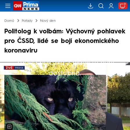
Domů
Pořady
Nový den
Politolog k volbám: Výchovný pohlavek
pro ČSSD, lidé se bojí ekonomického
koronaviru
Žádná položka z playlistu není
Výběr redakce
dostupná.