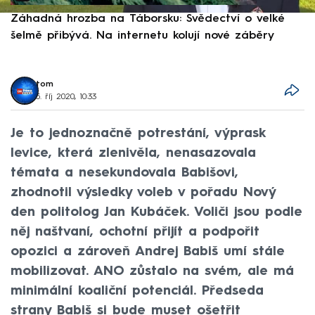
Záhadná hrozba na Táborsku: Svědectví o velké
S
šelmě přibývá. Na internetu kolují nové záběry
d
tom
5. říj 2020, 10:33
Je to jednoznačně potrestání, výprask
levice, která zlenivěla, nenasazovala
témata a nesekundovala Babišovi,
zhodnotil výsledky voleb v pořadu Nový
den politolog Jan Kubáček. Voliči jsou podle
něj naštvaní, ochotní přijít a podpořit
opozici a zároveň Andrej Babiš umí stále
mobilizovat. ANO zůstalo na svém, ale má
minimální koaliční potenciál. Předseda
strany Babiš si bude muset ošetřit