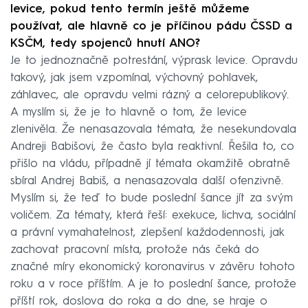
levice, pokud tento termín ještě můžeme
používat, ale hlavně co je příčinou pádu ČSSD a
KSČM, tedy spojenců hnutí ANO?
Je to jednoznačně potrestání, výprask levice. Opravdu
takový, jak jsem vzpomínal, výchovný pohlavek,
záhlavec, ale opravdu velmi rázný a celorepublikový.
A myslím si, že je to hlavně o tom, že levice
zlenivěla. Že nenasazovala témata, že nesekundovala
Andreji Babišovi, že často byla reaktivní. Řešila to, co
přišlo na vládu, případně jí témata okamžitě obratně
sbíral Andrej Babiš, a nenasazovala další ofenzivně.
Myslím si, že teď to bude poslední šance jít za svým
voličem. Za tématy, která řeší: exekuce, lichva, sociální
a právní vymahatelnost, zlepšení každodennosti, jak
zachovat pracovní místa, protože nás čeká do
značné míry ekonomický koronavirus v závěru tohoto
roku a v roce příštím. A je to poslední šance, protože
příští rok, doslova do roka a do dne, se hraje o