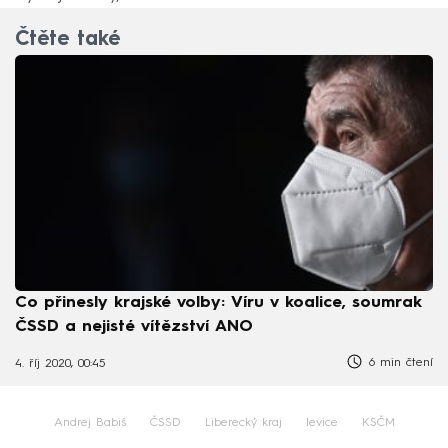
Čtěte také
Co přinesly krajské volby: Víru v koalice, soumrak
ČSSD a nejisté vítězství ANO
6 min čtení
4. říj 2020, 00:45
Andrej Babiš
ČSSD
Liberecký kraj
levice
KSČM