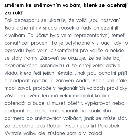
směrem ke sněmovním volbám, které se odehrají
za rok?
Tak bezesporu se ukazuje, že voliči jsou naštvaní.
Jsou ochotní i v situaci roušek a řady omezení jít
k volbám. Ta účast byla velmi reprezentativní, téměř
osmatřicet procent. To je úctyhodné v situaci, kdy to
opravdu bylo velmi diskomfortní pro voliče a někde
se stály fronty. Zároveň se ukazuje, že se lidé bojí
ekonomického koronaviru a že chtějí velmi aktivní
vládu, která řeší jejich témata. Jinak jsou ochotní přijít
a podpořit opozici a zároveň Andrej Babiš umí stále
mobilizovat, protože v regionálních volbách prakticky
zůstal na svém. Jen má velmi minimální koaliční
potenciál a bude si muset ošetřit, vypěstovat nebo
podpořit nějakého potencionálního koaličního
partnera po sněmovních volbách, jinak se může stát,
že dopadne jako Robert Fico nebo Jiří Paroubek.
Vyhraje volby, ale zůstane sám a v izolaci.