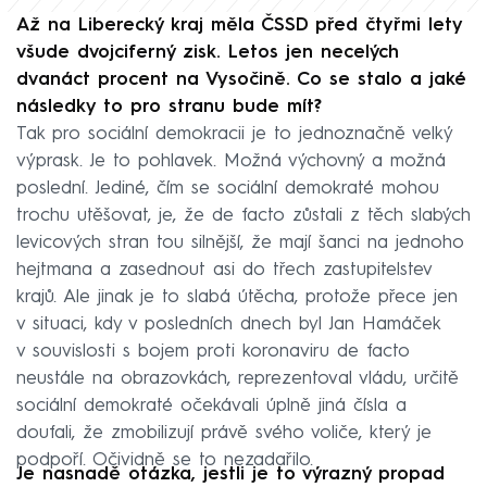
Až na Liberecký kraj měla ČSSD před čtyřmi lety
všude dvojciferný zisk. Letos jen necelých
dvanáct procent na Vysočině. Co se stalo a jaké
následky to pro stranu bude mít?
Tak pro sociální demokracii je to jednoznačně velký
výprask. Je to pohlavek. Možná výchovný a možná
poslední. Jediné, čím se sociální demokraté mohou
trochu utěšovat, je, že de facto zůstali z těch slabých
levicových stran tou silnější, že mají šanci na jednoho
hejtmana a zasednout asi do třech zastupitelstev
krajů. Ale jinak je to slabá útěcha, protože přece jen
v situaci, kdy v posledních dnech byl Jan Hamáček
v souvislosti s bojem proti koronaviru de facto
neustále na obrazovkách, reprezentoval vládu, určitě
sociální demokraté očekávali úplně jiná čísla a
doufali, že zmobilizují právě svého voliče, který je
podpoří. Očividně se to nezadařilo.
Je nasnadě otázka, jestli je to výrazný propad