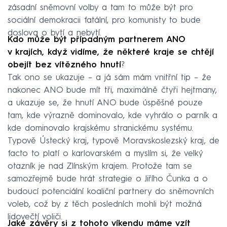
zásadní sněmovní volby a tam to může být pro
sociální demokracii fatální, pro komunisty to bude
doslova o bytí a nebytí.
Kdo může být případným partnerem ANO
v krajích, když vidíme, že některé kraje se chtějí
obejít bez vítězného hnutí
?
Tak ono se ukazuje – a já sám mám vnitřní tip – že
nakonec ANO bude mít tři, maximálně čtyři hejtmany,
a ukazuje se, že hnutí ANO bude úspěšné pouze
tam, kde výrazně dominovalo, kde vyhrálo o parník a
kde dominovalo krajskému stranickému systému.
Typově Ústecký kraj, typově Moravskoslezský kraj, de
facto to platí o karlovarském a myslím si, že velký
otazník je nad Zlínským krajem. Protože tam se
samozřejmě bude hrát strategie o Jiřího Čunka a o
budoucí potenciální koaliční partnery do sněmovních
voleb, což by z těch posledních mohli být možná
lidovečtí voliči.
Jaké závěry si z tohoto víkendu máme vzít