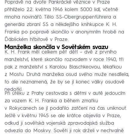
Popravě na dvoře Pankrácké věznice v Praze
přihlíželo 22. května 1946 kolem 5000 lidí, včetně
mnoha novinářů. Tělo SS-Obergruppenführera a
generála zbraní SS a někdejšího knihkupce K. H.
Franka po popravě skončilo v anonymním hrobě na
Ďáblickém hřbitově v Praze.
Manželka skončila v Sovětském svazu
K. H. Frank měl celkem pět dětí – dvě z prvního
manželství, které skončilo rozvodem v roce 1940, tři
pak z manželství s Karolou Blaschkeovou, lékařkou
z Mostu. Druhá manželka osud svého muže nesdílela,
to ale neznamená, že by se jí konec války osudově
nedotkl.
Při útěku z Prahy cestovala s dětmi v autě jedoucím
za vozem K. H. Franka a během zmatku
v Rokycanech se jí podařilo zatčení na čas uniknout.
Ještě v květnu 1945 se ale krátce objevila v Praze,
odkud ji sovětská vojenská zpravodajská služba
odvezla do Moskvy. Sověti ji rok drželi v nechvalně