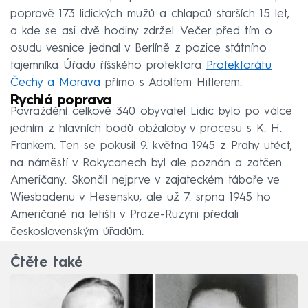
popravě 173 lidických mužů a chlapců starších 15 let,
a kde se asi dvě hodiny zdržel. Večer před tím o
osudu vesnice jednal v Berlíně z pozice státního
tajemníka Úřadu říšského protektora
Protektorátu
Čechy a Morava
přímo s Adolfem Hitlerem.
Rychlá poprava
Povraždění celkově 340 obyvatel Lidic bylo po válce
jedním z hlavních bodů obžaloby v procesu s K. H.
Frankem. Ten se pokusil 9. května 1945 z Prahy utéct,
na náměstí v Rokycanech byl ale poznán a zatčen
Američany. Skončil nejprve v zajateckém táboře ve
Wiesbadenu v Hesensku, ale už 7. srpna 1945 ho
Američané na letišti v Praze-Ruzyni předali
československým úřadům.
Čtěte také