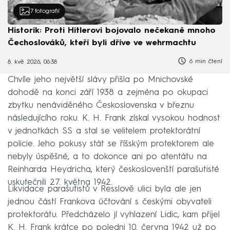
7
fotografií
Historik: Proti Hitlerovi bojovalo nečekaně mnoho
Čechoslováků, kteří byli dříve ve wehrmachtu
6 min čtení
8. kvě 2026, 06:38
Chvíle jeho největší slávy přišla po Mnichovské
dohodě na konci září 1938 a zejména po okupaci
zbytku nenáviděného Československa v březnu
následujícího roku. K. H. Frank získal vysokou hodnost
v jednotkách SS a stal se velitelem protektorátní
policie. Jeho pokusy stát se říšským protektorem ale
nebyly úspěšné, a to dokonce ani po atentátu na
Reinharda Heydricha, který českoslovenští parašutisté
uskutečnili 27. května 1942.
Likvidace parašutistů v Resslově ulici byla ale jen
jednou částí Frankova účtování s českými obyvateli
protektorátu. Předcházelo jí vyhlazení Lidic, kam přijel
K. H. Frank krátce po poledni 10. června 1942 už po