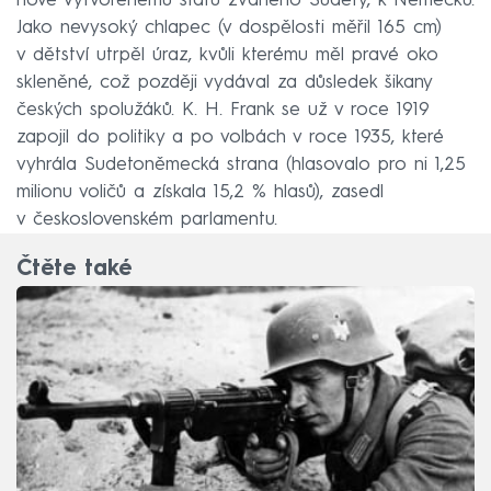
nově vytvořenému státu zvaného Sudety, k Německu.
Jako nevysoký chlapec (v dospělosti měřil 165 cm)
v dětství utrpěl úraz, kvůli kterému měl pravé oko
skleněné, což později vydával za důsledek šikany
českých spolužáků. K. H. Frank se už v roce 1919
zapojil do politiky a po volbách v roce 1935, které
vyhrála Sudetoněmecká strana (hlasovalo pro ni 1,25
milionu voličů a získala 15,2 % hlasů), zasedl
v československém parlamentu.
Čtěte také