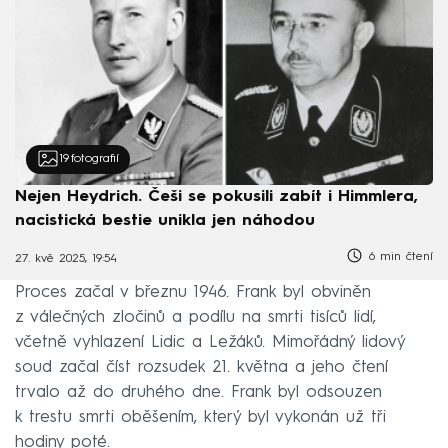
19
fotografií
Nejen Heydrich. Češi se pokusili zabít i Himmlera,
nacistická bestie unikla jen náhodou
6 min čtení
27. kvě 2025, 19:54
Proces začal v březnu 1946. Frank byl obviněn
z válečných zločinů a podílu na smrti tisíců lidí,
včetně vyhlazení Lidic a Ležáků. Mimořádný lidový
soud začal číst rozsudek 21. května a jeho čtení
trvalo až do druhého dne. Frank byl odsouzen
k trestu smrti oběšením, který byl vykonán už tři
hodiny poté.