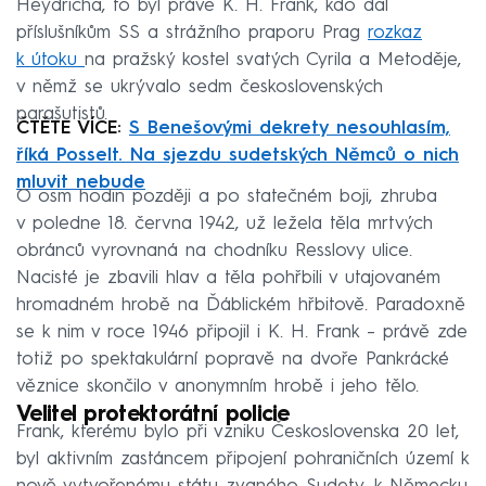
Heydricha, to byl právě K. H. Frank, kdo dal
příslušníkům SS a strážního praporu Prag
rozkaz
k útoku
na pražský kostel svatých Cyrila a Metoděje,
v němž se ukrývalo sedm československých
parašutistů.
ČTĚTE VÍCE:
S Benešovými dekrety nesouhlasím,
říká Posselt. Na sjezdu sudetských Němců o nich
mluvit nebude
O osm hodin později a po statečném boji, zhruba
v poledne 18. června 1942, už ležela těla mrtvých
obránců vyrovnaná na chodníku Resslovy ulice.
Nacisté je zbavili hlav a těla pohřbili v utajovaném
hromadném hrobě na Ďáblickém hřbitově. Paradoxně
se k nim v roce 1946 připojil i K. H. Frank – právě zde
totiž po spektakulární popravě na dvoře Pankrácké
věznice skončilo v anonymním hrobě i jeho tělo.
Velitel protektorátní policie
Frank, kterému bylo při vzniku Československa 20 let,
byl aktivním zastáncem připojení pohraničních území k