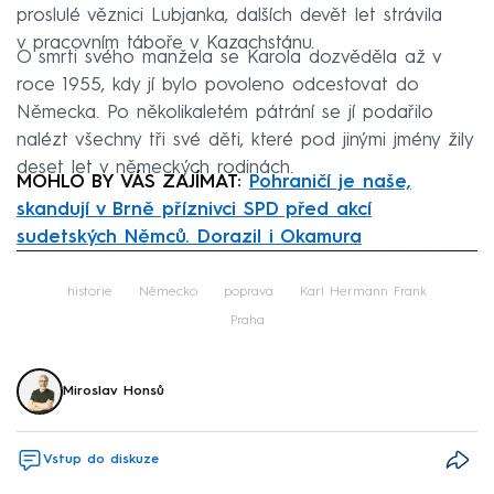
proslulé věznici Lubjanka, dalších devět let strávila
v pracovním táboře v Kazachstánu.
O smrti svého manžela se Karola dozvěděla až v
roce 1955, kdy jí bylo povoleno odcestovat do
Německa. Po několikaletém pátrání se jí podařilo
nalézt všechny tři své děti, které pod jinými jmény žily
deset let v německých rodinách.
MOHLO BY VÁS ZAJÍMAT:
Pohraničí je naše,
skandují v Brně příznivci SPD před akcí
sudetských Němců. Dorazil i Okamura
Failed to fetch
historie
Německo
poprava
Karl Hermann Frank
Praha
Miroslav Honsů
Vstup do diskuze