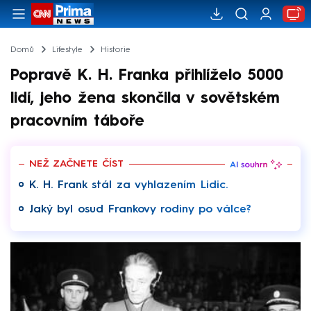
Domů
Lifestyle
Historie
Popravě K. H. Franka přihlíželo 5000
lidí, jeho žena skončila v sovětském
pracovním táboře
NEŽ ZAČNETE ČÍST
K. H. Frank stál za vyhlazením Lidic.
Jaký byl osud Frankovy rodiny po válce?