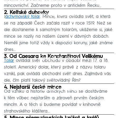
mincovnictví. Začneme proto v antickém Řecku...
2. Keltské duhovky
Failed to fetch
J
áchymovský tolar
. Mince, která ovládla svět, a která
se na západě Čech začala razit v roce 1519. Než se
ale dostaneme k samotným tolarům, ukážeme si, jaké
mince se razily na našem území v dávných dobách.
Neměli jsme totiž vždy k dispozici koruny, jaké známe
dnes…
3. Od Caesara ke Konstantinovi Velikému
Failed to fetch
Tolar
ovládal svět obchodu v období mezi 17. a 18.
století. Americký dolar, který právě z názvu tolaru
vznikl, pak ovládá obchodní svět dnes. Zajímává vás
ale, čím platil takový světovládný Řím?
4. Nejstarší české mince
Failed to fetch
Od vzniku a historie antických mincí se dostáváme
k těm vůbec nejstarším a zároveň prvním českým
mincím. A o těch si budeme povídat v knihovně
strahovského kláštera...