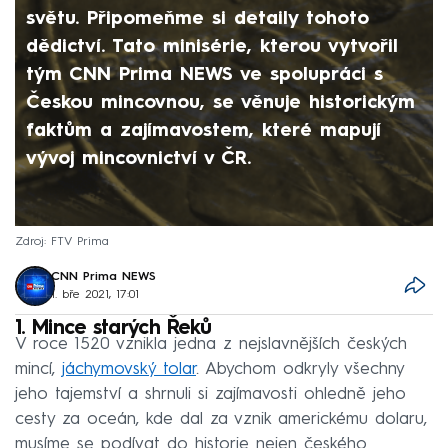
světu. Připomeňme si detaily tohoto
dědictví. Tato minisérie, kterou vytvořil
tým CNN Prima NEWS ve spolupráci s
Českou mincovnou, se věnuje historickým
faktům a zajímavostem, které mapují
vývoj mincovnictví v ČR.
Zdroj: FTV Prima
CNN Prima NEWS
1. bře 2021, 17:01
1. Mince starých Řeků
V roce 1520 vznikla jedna z nejslavnějších českých
mincí,
jáchymovský tolar
. Abychom odkryly všechny
jeho tajemství a shrnuli si zajímavosti ohledně jeho
cesty za oceán, kde dal za vznik americkému dolaru,
musíme se podívat do historie nejen českého