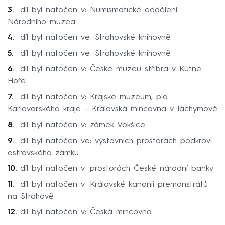
díl byl natočen v: Numismatické oddělení
Národního muzea
díl byl natočen ve: Strahovské knihovně
díl byl natočen ve: Strahovské knihovně
díl byl natočen v: České muzeu stříbra v Kutné
Hoře
díl byl natočen v: Krajské muzeum, p.o.
Karlovarského kraje – Královská mincovna v Jáchymově
díl byl natočen v: zámek Vokšice
díl byl natočen ve: výstavních prostorách podkroví
ostrovského zámku
díl byl natočen v: prostorách České národní banky
díl byl natočen v: Královské kanonii premonstrátů
na Strahově
díl byl natočen v: Česká mincovna