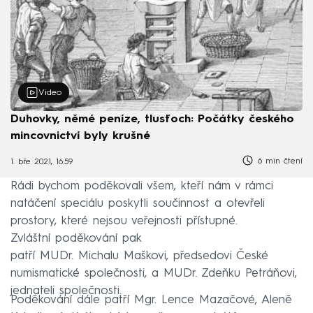
Video
Duhovky, němé peníze, tlusťoch: Počátky českého
mincovnictví byly krušné
6 min čtení
1. bře 2021, 16:59
Rádi bychom poděkovali všem, kteří nám v rámci
natáčení speciálu poskytli součinnost a otevřeli
prostory, které nejsou veřejnosti přístupné.
Zvláštní poděkování pak
patří MUDr. Michalu Maškovi, předsedovi České
numismatické společnosti, a MUDr. Zdeňku Petráňovi,
jednateli společnosti.
Poděkování dále patří Mgr. Lence Mazačové, Aleně