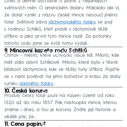
Dnes a denně slýcháme o jedné z nejsilnějších
světových měn. O americkém dolaru. Málokdo ale ví,
že dolar vznikl z názvu české mince nesoucí jméno
tolar. Světová sláva
jáchymovského tolaru
se pojí
s rodinou Schliků, kteří právě v Jáchymově těžili
stříbro a jako první tyto mince razili. Za potomky
tohoto rodu jsme se kvůli tomu vydali...
9. Mincovní kazeta rodu Schliků
Failed to fetch
Ostrov - město, které uchvátilo tisíce lidí. Město, kde
měli sídlo slavní Schlikové. Město, které bylo v těsné
blízkosti Jáchymova, kde se těžily tuny stříbra. Pojďte
se s námi podívat na jeho bohatsví a krásu za doby
vzniku
slavného tolaru
...
10. Česká koruna
Failed to fetch
Proslulý český tolar platil na našem území od roku
1520 až do roku 1857. Pak nastoupila mince, kterou
známe i dnes, a tou je koruna. Znáte její historie a
věděli jste, že...
11. Cena papíru?
Failed to fetch