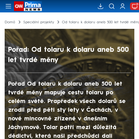
Domů
Speciální projekty
Od tolaru k dolaru aneb 500 let tvrdé měn
Pořad: Od tolaru k dolaru aneb 500
let tvrdé měny
Pořad Od tolaru k dolaru aneb 500 let
tvrdé měny mapuje cestu tolaru po
celém světě. Prapředek všech dolarů se
zrodil před pěti sty lety v Čechách, v
nové mincovně zřízené v dnešním
Jáchymově. Tolar patří mezi důležitá
dědictví, která naši předchůdci dali