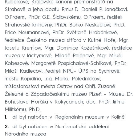
Kubelkové, Královské kanonii premonstrátů na
Strahově a jeho opatu Rmus.D. Danieli P. Janáčkovi,
O.Praem., PhDr. G.E. Šidlovskému, O.Praem., řediteli
Strahovské knihovny, PhDr. Bořku Neškudlovi, Ph.D.,
Erice Neumannové, PhDr. Světlaně Hrabánkové,
ředitelce Českého muzea stříbra v Kutné Hoře, Mgr.
Josefu Kremlovi, Mgr. Dominice Kožešníkové, ředitelce
muzea v Jáchymově, Miladě Palánové, Mgr. Miluši
Kobesové, Margaretě Pospíchalové-Schlikové, PhDr.
Miloši Kadlecovi, řediteli NPÚ- ÚPS na Sychrově,
městu Kopidlno, Ing. Marku Poledníčkovi,
místostarostovi města Ostrov nad Ohří, Zuzaně
Železné a Západočeskému muzeu Plzeň – Muzeu Dr.
Bohuslava Horáka v Rokycanech, doc. PhDr. Jiřímu
Militkému, Ph.D.
díl byl natočen v: Regionálním muzeum v Kolíně
díl byl natočen v: Numismatické oddělení
Národního muzea