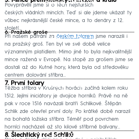
5. Mince přemyslovských knížat a králů
Failed to fetch
Povyprávěli jsme si o těch nejstarších
českých vládních mincích. Teď si ale jdeme ukázat ty
vůbec nejkrásnější české mince, a to denáry z 12.
století...
6. Pražské groše
Failed to fetch
Při našem pátrání za
českým tolarem
jsme narazili i
na pražský groš. Ten byl ve své době velice
významným platidlem. Mimo jiné to byla nejkvalitnější
mince ražená v Evropě. Na stopě za grošem jsme se
dostali až do Kutné hory, která byla od středověku
centrem dolování stříbra…
7. První tolary
Failed to fetch
Těžba stříbra v Krušných horách začíná kolem roku
1512. Jejími iniciátory je dvojice horníků. Právě na ně
pak v roce 1516 navázali bratři Schlikové. Štěpán
Schlik zde otevřel první doly. Po krátké době narazil
na bohatá ložiska stříbra. Téměř pod povrchem
horníci nacházeli až sto kilové stříbrné balvany...
8. Šlechtický rod Schliků
Failed to fetch