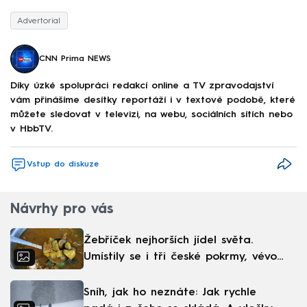
Advertorial
CNN Prima NEWS
Díky úzké spolupráci redakcí online a TV zpravodajství
vám přinášíme desítky reportáží i v textové podobě, které
můžete sledovat v televizi, na webu, sociálních sítích nebo
v HbbTV.
Vstup do diskuze
Návrhy pro vás
Žebříček nejhorších jídel světa.
Umístily se i tři české pokrmy, vévodí
skandinávská kuchyně
Sníh, jak ho neznáte: Jak rychle