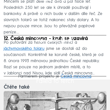
Mincemi se platí déle než dva a půl tisíce let.
Posledních 250 let se ale k úhradě používají i
bankovky. A právě o nich bude v dalším díle řeč. Ze
slavných tolarů se totiž nakonec staly dolary. A to
nejsou pouze mince. Jsou to převážně papírové
peníze....
12. Česká mincovna - kruh se uzavírá
Failed to fetch
Po putování za historií českých mincí a
jáchymovského tolaru
jsme se dostali až do
současnosti. Konkrétně ke koruně české, která je od
8. února 1993 měnovou jednotkou České republiky.
Razí se pouze na jednom jediném místě, a to
v Jablonci nad Nisou, kde sídlí Česká mincovna...
Partnerem projektu je
Česká mincovna
.
Failed to fetch
Čtěte také