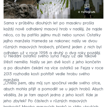
6 fotografií
Sama v průběhu dlouhých let po masakru prošla
každý nově odhalený masový hrob v naději, že najde
něco, co by patřilo jejímu muži nebo synovi. Ostatky
jejího manžela Hameda se nakonec našly ve dvou
různých masových hrobech, přičemž jeden z nich byl
odhalen už v roce 1998 a druhý o dva roky později.
U hledání ostatků svého syna Fejzy už ale takové
štěstí neměla. Našly se jen dvě kosti z jeho končetin
a po dlouhém čekání na více ostatků se Fejza v roce
2013 rozhodla kosti pohřbít vedle hrobu svého
manžela.
„Chtěla jsem, aby můj syn spočinul vedle svého otce,
abych mohla přijít a pomodlit se u jejich hrobů. Abych
věděla, že je tam aspoň jedna z jeho kostí. Kde je
jeho zbytek? Po částech v různých masových