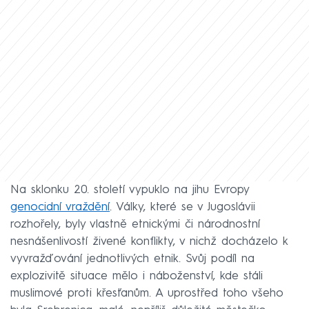
Na sklonku 20. století vypuklo na jihu Evropy
genocidní vraždění
. Války, které se v Jugoslávii
rozhořely, byly vlastně etnickými či národnostní
nesnášenlivostí živené konflikty, v nichž docházelo k
vyvražďování jednotlivých etnik. Svůj podíl na
explozivitě situace mělo i náboženství, kde stáli
muslimové proti křesťanům. A uprostřed toho všeho