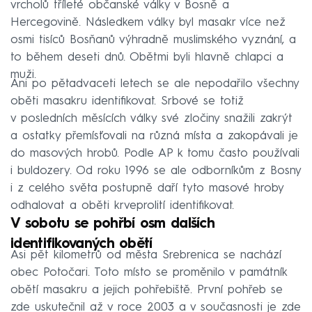
vrcholů tříleté občanské války v Bosně a
Hercegovině. Následkem války byl masakr více než
osmi tisíců Bosňanů výhradně muslimského vyznání, a
to během deseti dnů. Obětmi byli hlavně chlapci a
muži.
Ani po pětadvaceti letech se ale nepodařilo všechny
oběti masakru identifikovat. Srbové se totiž
v posledních měsících války své zločiny snažili zakrýt
a ostatky přemísťovali na různá místa a zakopávali je
do masových hrobů. Podle AP k tomu často používali
i buldozery. Od roku 1996 se ale odborníkům z Bosny
i z celého světa postupně daří tyto masové hroby
odhalovat a oběti krveprolití identifikovat.
V sobotu se pohřbí osm dalších
identifikovaných obětí
Asi pět kilometrů od města Srebrenica se nachází
obec Potočari. Toto místo se proměnilo v památník
obětí masakru a jejich pohřebiště. První pohřeb se
zde uskutečnil až v roce 2003 a v současnosti je zde