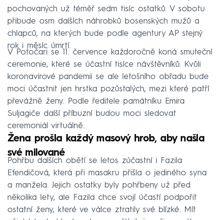
pochovaných už téměř sedm tisíc ostatků. V sobotu
přibude osm dalších náhrobků bosenských mužů a
chlapců, na kterých bude podle agentury AP stejný
rok i měsíc úmrtí.
V Potočari se 11. července každoročně koná smuteční
ceremonie, které se účastní tisíce návštěvníků. Kvůli
koronavirové pandemii se ale letošního obřadu bude
moci účastnit jen hrstka pozůstalých, mezi které patří
převážně ženy. Podle ředitele památníku Emira
Suljagiče další příbuzní budou moci sledovat
ceremoniál virtuálně.
Žena prošla každý masový hrob, aby našla
své milované
Pohřbu dalších obětí se letos zúčastní i Fazila
Efendičová, která při masakru přišla o jediného syna
a manžela. Jejich ostatky byly pohřbeny už před
několika lety, ale Fazila chce svojí účastí podpořit
ostatní ženy, které ve válce ztratily své blízké. Mít