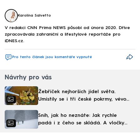
Karolína Salvetto
V redakci CNN Prima NEWS působí od února 2020. Dříve
zpracovávala zahraniční a lifestylové reportáže pro
iDNES.cz.
Pro tento článek jsou komentáře vypnuté
Návrhy pro vás
Žebříček nejhorších jídel světa.
Umístily se i tři české pokrmy, vévodí
skandinávská kuchyně
Sníh, jak ho neznáte: Jak rychle
padá i z čeho se skládá. A vločky
nejsou bílé