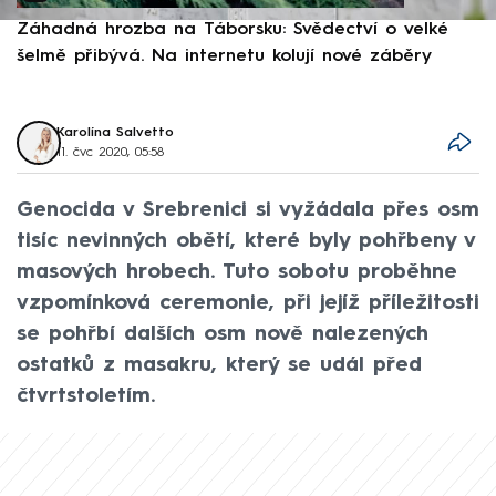
Záhadná hrozba na Táborsku: Svědectví o velké
S
šelmě přibývá. Na internetu kolují nové záběry
d
Karolína Salvetto
11. čvc 2020, 05:58
Genocida v Srebrenici si vyžádala přes osm
tisíc nevinných obětí, které byly pohřbeny v
masových hrobech. Tuto sobotu proběhne
vzpomínková ceremonie, při jejíž příležitosti
se pohřbí dalších osm nově nalezených
ostatků z masakru, který se udál před
čtvrtstoletím.