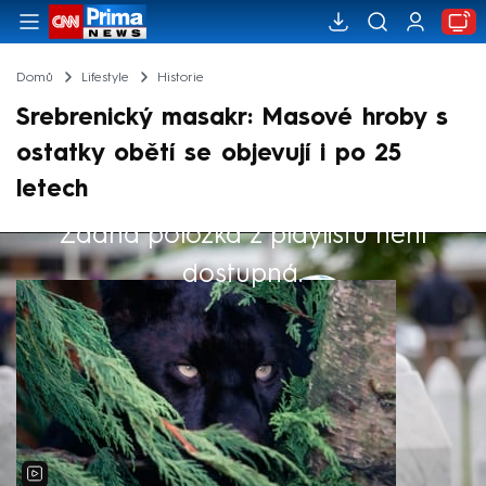
Domů
Lifestyle
Historie
Srebrenický masakr: Masové hroby s
ostatky obětí se objevují i po 25
letech
Žádná položka z playlistu není
Výběr redakce
dostupná.