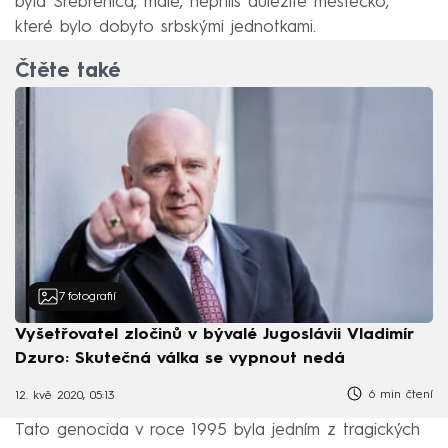
byla Srebrenica, malé, nepříliš důležité městečko,
které bylo dobyto srbskými jednotkami.
Čtěte také
7
fotografií
Vyšetřovatel zločinů v bývalé Jugoslávii Vladimír
Dzuro: Skutečná válka se vypnout nedá
6 min čtení
12. kvě 2020, 05:13
Tato genocida v roce 1995 byla jedním z tragických