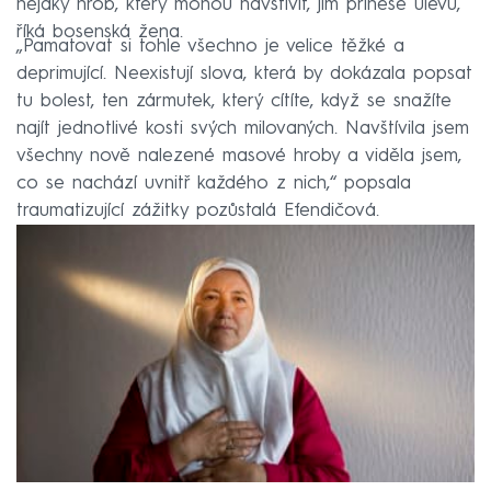
nějaký hrob, který mohou navštívit, jim přinese úlevu,
říká bosenská žena.
„Pamatovat si tohle všechno je velice těžké a
deprimující. Neexistují slova, která by dokázala popsat
tu bolest, ten zármutek, který cítíte, když se snažíte
najít jednotlivé kosti svých milovaných. Navštívila jsem
všechny nově nalezené masové hroby a viděla jsem,
co se nachází uvnitř každého z nich,“ popsala
traumatizující zážitky pozůstalá Efendičová.