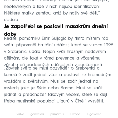
hrobech? Mnoho masových hrobů je stále ukrytých,
neotevřených a lidé v nich nejsou identifikovaní.
Některé matky zemřou, aniž by našly své děti,“
dodala.
Je zapotřebí se postavit masakrům dnešní
doby
Ředitel památníku Emir Suljagič by tímto místem rád
světu připomněl brutální událost, která se v roce 1995
v Srebrenici udála. Nejen kvůli hrůzným nedávným
dějinám, ale také v rámci prevence a včasnému
zásahu při podobných událostech v současnosti.
„Zbytek světa se musí dozvědět o Srebrenici a
konečně začít jednat včas a postavit se hromadným
vraždám a zvěrstvům. Musí se začít jednat na
místech, jako je Sýrie nebo Barma. Musí se začít
jednat a předcházet takovým věcem, které se dějí
třeba muslimské populaci Ujgurů v Číně,“ vysvětlil.
válka
genocida
památník
Evropa
Jugoslávie