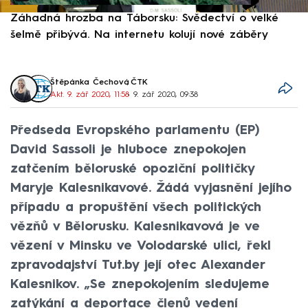
Záhadná hrozba na Táborsku: Svědectví o velké
S
šelmě přibývá. Na internetu kolují nové záběry
d
Štěpánka Čechová
,
ČTK
Akt. 9. zář 2020, 11:58
• 9. zář 2020, 09:38
Předseda Evropského parlamentu (EP)
David Sassoli je hluboce znepokojen
zatčením běloruské opoziční političky
Maryje Kalesnikavové. Žádá vyjasnění jejího
případu a propuštění všech politických
vězňů v Bělorusku. Kalesnikavová je ve
vězení v Minsku ve Volodarské ulici, řekl
zpravodajství Tut.by její otec Alexander
Kalesnikov. „Se znepokojením sledujeme
zatýkání a deportace členů vedení