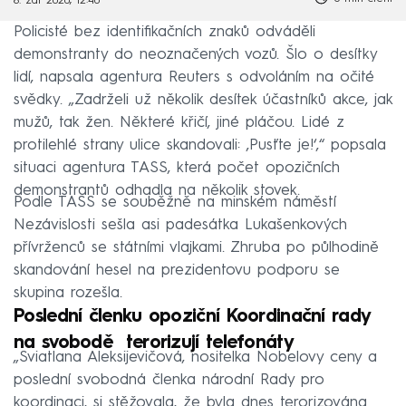
8. zář 2020, 12:40
Policisté bez identifikačních znaků odváděli
demonstranty do neoznačených vozů. Šlo o desítky
lidí, napsala agentura Reuters s odvoláním na očité
svědky. „Zadrželi už několik desítek účastníků akce, jak
mužů, tak žen. Některé křičí, jiné pláčou. Lidé z
protilehlé strany ulice skandovali: ‚Pusťte je!‘,“ popsala
situaci agentura TASS, která počet opozičních
demonstrantů odhadla na několik stovek.
Podle TASS se souběžně na minském náměstí
Nezávislosti sešla asi padesátka Lukašenkových
přívrženců se státními vlajkami. Zhruba po půlhodině
skandování hesel na prezidentovu podporu se
skupina rozešla.
Poslední členku opoziční Koordinační rady
na svobodě terorizují telefonáty
„Sviatlana Aleksijevičová, nositelka Nobelovy ceny a
poslední svobodná členka národní Rady pro
koordinaci, si stěžovala, že byla dnes terorizována