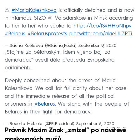
⚠
#MariaKolesnikova
is officially detained and is now
in infamous SIZO #1 Volodarskoie in Minsk according
to her father who spoke to
https://t.co/lSvHHoNhpv
#Belarus
#Belarusprotests
pic.twitter.com/alaeUL3PTi
— Sacha Koulaeva (@Sacha_Koula)
September 9, 2020
„Stojíme za běloruským lidem v jeho boji za
demokracii,“ uvedl dále předseda Evropského
parlamentu.
Deeply concerned about the arrest of Maria
Kolesnikova. We call for full clarity about her case
and the immediate release of all the political
prisoners in
#Belarus
. We stand with the people of
Belarus in their fight for democracy.
— Roberta Metsola (@EP_President)
September 8, 2020
Právník Maxim Znak „zmizel“ po návštěvě
maskovaných mužů