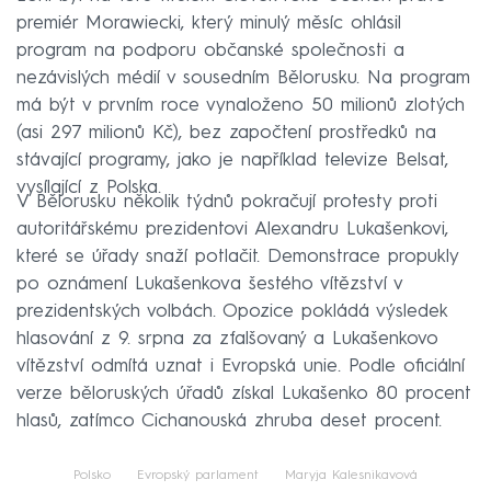
premiér Morawiecki, který minulý měsíc ohlásil
program na podporu občanské společnosti a
nezávislých médií v sousedním Bělorusku. Na program
má být v prvním roce vynaloženo 50 milionů zlotých
(asi 297 milionů Kč), bez započtení prostředků na
stávající programy, jako je například televize Belsat,
vysílající z Polska.
V Bělorusku několik týdnů pokračují protesty proti
autoritářskému prezidentovi Alexandru Lukašenkovi,
které se úřady snaží potlačit. Demonstrace propukly
po oznámení Lukašenkova šestého vítězství v
prezidentských volbách. Opozice pokládá výsledek
hlasování z 9. srpna za zfalšovaný a Lukašenkovo
vítězství odmítá uznat i Evropská unie. Podle oficiální
verze běloruských úřadů získal Lukašenko 80 procent
hlasů, zatímco Cichanouská zhruba deset procent.
Polsko
Evropský parlament
Maryja Kalesnikavová