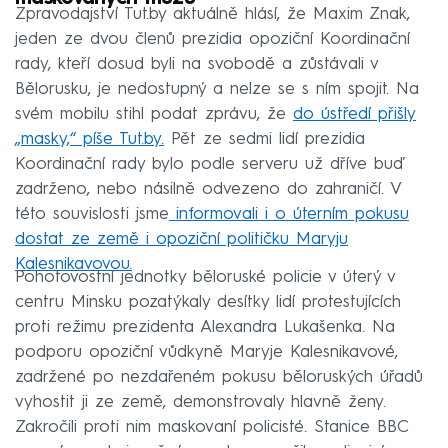
Zpravodajství Tut.by aktuálně hlásí, že Maxim Znak,
jeden ze dvou členů prezidia opoziční Koordinační
rady, kteří dosud byli na svobodě a zůstávali v
Bělorusku, je nedostupný a nelze se s ním spojit. Na
svém mobilu stihl podat zprávu, že
do ústředí přišly
„masky,“ píše Tut.by.
Pět ze sedmi lidí prezidia
Koordinační rady bylo podle serveru už dříve buď
zadrženo, nebo násilně odvezeno do zahraničí. V
této souvislosti jsme
informovali i o úterním pokusu
dostat ze země i opoziční političku Maryju
Kalesnikavovou.
Pohotovostní jednotky běloruské policie v úterý v
centru Minsku pozatýkaly desítky lidí protestujících
proti režimu prezidenta Alexandra Lukašenka. Na
podporu opoziční vůdkyně Maryje Kalesnikavové,
zadržené po nezdařeném pokusu běloruských úřadů
vyhostit ji ze země, demonstrovaly hlavně ženy.
Zakročili proti nim maskovaní policisté. Stanice BBC