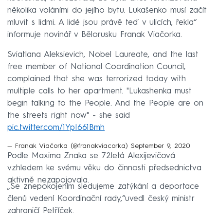
několika voláními do jejího bytu. Lukašenko musí začít
mluvit s lidmi. A lidé jsou právě teď v ulicích, řekla“
informuje novinář v Bělorusku Franak Viačorka.
Sviatlana Aleksievich, Nobel Laureate, and the last
free member of National Coordination Council,
complained that she was terrorized today with
multiple calls to her apartment. "Lukashenka must
begin talking to the People. And the People are on
the streets right now" - she said
pic.twitter.com/1YpI661Bmh
— Franak Viačorka (@franakviacorka)
September 9, 2020
Podle Maxima Znaka se 72letá Alexijevičová
vzhledem ke svému věku do činnosti předsednictva
aktivně nezapojovala.
„Se znepokojením sledujeme zatýkání a deportace
členů vedení Koordinační rady,“uvedl český ministr
zahraničí Petříček.