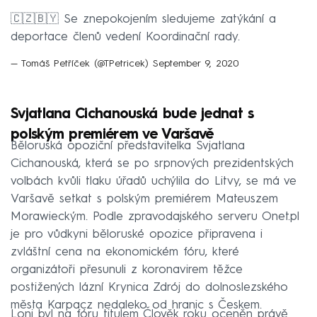
🇨🇿🇧🇾 Se znepokojením sledujeme zatýkání a
deportace členů vedení Koordinační rady.
— Tomáš Petříček (@TPetricek)
September 9, 2020
Svjatlana Cichanouská bude jednat s
polským premiérem ve Varšavě
Běloruská opoziční představitelka Svjatlana
Cichanouská, která se po srpnových prezidentských
volbách kvůli tlaku úřadů uchýlila do Litvy, se má ve
Varšavě setkat s polským premiérem Mateuszem
Morawieckým. Podle zpravodajského serveru Onet.pl
je pro vůdkyni běloruské opozice připravena i
zvláštní cena na ekonomickém fóru, které
organizátoři přesunuli z koronavirem těžce
postižených lázní Krynica Zdrój do dolnoslezského
města Karpacz nedaleko od hranic s Českem.
Loni byl na fóru titulem Člověk roku oceněn právě