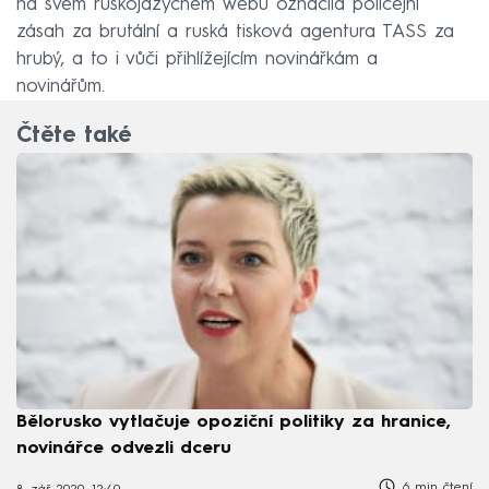
na svém ruskojazyčném webu označila policejní
zásah za brutální a ruská tisková agentura TASS za
hrubý, a to i vůči přihlížejícím novinářkám a
novinářům.
Čtěte také
Bělorusko vytlačuje opoziční politiky za hranice,
novinářce odvezli dceru
6 min čtení