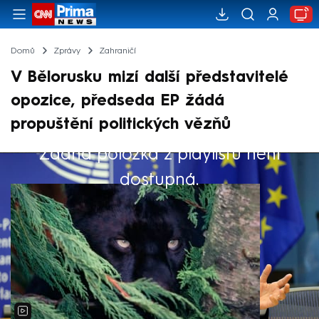
Domů
Zprávy
Zahraničí
V Bělorusku mizí další představitelé
opozice, předseda EP žádá
propuštění politických vězňů
Žádná položka z playlistu není
Výběr redakce
dostupná.